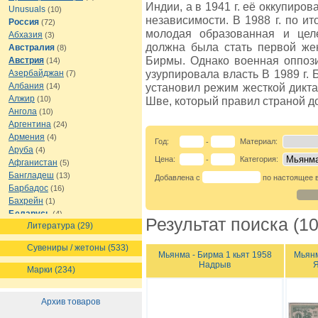
Индии, а в 1941 г. её оккупиро
Unusuals
(10)
независимости. В 1988 г. по 
Россия
(72)
молодая образованная и цел
Абхазия
(3)
должна была стать первой же
Австралия
(8)
Бирмы. Однако военная оппоз
Австрия
(14)
узурпировала власть В 1989 г
Азербайджан
(7)
Албания
установил режим жесткой дикт
(14)
Алжир
(10)
Шве, который правил страной до
Ангола
(10)
Аргентина
(24)
Армения
(4)
Год:
Материал:
-
Аруба
(4)
Цена:
Категория:
-
Афганистан
(5)
Бангладеш
(13)
Добавлена с
по настоящее 
Барбадос
(16)
Бахрейн
(1)
Беларусь
(4)
Результат поиска (10
Литература (29)
Белиз
(8)
Бельгия
(16)
Сувениры / жетоны (533)
Бермуды
(1)
Мьянма - Бирма 1 кьят 1958
Мьянм
Надрыв
Я
Болгария
(13)
Марки (234)
Боливия
(12)
Босния и Герцеговина
(7)
Архив товаров
Ботсвана
(7)
Бразилия
(21)