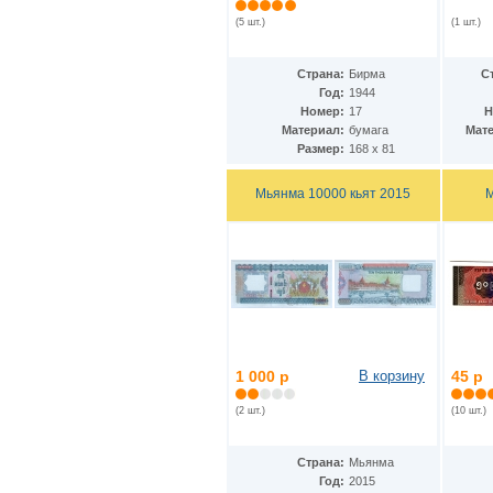
Дания - Фарерские острова
(2)
(5 шт.)
(1 шт.)
Джерси
(5)
Джибути
(2)
Доминиканская Респ.
(19)
Страна:
Бирма
С
Египет
(14)
Год:
1944
Замбия
(10)
Номер:
17
Н
Западноафриканские штаты
Материал:
бумага
Мат
(26)
Размер:
168 х 81
Зимбабве
(12)
Израиль
(11)
Индия
(16)
Мьянма 10000 кьят 2015
М
Индонезия
(24)
Иордания
(10)
Ирак
(7)
Иран
(22)
Ирландия
(23)
Исландия
(3)
Испания
(24)
Италия
(18)
Йемен
(9)
1 000 р
В корзину
45 р
Кабо-Верде
(12)
Казахстан
(12)
(2 шт.)
(10 шт.)
Камбоджа
(6)
Камерун
(2)
Страна:
Мьянма
Канада
(13)
Год:
2015
Катар
(7)