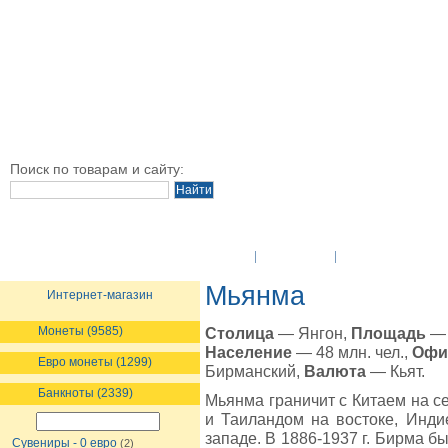
Поиск по товарам и сайту:
O Компании
Новости
Оплата и достав
Мьянма
Интернет-магазин
Монеты (9585)
Столица
— Янгон,
Площадь
— 
Население
— 48 млн. чел.,
Офи
Евро монеты (1299)
Бирманский,
Валюта
— Кьят.
Банкноты (2339)
Мьянма граничит с Китаем на с
и Таиландом на востоке, Инд
западе. В 1886-1937 г. Бирма б
Сувениры - 0 евро
(2)