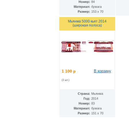
Номер:
84
Кения
(17)
Материал:
бумага
Кипр
(2)
Размер:
153 х 70
Киргизия
(6)
Китай
(36)
Мьянма 5000 кьят 2014
ДР Конго
(26)
(широкая полоса)
Республика Конго
(2)
Колумбия
(58)
Коморские острова
(9)
Республика Корея
(3)
КНДР
(7)
Коста-Рика
(5)
Куба
(31)
Кувейт
(3)
1 100 р
В корзину
Лаос
(13)
Латвия
(5)
(3 шт.)
Лесото
(9)
Либерия
(4)
Ливан
(19)
Страна:
Мьянма
Ливия
(7)
Год:
2014
Литва
(6)
Номер:
83
Люксембург
(5)
Материал:
бумага
Маврикий
(9)
Размер:
151 х 70
Мавритания
(8)
Мадагаскар
(1)
Макао
(10)