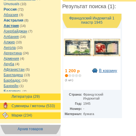
Unusuals
(10)
Результат поиска (1):
Россия
(72)
Абхазия
(3)
Французский Индокитай 1
Австралия
(8)
пиастр 1945
Австрия
(14)
Азербайджан
(7)
Албания
(14)
Алжир
(10)
Ангола
(10)
Аргентина
(24)
Армения
(4)
Аруба
(4)
Афганистан
(5)
1 200 р
В корзину
Бангладеш
(13)
Барбадос
(16)
(1 шт.)
Бахрейн
(1)
Беларусь
(4)
Страна:
Французский
Литература (29)
Белиз
(8)
Индокитай
Бельгия
(16)
Год:
1945
Сувениры / жетоны (533)
Бермуды
(1)
Номер:
-
Болгария
(13)
Материал:
бумага
Марки (234)
Боливия
(12)
Босния и Герцеговина
(7)
Архив товаров
Ботсвана
(7)
Бразилия
(21)