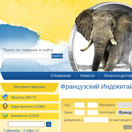
Поиск по товарам и сайту:
O Компании
Новости
Оплата и достав
Французский Индокита
Интернет-магазин
Монеты (9577)
Год:
Материал:
-
Евро монеты (1299)
Цена:
Категория:
-
Банкноты (2344)
Добавлена с
по настоящее 
Сувениры - 0 евро
(2)