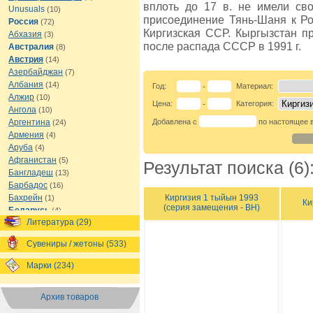
вплоть до 17 в. не имели сво
Unusuals
(10)
присоединение Тянь-Шаня к Ро
Россия
(72)
Киргизская ССР. Кыргызстан п
Абхазия
(3)
после распада СССР в 1991 г.
Австралия
(8)
Австрия
(14)
Азербайджан
(7)
Албания
(14)
Год:
Материал:
-
Алжир
(10)
Цена:
Категория:
-
Ангола
(10)
Аргентина
Добавлена с
по настоящее 
(24)
Армения
(4)
Аруба
(4)
Афганистан
(5)
Результат поиска (6)
Бангладеш
(13)
Барбадос
(16)
Киргизия 1 тыйын 1993
Бахрейн
(1)
Ки
(серия замещения - BH)
Беларусь
(4)
Литература (29)
Белиз
(8)
Бельгия
(16)
Сувениры / жетоны (533)
Бермуды
(1)
Болгария
(13)
Марки (234)
Боливия
(12)
Босния и Герцеговина
(7)
Архив товаров
Ботсвана
(7)
Бразилия
(21)