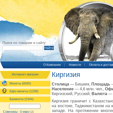
Поиск по товарам и сайту:
O Компании
Новости
Оплата и достав
Киргизия
Интернет-магазин
Монеты (9585)
Столица
— Бишкек,
Площадь
—
Население
— 4,6 млн. чел.,
Офи
Евро монеты (1299)
Киргизский, Русский,
Валюта
— 
Банкноты (2344)
Киргизия граничит с Казахстан
на востоке, Таджикистаном на 
западе. На протяжении многи
Сувениры - 0 евро
(2)