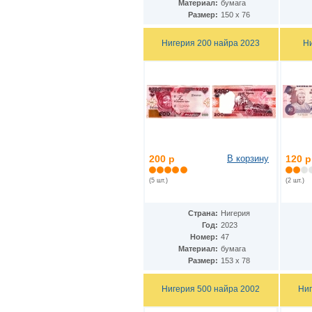
Материал:
бумага
Дания - Фарерские острова
(2)
Размер:
150 х 76
Джерси
(5)
Джибути
(2)
Нигерия 200 найра 2023
Н
Доминиканская Респ.
(19)
Египет
(14)
Замбия
(10)
Западноафриканские штаты
(26)
Зимбабве
(12)
Израиль
(11)
Индия
(16)
Индонезия
(24)
Иордания
(10)
Ирак
200 р
В корзину
120 р
(7)
Иран
(22)
(5 шт.)
(2 шт.)
Ирландия
(23)
Исландия
(3)
Испания
(24)
Страна:
Нигерия
Италия
(18)
Год:
2023
Йемен
(9)
Номер:
47
Кабо-Верде
(12)
Материал:
бумага
Казахстан
(12)
Размер:
153 х 78
Камбоджа
(6)
Камерун
(2)
Нигерия 500 найра 2002
Ниг
Канада
(13)
Катар
(7)