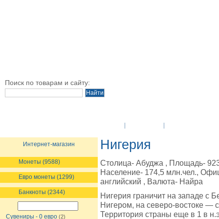
Поиск по товарам и сайту:
O Компании
Новости
Оплата и достав
Нигерия
Интернет-магазин
Монеты (9588)
Столица- Абуджа , Площадь- 923,
Население- 174,5 млн.чел., Оф
Евро монеты (1299)
английский , Валюта- Найра
Банкноты (2344)
Нигерия граничит на западе с Б
Нигером, на северо-востоке — с
Территория страны еще в 1 в н.
Сувениры - 0 евро
(2)