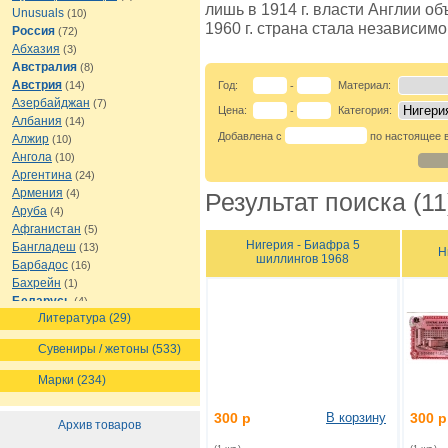
лишь в 1914 г. власти Англии об
Unusuals
(10)
1960 г. страна стала независимо
Россия
(72)
Абхазия
(3)
Австралия
(8)
Австрия
(14)
Год:
Материал:
-
Азербайджан
(7)
Цена:
Категория:
-
Албания
(14)
Добавлена с
по настоящее 
Алжир
(10)
Ангола
(10)
Аргентина
(24)
Армения
(4)
Результат поиска (11
Аруба
(4)
Афганистан
(5)
Нигерия - Биафра 5
Бангладеш
(13)
Н
шиллингов 1968
Барбадос
(16)
Бахрейн
(1)
Беларусь
(4)
Литература (29)
Белиз
(8)
Бельгия
(16)
Сувениры / жетоны (533)
Бермуды
(1)
Болгария
(13)
Марки (234)
Боливия
(12)
Босния и Герцеговина
(7)
300 р
В корзину
300 р
Архив товаров
Ботсвана
(7)
Бразилия
(21)