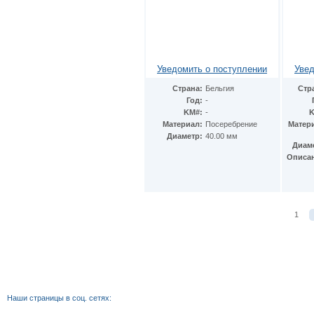
Уведомить о поступлении
Увед
Страна:
Бельгия
Стр
Год:
-
KM#:
-
K
Материал:
Посеребрение
Матер
Диаметр:
40.00 мм
Диам
Описа
1
Наши страницы в соц. сетях: