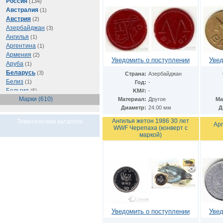
Россия
(134)
Австралия
(1)
Австрия
(2)
Азербайджан
(3)
Ангилья
(1)
Аргентина
(1)
Армения
(2)
Уведомить о поступлении
Увед
Аруба
(1)
Беларусь
(3)
Страна:
Азербайджан
Белиз
(1)
Год:
-
Бельгия
(5)
KM#:
-
Марки (610)
Бразилия
Материал:
Другое
Ма
(1)
Диаметр:
24.00 мм
Д
Буркина Фасо
(1)
Ватикан
(1)
Ангилья жетон 1986 30 лет
Тематические каталоги
Ар
Великобритания
(56)
WWF Черепаха (конверт с
маркой)
Венгрия
(1)
Восточно-Карибские
Территории
(1)
Германия
(103)
Греция
(2)
Грузия
(1)
Египет
(11)
Израиль
(3)
Иран
(1)
Уведомить о поступлении
Увед
Ирландия
(1)
Испания
(1)