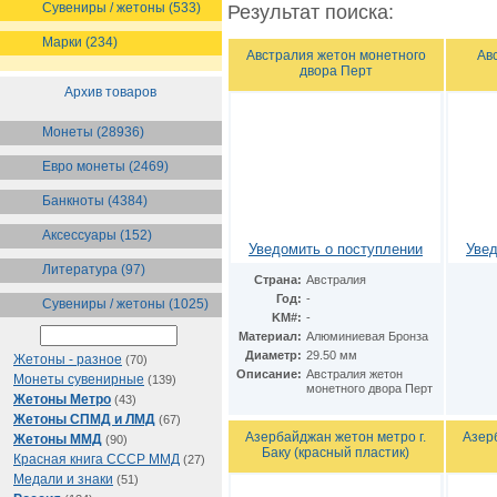
Сувениры / жетоны (533)
Результат поиска:
Марки (234)
Австралия жетон монетного
Ав
двора Перт
Архив товаров
Монеты (28936)
Евро монеты (2469)
Банкноты (4384)
Аксессуары (152)
Уведомить о поступлении
Увед
Литература (97)
Страна:
Австралия
Год:
-
Сувениры / жетоны (1025)
KM#:
-
Материал:
Алюминиевая Бронза
Диаметр:
29.50 мм
Жетоны - разное
(70)
Описание:
Австралия жетон
Монеты сувенирные
(139)
монетного двора Перт
Жетоны Метро
(43)
Жетоны СПМД и ЛМД
(67)
Азербайджан жетон метро г.
Азер
Жетоны ММД
(90)
Баку (красный пластик)
Красная книга СССР ММД
(27)
Медали и знаки
(51)