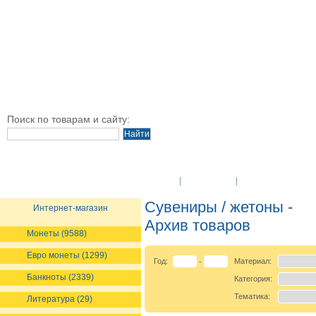
Поиск по товарам и сайту:
O Компании
Новости
Оплата и достав
Сувениры / жетоны -
Интернет-магазин
Архив товаров
Монеты (9588)
Евро монеты (1299)
Год:
Материал:
-
Банкноты (2339)
Категория:
Тематика:
Литература (29)