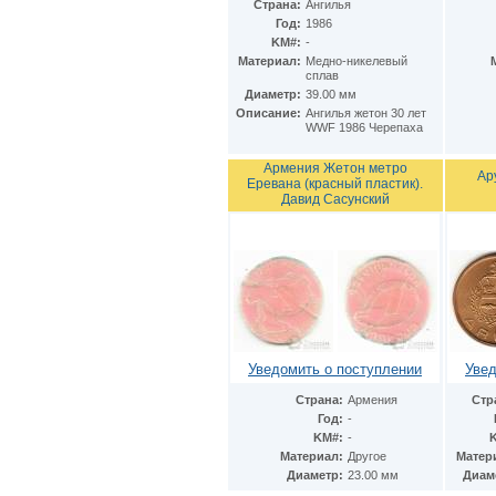
Страна:
Ангилья
Италия
(23)
Год:
1986
Казахстан
(2)
KM#:
-
Канада
(3)
Материал:
Медно-никелевый
сплав
Катар
(1)
Диаметр:
39.00 мм
Кипр
(1)
Описание:
Ангилья жетон 30 лет
Китай
(16)
WWF 1986 Черепаха
Кувейт
(1)
Малайзия
(1)
Армения Жетон метро
Ар
Мальта
(1)
Еревана (красный пластик).
Монако
(2)
Давид Сасунский
Нидерландские Антиллы
(1)
Нидерланды
(11)
Норвегия
(1)
Остров Мэн
(1)
Острова Кука
(8)
Оман
(1)
Польша
(7)
Португалия
(1)
Уведомить о поступлении
Увед
Сербия
(1)
Сингапур
(1)
Страна:
Армения
Стр
Словакия
(3)
Год:
-
Словения
(1)
KM#:
-
США
(67)
Материал:
Другое
Матер
Украина
Диаметр:
23.00 мм
Диам
(8)