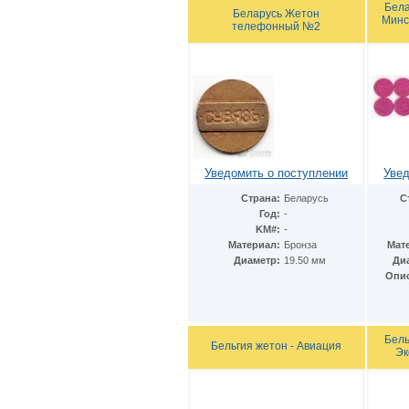
Финляндия
(6)
Бела
Беларусь Жетон
Фолклендские острова
(1)
Минс
телефонный №2
Франция
(15)
Швейцария
(1)
Швеция
(2)
ЮАР
(10)
Япония
(2)
Уведомить о поступлении
Увед
Страна:
Беларусь
С
Год:
-
KM#:
-
Материал:
Бронза
Мат
Диаметр:
19.50 мм
Ди
Опи
Бель
Бельгия жетон - Авиация
Эк