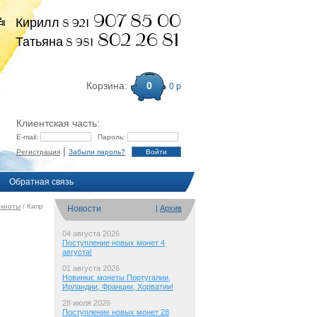
907 85 00
Кирилл 8 921
802 26 81
Татьяна 8 981
Корзина:
0
0 р
Клиентская часть:
E-mail:
Пароль:
|
Регистрация
Забыли пароль?
Обратная связь
кноты
/ Кипр
Новости
|
Архив
04 августа 2026
Поступление новых монет 4
августа!
01 августа 2026
Новинки: монеты Португалии,
Ирландии, Франции, Хорватии!
28 июля 2026
Поступление новых монет 28