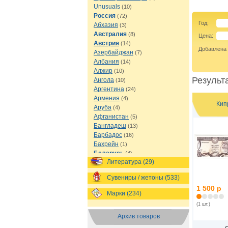
Unusuals
(10)
Россия
(72)
Год:
Абхазия
(3)
Австралия
(8)
Цена:
Австрия
(14)
Добавлена
Азербайджан
(7)
Албания
(14)
Алжир
(10)
Результа
Ангола
(10)
Аргентина
(24)
Армения
(4)
Кип
Аруба
(4)
Афганистан
(5)
Бангладеш
(13)
Барбадос
(16)
Бахрейн
(1)
Беларусь
(4)
Литература (29)
Белиз
(8)
Бельгия
(16)
Сувениры / жетоны (533)
Бермуды
(1)
1 500 р
Болгария
(13)
Марки (234)
Боливия
(12)
(1 шт.)
Босния и Герцеговина
(7)
Архив товаров
Ботсвана
(7)
Бразилия
(21)