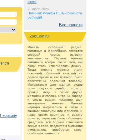
июля!
26 июля 2026
Новинки: монеты США и банкнота
Бурунди!
Все новости
ZooCoin.ru
Монеты, особенно редкие,
памятные и юбилейные, являются
весомой частью истории
человечества. Первые монеты
появились вскоре после того, как
 1979
люди стали использовать деньги.
Тогда именно монеты стали
основной обменной валютой на
долгое время и, как правило, были
обеспечены реальным товаром.
Материалом для разных видов
монет служило серебро, золото,
бронза, медь, а позже другие
металлы и сплавы. Страны, города
и союзы веками чеканили свои
уникальные монеты. Монеты
нередко выпускались в связи с
важным событием или юбилеем. В
наше время памятные и редкие
В корзину
монеты, перестав быть обменным
средством, все больше становятся
вещью в себе, предметом внимания
нумизматов, приобретая свою,
особенную ценность.