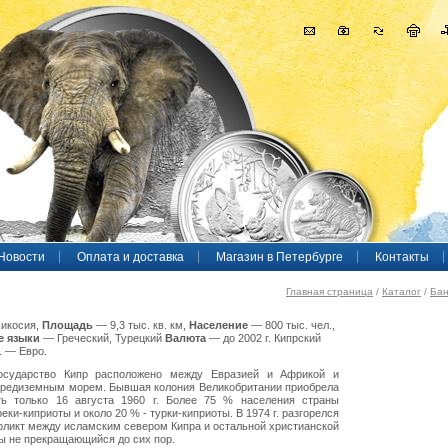
Новости
Оплата и доставка
Магазин в Петербурге
Контакты
Главная страница
/
Каталог
/
Бан
икосия,
Площадь
— 9,3 тыс. кв. км,
Население
— 800 тыс. чел.,
 языки
— Греческий, Турецкий
Валюта
— до 2002 г. Кипрский
г. — Евро.
осударство Кипр расположено между Евразией и Африкой и
редиземным морем. Бывшая колония Великобритании приобрела
ть только 16 августа 1960 г. Более 75 % населения страны
еки-киприоты и около 20 % - турки-киприоты. В 1974 г. разгорелся
фликт между исламским севером Кипра и остальной христианской
ы не прекращающийся до сих пор.