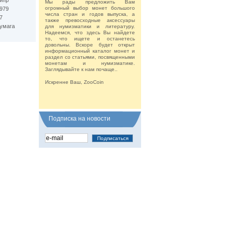
ипр
Мы рады предложить Вам
огромный выбор монет большого
979
числа стран и годов выпуска, а
7
также превосходные аксессуары
умага
для нумизматики и литературу.
Надеемся, что здесь Вы найдете
то, что ищете и останетесь
довольны. Вскоре будет открыт
информационный каталог монет и
раздел со статьями, посвященными
монетам и нумизматике.
Заглядывайте к нам почаще..
Искренне Ваш, ZooCoin
Подписка на новости