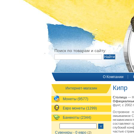
Поиск по товарам и сайту:
O Компании
Кипр
Интернет-магазин
Столица
— Н
Монеты (9577)
Официалные
фунт, с 2002 
Евро монеты (1299)
Островное г
омываемое С
Банкноты (2344)
независимос
составляют гр
глубокий кон
частью стран
Сувениры - 0 евро
(2)