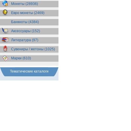
Бразилия
(55)
Монеты (28936)
Брит. Антарктические
территории
(36)
Евро монеты (2469)
Брит. Виргинские острова
(47)
Брит. Восточная Африка
(25)
Банкноты (4384)
Брит. Западная Африка
(25)
Аксессуары (152)
Брит. Ост-Индийская компания
(11)
Литература (97)
Брит. территория в Индийском
океане
(24)
Сувениры / жетоны (1025)
Бруней
(4)
Бурунди
(2)
Марки (610)
Бутан
(10)
Вануату
(5)
Ватикан
(85)
Тематические каталоги
Великобритания
(308)
Венгрия
(179)
Венесуэла
(16)
Восточно-Карибские
Территории
(13)
Вьетнам
(12)
Габон
(2)
Гаити
(9)
Гайана
(8)
Гамбия
(11)
Гана
(21)