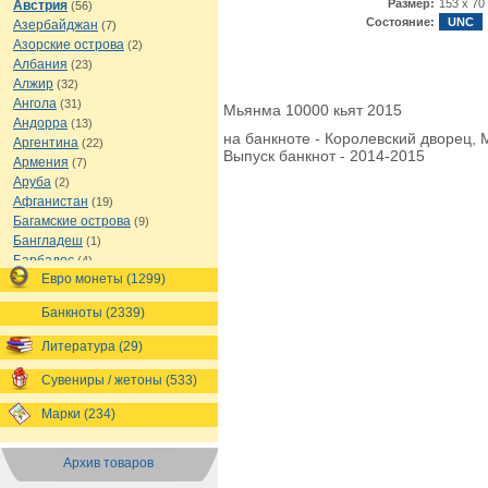
Размер:
153 х 70
Австрия
(56)
Состояние:
UNC
Азербайджан
(7)
Азорские острова
(2)
Албания
(23)
Алжир
(32)
Ангола
(31)
Мьянма 10000 кьят 2015
Андорра
(13)
на банкноте - Королевский дворец,
Аргентина
(22)
Выпуск банкнот - 2014-2015
Армения
(7)
Аруба
(2)
Афганистан
(19)
Багамские острова
(9)
Бангладеш
(1)
Барбадос
(4)
Евро монеты (1299)
Бахрейн
(1)
Беларусь
(18)
Банкноты (2339)
Белиз
(16)
Бельгия
(69)
Литература (29)
Бельгийское Конго
(4)
Бенин
(4)
Сувениры / жетоны (533)
Бермуды
(1)
Марки (234)
Болгария
(43)
Боливия
(14)
Босния и Герцеговина
(10)
Архив товаров
Ботсвана
(4)