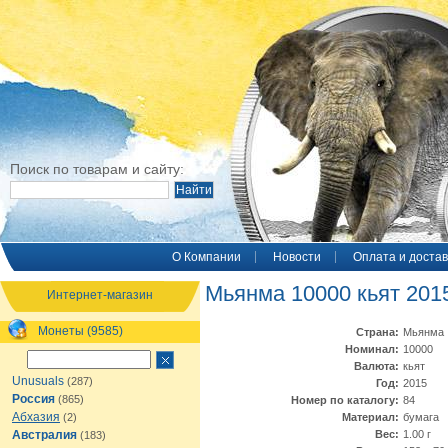
Поиск по товарам и сайту:
O Компании
Новости
Оплата и достав
Мьянма 10000 кьят 201
Интернет-магазин
Монеты (9585)
Страна:
Мьянма
Номинал:
10000
Валюта:
кьят
Unusuals
(287)
Год:
2015
Россия
(865)
Номер по каталогу:
84
Абхазия
(2)
Материал:
бумага
Австралия
Вес:
1.00 г
(183)