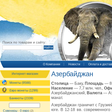
Поиск по товарам и сайту:
O Компании
Новости
Оплата и достав
Азербайджан
Интернет-магазин
Монеты (9588)
Столица
— Баку,
Площадь
— 86
Население
— 7,7 млн. чел.,
Офи
Евро монеты (1299)
Азербайджанский,
Валюта
— Аз
манат.
Банкноты (2339)
Азербайджан граничит с Грузией
юге. В 12-18 вв. современного
Сувениры - 0 евро
(2)