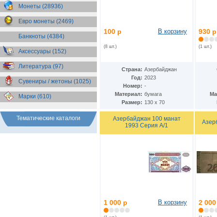
Монеты (28936)
Бруней
(8)
Бурунди
(11)
Евро монеты (2469)
Бутан
(6)
100 р
В корзину
930 р
Вануату
(4)
Банкноты (4384)
Великобритания
(19)
(8 шт.)
(1 шт.)
Венгрия
Аксессуары (152)
(46)
Венесуэла
(17)
Литература (97)
Восточно-Карибские
Страна:
Азербайджан
Территории
(11)
Год:
2023
Сувениры / жетоны (1025)
Вьетнам
(14)
Номер:
-
Гаити
(4)
Материал:
бумага
Ма
Марки (610)
Гайана
(7)
Размер:
130 х 70
Гамбия
(6)
Гана
Тематические каталоги
(3)
Азербайджан 100 манат
Азер
1993 Серия А/1
Гватемала
(18)
Гвинея
(9)
Гвинея-Бисау
(4)
Германия
(31)
Гернси
(7)
Гибралтар
(9)
Гондурас
(24)
Гонконг
(12)
Греция
(19)
1 000 р
В корзину
2 000
Грузия
(15)
Дания
(16)