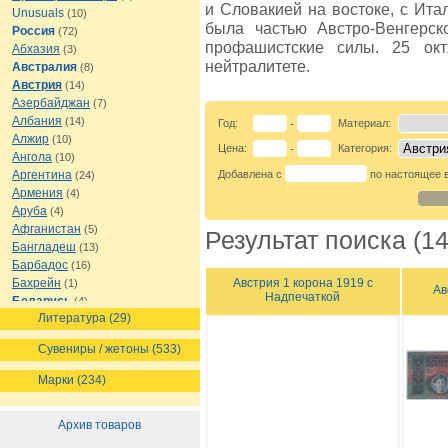
и Словакией на востоке, с Ита
Unusuals
(10)
была частью Австро-Венгерск
Россия
(72)
профашистские силы. 25 ок
Абхазия
(3)
нейтралитете.
Австралия
(8)
Австрия
(14)
Азербайджан
(7)
Албания
(14)
Год:
Материал:
-
Алжир
(10)
Цена:
Категория:
-
Ангола
(10)
Аргентина
Добавлена с
по настоящее 
(24)
Армения
(4)
Аруба
(4)
Афганистан
(5)
Результат поиска (14
Бангладеш
(13)
Барбадос
(16)
Австрия 1 корона 1919 с
Бахрейн
(1)
Ав
Надпечаткой
Беларусь
(4)
Литература (29)
Белиз
(8)
Бельгия
(16)
Сувениры / жетоны (533)
Бермуды
(1)
Болгария
(13)
Марки (234)
Боливия
(12)
Босния и Герцеговина
(7)
Архив товаров
Ботсвана
(7)
Бразилия
(21)