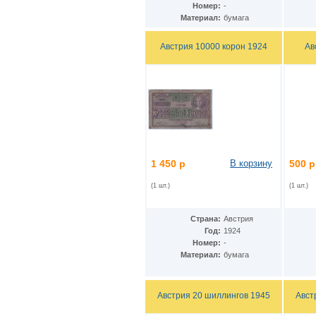
Номер:
-
Дания - Фарерские острова
(2)
Материал:
бумага
Джерси
(5)
Джибути
(2)
Доминиканская Респ.
Австрия 10000 корон 1924
Ав
(19)
Египет
(14)
Замбия
(10)
Западноафриканские штаты
(26)
Зимбабве
(12)
Израиль
(11)
Индия
(16)
Индонезия
(24)
Иордания
(10)
Ирак
(7)
1 450 р
В корзину
500 р
Иран
(22)
Ирландия
(23)
(1 шт.)
(1 шт.)
Исландия
(3)
Испания
(24)
Страна:
Австрия
Италия
(18)
Год:
1924
Йемен
(9)
Номер:
-
Кабо-Верде
(12)
Материал:
бумага
Казахстан
(12)
Камбоджа
(6)
Камерун
(2)
Австрия 20 шиллингов 1945
Авст
Канада
(13)
Катар
(7)