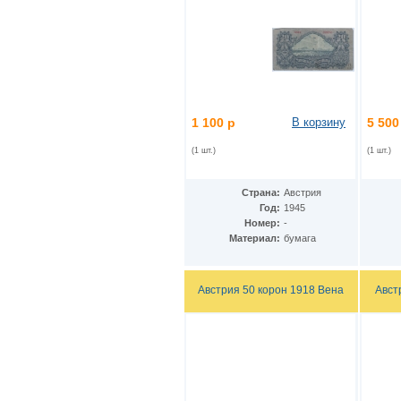
Кения
(17)
Кипр
(3)
Киргизия
(6)
Китай
(36)
ДР Конго
(26)
Республика Конго
(2)
Колумбия
(58)
1 100 р
В корзину
5 500
Коморские острова
(9)
Республика Корея
(3)
(1 шт.)
(1 шт.)
КНДР
(7)
Коста-Рика
(5)
Куба
(31)
Страна:
Австрия
Кувейт
(3)
Год:
1945
Лаос
(13)
Номер:
-
Латвия
(5)
Материал:
бумага
Лесото
(9)
Либерия
(4)
Ливан
(19)
Австрия 50 корон 1918 Вена
Авст
Ливия
(7)
Литва
(6)
Люксембург
(5)
Маврикий
(9)
Мавритания
(8)
Мадагаскар
(1)
Макао
(10)