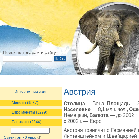
Поиск по товарам и сайту:
O Компании
Новости
Оплата и достав
Австрия
Интернет-магазин
Монеты (9587)
Столица
— Вена,
Площадь
— 8
Население
— 8,1 млн. чел.,
Офи
Евро монеты (1299)
Немецкий,
Валюта
— до 2002 г.
с 2002 г. — Евро.
Банкноты (2344)
Австрия граничит с Германией 
Лихтенштейном и Швейцарией н
Сувениры - 0 евро
(2)