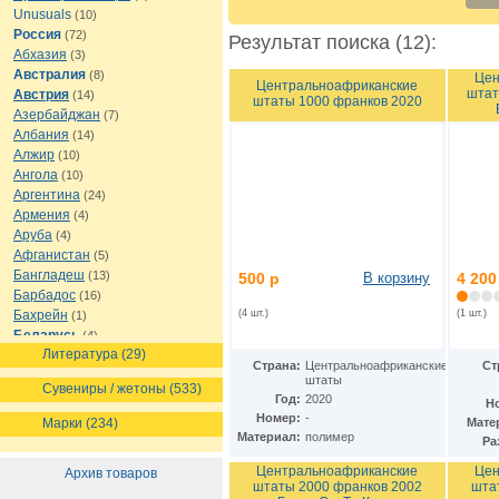
Unusuals
(10)
Россия
(72)
Результат поиска (12):
Абхазия
(3)
Австралия
(8)
Цен
Центральноафриканские
штат
Австрия
(14)
штаты 1000 франков 2020
Азербайджан
(7)
Албания
(14)
Алжир
(10)
Ангола
(10)
Аргентина
(24)
Армения
(4)
Аруба
(4)
Афганистан
(5)
Бангладеш
(13)
500 р
В корзину
4 200
Барбадос
(16)
Бахрейн
(4 шт.)
(1 шт.)
(1)
Беларусь
(4)
Литература (29)
Белиз
(8)
Страна:
Центральноафриканские
Ст
Бельгия
(16)
штаты
Сувениры / жетоны (533)
Бермуды
(1)
Год:
2020
Н
Болгария
(13)
Номер:
-
Марки (234)
Мате
Боливия
(12)
Материал:
полимер
Ра
Босния и Герцеговина
(7)
Центральноафриканские
Цен
Архив товаров
Ботсвана
(7)
штаты 2000 франков 2002
шта
Бразилия
(21)