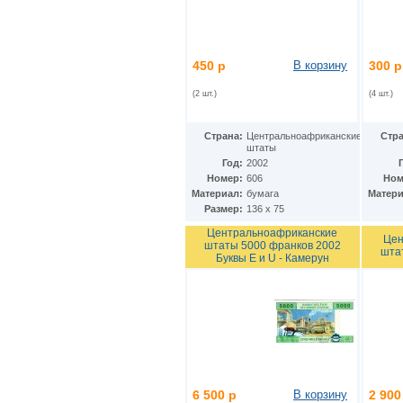
Дания - Фарерские острова
(2)
Джерси
(5)
Джибути
(2)
Доминиканская Респ.
(19)
450 р
В корзину
300 р
Египет
(14)
Замбия
(10)
(2 шт.)
(4 шт.)
Западноафриканские штаты
(26)
Зимбабве
(12)
Страна:
Центральноафриканские
Стра
Израиль
(11)
штаты
Индия
(16)
Год:
2002
Индонезия
(24)
Номер:
606
Ном
Иордания
(10)
Материал:
бумага
Матери
Ирак
(7)
Размер:
136 х 75
Иран
(22)
Центральноафриканские
Ирландия
(23)
Цен
штаты 5000 франков 2002
шта
Исландия
(3)
Буквы E и U - Камерун
Испания
(24)
Италия
(18)
Йемен
(9)
Кабо-Верде
(12)
Казахстан
(12)
Камбоджа
(6)
Камерун
(2)
Канада
(13)
6 500 р
В корзину
2 900
Катар
(7)