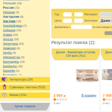
Unusuals
(10)
Россия
(72)
Абхазия
(3)
Год:
Материал:
-
Австралия
(8)
Цена:
Категория:
-
Австрия
(14)
Азербайджан
(7)
Добавлена с
по настоящее 
Албания
(14)
Алжир
(10)
Ангола
(10)
Результат поиска (2):
Аргентина
(24)
Армения
(4)
Дания - Фарерские острова
Дани
Аруба
(4)
100 крон 2011
Афганистан
(5)
Бангладеш
(13)
Барбадос
(16)
Бахрейн
(1)
Беларусь
(4)
Литература (29)
Белиз
(8)
Бельгия
(16)
Сувениры / жетоны (533)
Бермуды
(1)
Болгария
(13)
Марки (234)
3 950 р
В корзину
7 400
Боливия
(12)
Босния и Герцеговина
(7)
(1 шт.)
(1 шт.)
Архив товаров
Ботсвана
(7)
Бразилия
(21)