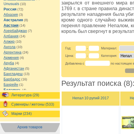
закрылся от внешнего мира вп
Unusuals
(10)
1769 г. в стране правила династ
Россия
(72)
результате нападения была уби
Абхазия
(3)
кроме одного случайно выжи
Австралия
(8)
перенял правление Непалом, ко
Австрия
(14)
король был свергнут в результа
Азербайджан
(7)
Албания
(14)
Алжир
(10)
Ангола
(10)
Год:
Материал:
-
Аргентина
(24)
Цена:
Категория:
-
Армения
(4)
Аруба
(4)
Добавлена с
по настоящее 
Афганистан
(5)
Бангладеш
(13)
Барбадос
(16)
Результат поиска (8)
Бахрейн
(1)
Беларусь
(4)
Литература (29)
Белиз
(8)
Непал 10 рупий 2017
Не
Бельгия
(16)
Сувениры / жетоны (533)
Бермуды
(1)
Болгария
(13)
Марки (234)
Боливия
(12)
Босния и Герцеговина
(7)
Архив товаров
Ботсвана
(7)
Бразилия
(21)