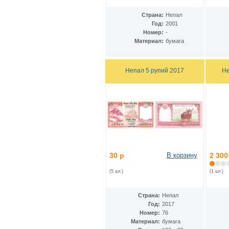
Дания - Фарерские острова
(2)
Джерси
(5)
Страна:
Непал
Джибути
Год:
2001
(2)
Номер:
-
Доминиканская Респ.
(19)
Материал:
бумага
Египет
(14)
Замбия
(10)
Западноафриканские штаты
(26)
Зимбабве
Непал 5 рупий 2017
Не
(12)
Израиль
(11)
Индия
(16)
Индонезия
(24)
Иордания
(10)
Ирак
(7)
Иран
(22)
Ирландия
(23)
Исландия
(3)
Испания
(24)
30 р
В корзину
2 300
Италия
(18)
Йемен
(9)
(5 шт.)
(1 шт.)
Кабо-Верде
(12)
Казахстан
(12)
Страна:
Непал
Камбоджа
(6)
Год:
2017
Камерун
(2)
Номер:
76
Канада
(13)
Материал:
бумага
Катар
(7)