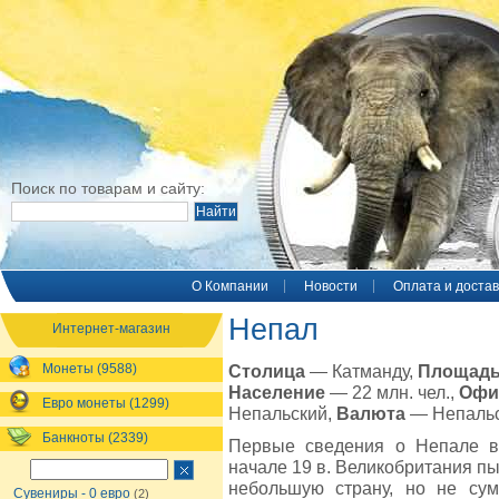
Поиск по товарам и сайту:
O Компании
Новости
Оплата и достав
Непал
Интернет-магазин
Монеты (9588)
Столица
— Катманду,
Площад
Население
— 22 млн. чел.,
Офи
Евро монеты (1299)
Непальский,
Валюта
— Непальс
Банкноты (2339)
Первые сведения о Непале во
начале 19 в. Великобритания пы
небольшую страну, но не су
Сувениры - 0 евро
(2)