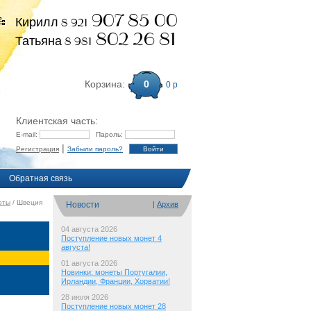
907 85 00
Кирилл 8 921
802 26 81
Татьяна 8 981
Корзина:
0
0 р
Клиентская часть:
E-mail:
Пароль:
|
Регистрация
Забыли пароль?
Обратная связь
оты
/ Швеция
Новости
|
Архив
04 августа 2026
Поступление новых монет 4
августа!
01 августа 2026
Новинки: монеты Португалии,
Ирландии, Франции, Хорватии!
28 июля 2026
Поступление новых монет 28