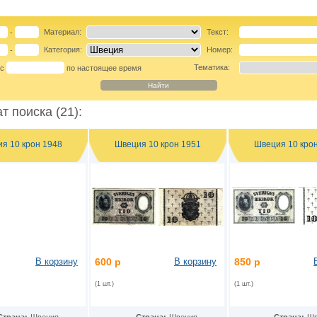
Материал:
Текст:
-
Категория:
Номер:
-
Тематика:
 с
по настоящее время
т поиска (21):
я 10 крон 1948
Швеция 10 крон 1951
Швеция 10 кро
В корзину
600 р
В корзину
850 р
(1 шт.)
(1 шт.)