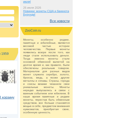
июля!
26 июля 2026
Новинки: монеты США и банкнота
Бурунди!
Все новости
ZooCoin.ru
Монеты, особенно редкие,
памятные и юбилейные, являются
весомой частью истории
человечества. Первые монеты
появились вскоре после того, как
н 1959
люди стали использовать деньги.
Тогда именно монеты стали
основной обменной валютой на
долгое время и, как правило, были
обеспечены реальным товаром.
Материалом для разных видов
монет служило серебро, золото,
бронза, медь, а позже другие
металлы и сплавы. Страны, города
и союзы веками чеканили свои
уникальные монеты. Монеты
нередко выпускались в связи с
важным событием или юбилеем. В
наше время памятные и редкие
В корзину
монеты, перестав быть обменным
средством, все больше становятся
вещью в себе, предметом внимания
нумизматов, приобретая свою,
особенную ценность.