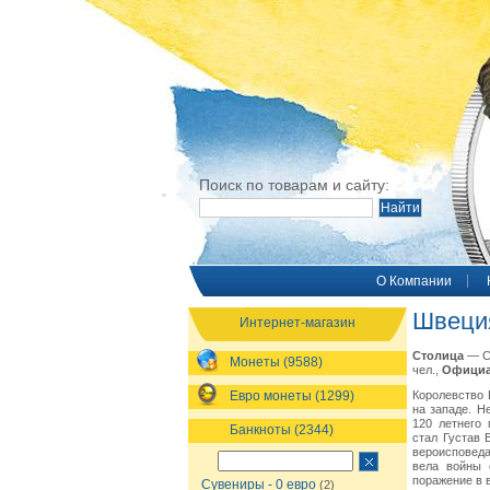
Поиск по товарам и сайту:
O Компании
Швеци
Интернет-магазин
Столица
— С
Монеты (9588)
чел.,
Официа
Евро монеты (1299)
Королевство 
на западе. Н
120 летнего
Банкноты (2344)
стал Густав 
вероисповеда
вела войны 
поражение в в
Сувениры - 0 евро
(2)