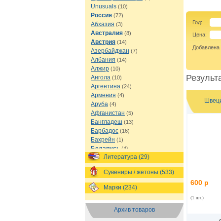
Unusuals
(10)
Россия
(72)
Год:
Абхазия
(3)
Австралия
(8)
Цена:
Австрия
(14)
Добавлена
Азербайджан
(7)
Албания
(14)
Алжир
(10)
Результа
Ангола
(10)
Аргентина
(24)
Армения
(4)
Швеци
Аруба
(4)
Афганистан
(5)
Бангладеш
(13)
Барбадос
(16)
Бахрейн
(1)
Беларусь
(4)
Литература (29)
Белиз
(8)
Бельгия
(16)
Сувениры / жетоны (533)
Бермуды
(1)
600 р
Болгария
(13)
Марки (234)
Боливия
(12)
(1 шт.)
Босния и Герцеговина
(7)
Архив товаров
Ботсвана
(7)
Бразилия
(21)