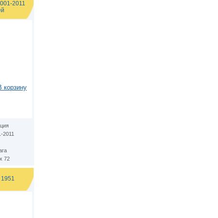
2001-2011
ей
В корзину
ция
1-2011
ага
х 72
 1951