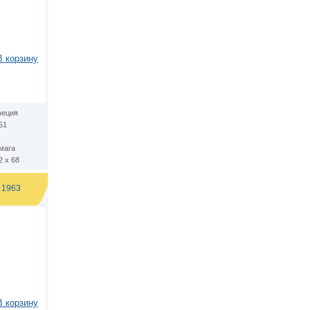
В корзину
еция
51
мага
2 х 68
 1963
В корзину