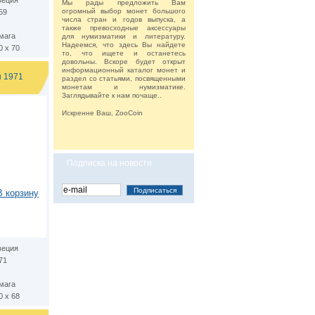
еция
Мы рады предложить Вам
огромный выбор монет большого
59
числа стран и годов выпуска, а
также превосходные аксессуары
мага
для нумизматики и литературу.
Надеемся, что здесь Вы найдете
0 х 70
то, что ищете и останетесь
довольны. Вскоре будет открыт
информационный каталог монет и
н 1971
раздел со статьями, посвященными
монетам и нумизматике.
Заглядывайте к нам почаще..
Искренне Ваш, ZooCoin
Подписка на новости
В корзину
еция
71
мага
0 х 68