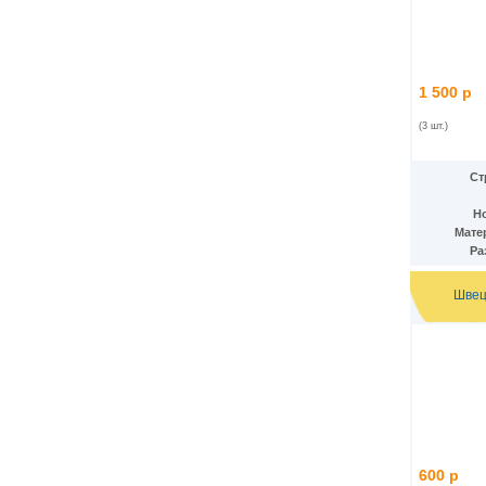
Кения
(17)
Кипр
(3)
Киргизия
(6)
Китай
(36)
1 500 р
ДР Конго
(26)
Республика Конго
(2)
(3 шт.)
Колумбия
(58)
Коморские острова
(9)
Республика Корея
(3)
Ст
КНДР
(7)
Коста-Рика
(5)
Н
Куба
(31)
Мате
Кувейт
(3)
Ра
Лаос
(13)
Латвия
(5)
Швец
Лесото
(9)
Либерия
(4)
Ливан
(19)
Ливия
(7)
Литва
(6)
Люксембург
(5)
Маврикий
(9)
Мавритания
(8)
Мадагаскар
(1)
600 р
Макао
(10)