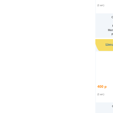
Македония
(8)
(1 шт.)
Малави
(13)
Малайзия
(15)
Мали
(2)
Мальдивы
(5)
Марокко
(16)
Мат
Мексика
(45)
Мозамбик
(17)
Молдавия
(1)
Швец
Монголия
(34)
Мьянма
(10)
Намибия
(10)
Непал
(8)
Нигерия
(11)
Нидерландские Антиллы
(5)
Нидерланды
(9)
Никарагуа
(13)
Новая Зеландия
(5)
Норвегия
(23)
400 р
Остров Мэн
(6)
Остров Святой Елены
(2)
(1 шт.)
Острова Кука
(1)
ОАЭ
(10)
Оман
(6)
Пакистан
(12)