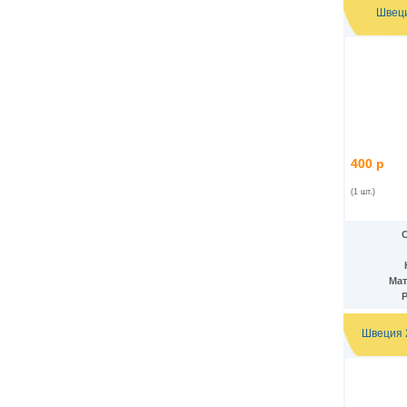
Дания - Фарерские острова
(2)
Швеци
Джерси
(5)
Джибути
(2)
Доминиканская Респ.
(19)
Египет
(14)
Замбия
(10)
Западноафриканские штаты
(26)
Зимбабве
(12)
Израиль
(11)
Индия
(16)
400 р
Индонезия
(24)
Иордания
(10)
(1 шт.)
Ирак
(7)
Иран
(22)
Ирландия
(23)
Исландия
(3)
Испания
(24)
Мат
Италия
(18)
Йемен
(9)
Кабо-Верде
(12)
Швеция 
Казахстан
(12)
Камбоджа
(6)
Камерун
(2)
Канада
(13)
Катар
(7)