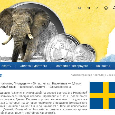
Новости
Оплата и доставка
Магазин в Петербурге
Контакты
я
Главная страница
/
Каталог
/
Банкн
токгольм,
Площадь
— 450 тыс. кв. км,
Население
— 8,6 млн.
лный язык
— Шведский,
Валюта
— Шведская крона.
Швеция граничит с Финляндией на северо-востоке и с Норвегией
езависимость Швеции началась примерно с 1523 г., после почти
 господства Дании. Первым королем независимого государства
Ваза 1, который начал свое правление с введения лютеранского
ния. Начиная с конца 14 в. и по начало 19 в. Швеция непрерывно
с Данией, Польшей и Россией, в результате чего потерпела
ойне 1808-1809 гг. и потеряла Финляндию.