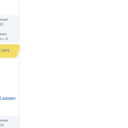
веция
63
мага
9 х 70
н 1976
В корзину
веция
76