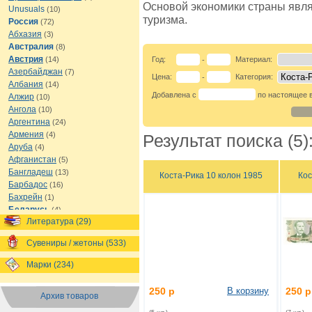
Основой экономики страны явля
Unusuals
(10)
туризма.
Россия
(72)
Абхазия
(3)
Австралия
(8)
Австрия
(14)
Год:
Материал:
-
Азербайджан
(7)
Цена:
Категория:
-
Албания
(14)
Добавлена с
по настоящее 
Алжир
(10)
Ангола
(10)
Аргентина
(24)
Армения
(4)
Результат поиска (5)
Аруба
(4)
Афганистан
(5)
Бангладеш
(13)
Коста-Рика 10 колон 1985
Кос
Барбадос
(16)
Бахрейн
(1)
Беларусь
(4)
Литература (29)
Белиз
(8)
Бельгия
(16)
Сувениры / жетоны (533)
Бермуды
(1)
Болгария
(13)
Марки (234)
Боливия
(12)
Босния и Герцеговина
(7)
250 р
В корзину
250 р
Архив товаров
Ботсвана
(7)
Бразилия
(21)