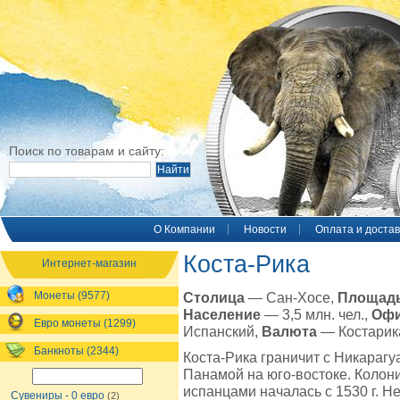
Поиск по товарам и сайту:
O Компании
Новости
Оплата и достав
Коста-Рика
Интернет-магазин
Монеты (9577)
Столица
— Сан-Хосе,
Площад
Население
— 3,5 млн. чел.,
Офи
Евро монеты (1299)
Испанский,
Валюта
— Костарика
Банкноты (2344)
Коста-Рика граничит с Никарагу
Панамой на юго-востоке. Колон
испанцами началась с 1530 г. Не
Сувениры - 0 евро
(2)