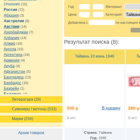
Unusuals
(10)
Год:
Материал:
-
Россия
(72)
Цена:
Категория:
-
Абхазия
(3)
Австралия
(8)
Добавлена с
по настоящее 
Австрия
(14)
Азербайджан
(7)
Албания
(14)
Результат поиска (8):
Алжир
(10)
Ангола
(10)
Аргентина
(24)
Тайвань 10 юань 1946
Т
Армения
(4)
Аруба
(4)
Афганистан
(5)
Бангладеш
(13)
Барбадос
(16)
Бахрейн
(1)
Беларусь
(4)
Литература (29)
Белиз
(8)
Бельгия
(16)
500 р
В корзину
280 р
Сувениры / жетоны (533)
Бермуды
(1)
Болгария
(13)
(1 шт.)
(1 шт.)
Марки (234)
Боливия
(12)
Босния и Герцеговина
(7)
Архив товаров
Страна:
Тайвань
Ботсвана
(7)
Год:
1946
Бразилия
(21)