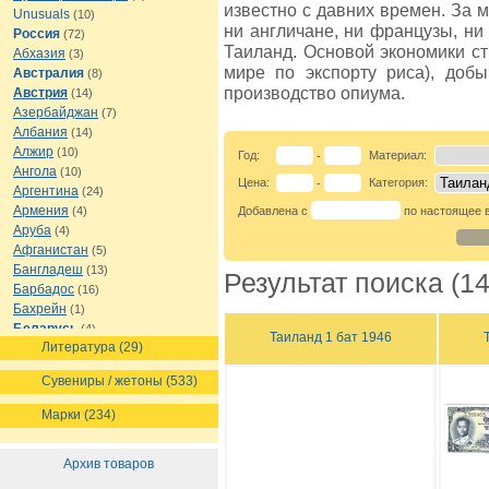
известно с давних времен. За 
Unusuals
(10)
ни англичане, ни французы, ни
Россия
(72)
Таиланд. Основой экономики ст
Абхазия
(3)
мире по экспорту риса), доб
Австралия
(8)
производство опиума.
Австрия
(14)
Азербайджан
(7)
Албания
(14)
Алжир
(10)
Год:
Материал:
-
Ангола
(10)
Цена:
Категория:
-
Аргентина
(24)
Армения
(4)
Добавлена с
по настоящее 
Аруба
(4)
Афганистан
(5)
Бангладеш
(13)
Результат поиска (14
Барбадос
(16)
Бахрейн
(1)
Беларусь
(4)
Таиланд 1 бат 1946
Литература (29)
Белиз
(8)
Бельгия
(16)
Сувениры / жетоны (533)
Бермуды
(1)
Болгария
(13)
Марки (234)
Боливия
(12)
Босния и Герцеговина
(7)
Архив товаров
Ботсвана
(7)
Бразилия
(21)