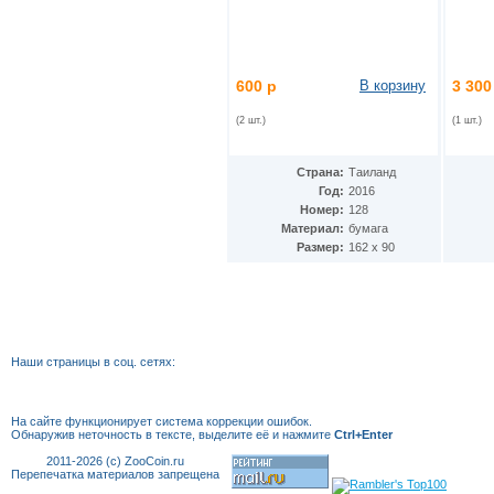
Македония
(8)
Малави
(13)
Малайзия
(15)
Мали
(2)
600 р
В корзину
3 300
Мальдивы
(5)
Марокко
(16)
(2 шт.)
(1 шт.)
Мексика
(45)
Мозамбик
(17)
Страна:
Таиланд
Молдавия
(1)
Год:
2016
Монголия
(34)
Номер:
128
Мьянма
(10)
Материал:
бумага
Намибия
(10)
Размер:
162 х 90
Непал
(8)
Нигерия
(11)
Нидерландские Антиллы
(5)
Нидерланды
(9)
Никарагуа
(13)
Новая Зеландия
(5)
Наши страницы в соц. сетях:
Норвегия
(23)
Остров Мэн
(6)
Остров Святой Елены
(2)
На сайте функционирует система коррекции
ошибок.
Острова Кука
(1)
Обнаружив неточность в тексте, выделите её и нажмите
Ctrl+Enter
ОАЭ
(10)
2011-2026 (c) ZooCoin.ru
Оман
(6)
Перепечатка материалов запрещена
Пакистан
(12)