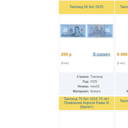
Кения
(17)
Таиланд 50 бат 2025
Таил
Кипр
(3)
Киргизия
(6)
Китай
(36)
ДР Конго
(26)
Республика Конго
(2)
Колумбия
(58)
Коморские острова
(9)
Республика Корея
(3)
КНДР
(7)
250 р
В корзину
6 800
Коста-Рика
(5)
Куба
(31)
(4 шт.)
(1 шт.)
Кувейт
(3)
Лаос
(13)
Латвия
(5)
Страна:
Таиланд
Лесото
(9)
Год:
2025
Либерия
(4)
Номер:
new25
Ливан
(19)
Материал:
бумага
Ливия
(7)
Таиланд 70 бат 2016 70 лет
Таил
Литва
(6)
Правления Короля Рамы IX
Люксембург
(5)
(буклет)
Маврикий
(9)
Мавритания
(8)
Мадагаскар
(1)
Макао
(10)