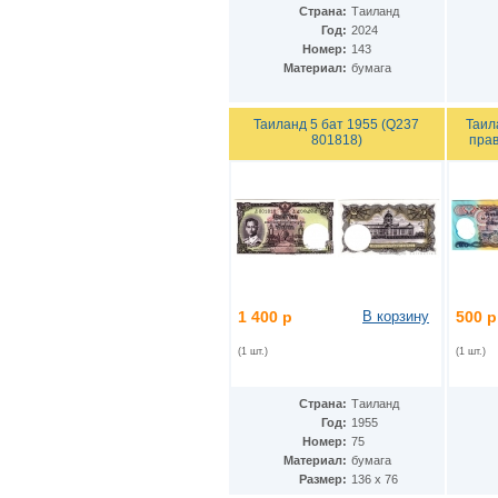
Дания - Фарерские острова
Страна:
Таиланд
(2)
Год:
2024
Джерси
(5)
Номер:
143
Джибути
(2)
Материал:
бумага
Доминиканская Респ.
(19)
Египет
(14)
Замбия
(10)
Таиланд 5 бат 1955 (Q237
Таил
Западноафриканские штаты
(26)
801818)
прав
Зимбабве
(12)
Израиль
(11)
Индия
(16)
Индонезия
(24)
Иордания
(10)
Ирак
(7)
Иран
(22)
Ирландия
(23)
Исландия
(3)
1 400 р
В корзину
500 р
Испания
(24)
Италия
(18)
(1 шт.)
(1 шт.)
Йемен
(9)
Кабо-Верде
(12)
Страна:
Таиланд
Казахстан
(12)
Год:
1955
Камбоджа
(6)
Номер:
75
Камерун
(2)
Материал:
бумага
Канада
(13)
Размер:
136 х 76
Катар
(7)