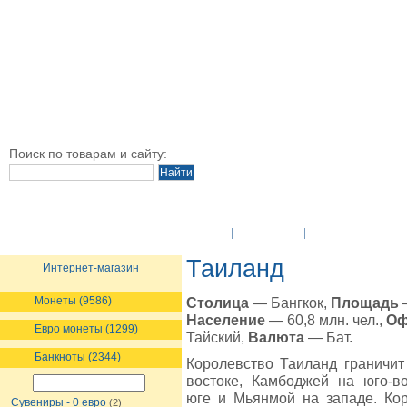
Поиск по товарам и сайту:
O Компании
Новости
Оплата и достав
Таиланд
Интернет-магазин
Монеты (9586)
Столица
— Бангкок,
Площадь
—
Население
— 60,8 млн. чел.,
Оф
Евро монеты (1299)
Тайский,
Валюта
— Бат.
Банкноты (2344)
Королевство Таиланд граничит
востоке, Камбоджей на юго-в
юге и Мьянмой на западе. Ко
Сувениры - 0 евро
(2)