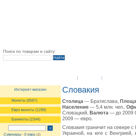
Поиск по товарам и сайту:
O Компании
Новости
Оплата и достав
Словакия
Интернет-магазин
Монеты (9587)
Столица
— Братислава,
Площ
Население
— 5,4 млн. чел.,
Офи
Евро монеты (1299)
Словацкий,
Валюта
— до 2009 С
2009 — евро.
Банкноты (2344)
Словакия граничит на севере с 
Украиной, на юге с Венгрией, 
Сувениры - 0 евро
(2)