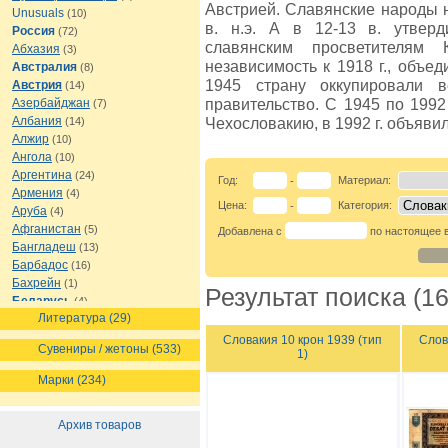
Австрией. Славянские народы 
Unusuals
(10)
в. н.э. А в 12-13 в. утверд
Россия
(72)
славянским просветителям
Абхазия
(3)
независимость к 1918 г., объе
Австралия
(8)
1945 страну оккупировали 
Австрия
(14)
правительство. С 1945 по 199
Азербайджан
(7)
Албания
Чехословакию, в 1992 г. объяви
(14)
Алжир
(10)
Ангола
(10)
Аргентина
(24)
Год:
Материал:
-
Армения
(4)
Цена:
Категория:
-
Аруба
(4)
Афганистан
(5)
Добавлена с
по настоящее 
Бангладеш
(13)
Барбадос
(16)
Бахрейн
(1)
Результат поиска (16
Беларусь
(4)
Литература (29)
Белиз
(8)
Бельгия
(16)
Словакия 10 крон 1939 (тип
Слов
Сувениры / жетоны (533)
1)
Бермуды
(1)
Болгария
(13)
Марки (234)
Боливия
(12)
Босния и Герцеговина
(7)
Архив товаров
Ботсвана
(7)
Бразилия
(21)