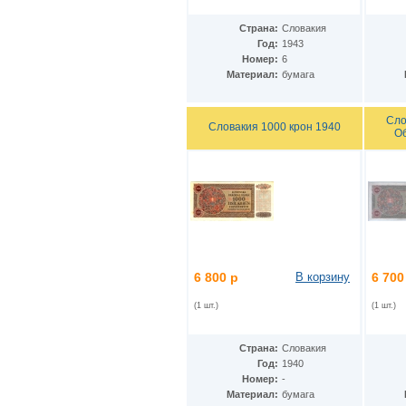
Дания - Фарерские острова
(2)
Джерси
(5)
Страна:
Словакия
Джибути
(2)
Год:
1943
Доминиканская Респ.
(19)
Номер:
6
Египет
Материал:
бумага
(14)
Замбия
(10)
Западноафриканские штаты
(26)
Сло
Зимбабве
(12)
Словакия 1000 крон 1940
Об
Израиль
(11)
Индия
(16)
Индонезия
(24)
Иордания
(10)
Ирак
(7)
Иран
(22)
Ирландия
(23)
Исландия
(3)
Испания
(24)
6 800 р
В корзину
6 700
Италия
(18)
Йемен
(9)
(1 шт.)
(1 шт.)
Кабо-Верде
(12)
Казахстан
(12)
Страна:
Словакия
Камбоджа
(6)
Год:
1940
Камерун
(2)
Номер:
-
Канада
(13)
Материал:
бумага
Катар
(7)