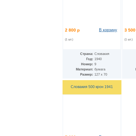
Македония
(8)
Малави
(13)
Малайзия
(15)
Мали
(2)
Мальдивы
(5)
2 800 р
В корзину
3 500
Марокко
(16)
Мексика
(45)
(1 шт.)
(1 шт.)
Мозамбик
(17)
Молдавия
(1)
Монголия
(34)
Страна:
Словакия
Мьянма
Год:
1940
(10)
Номер:
9
Намибия
(10)
Материал:
бумага
Непал
(8)
Размер:
127 х 70
Нигерия
(11)
Нидерландские Антиллы
(5)
Нидерланды
Словакия 500 крон 1941
(9)
Никарагуа
(13)
Новая Зеландия
(5)
Норвегия
(23)
Остров Мэн
(6)
Остров Святой Елены
(2)
Острова Кука
(1)
ОАЭ
(10)
Оман
(6)
Пакистан
(12)