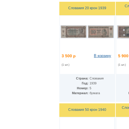
Кения
(17)
Сл
Словакия 20 крон 1939
Кипр
(3)
Киргизия
(6)
Китай
(36)
ДР Конго
(26)
Республика Конго
(2)
Колумбия
(58)
Коморские острова
(9)
Республика Корея
(3)
КНДР
(7)
Коста-Рика
3 500 р
В корзину
5 900
(5)
Куба
(31)
(1 шт.)
(1 шт.)
Кувейт
(3)
Лаос
(13)
Латвия
(5)
Страна:
Словакия
Лесото
(9)
Год:
1939
Либерия
(4)
Номер:
5
Ливан
(19)
Материал:
бумага
Ливия
(7)
Литва
(6)
Люксембург
Слов
(5)
Словакия 50 крон 1940
Маврикий
(9)
Мавритания
(8)
Мадагаскар
(1)
Макао
(10)