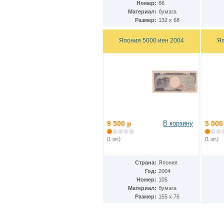
Номер:
86
Кения
(17)
Материал:
бумага
Кипр
(3)
Размер:
132 х 68
Киргизия
(6)
Китай
(36)
Япония 5000 иен 2004
Яп
ДР Конго
(26)
Республика Конго
(2)
Колумбия
(58)
Коморские острова
(9)
Республика Корея
(3)
КНДР
(7)
Коста-Рика
(5)
Куба
(31)
Кувейт
(3)
9 500 р
В корзину
5 000
Лаос
(13)
Латвия
(5)
(1 шт.)
(1 шт.)
Лесото
(9)
Либерия
(4)
Ливан
(19)
Страна:
Япония
Ливия
(7)
Год:
2004
Литва
(6)
Номер:
105
Люксембург
(5)
Материал:
бумага
Маврикий
(9)
Размер:
155 х 76
Мавритания
(8)
Мадагаскар
(1)
Макао
(10)