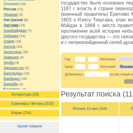
государство было основано пе
Unusuals
(10)
1187 г. власть в стране перехо
Россия
(72)
(военный правитель) Ёритомо 
Абхазия
(3)
1603 к Иэясу Токугава, клан к
Австралия
(8)
Мэйдзи в 1868 г. место прави
Австрия
(14)
протяжении всей истории небо
Азербайджан
(7)
Албания
другого государства — это связ
(14)
Алжир
(10)
и с непревзойденной силой духа
Ангола
(10)
Аргентина
(24)
Армения
(4)
Год:
Материал:
-
Аруба
(4)
Цена:
Категория:
-
Афганистан
(5)
Бангладеш
(13)
Добавлена с
по настоящее 
Барбадос
(16)
Бахрейн
(1)
Беларусь
(4)
Результат поиска (11
Литература (29)
Белиз
(8)
Бельгия
(16)
Сувениры / жетоны (533)
Бермуды
(1)
Япония 10 иен 1946
Я
Болгария
(13)
Марки (234)
Боливия
(12)
Босния и Герцеговина
(7)
Архив товаров
Ботсвана
(7)
Бразилия
(21)