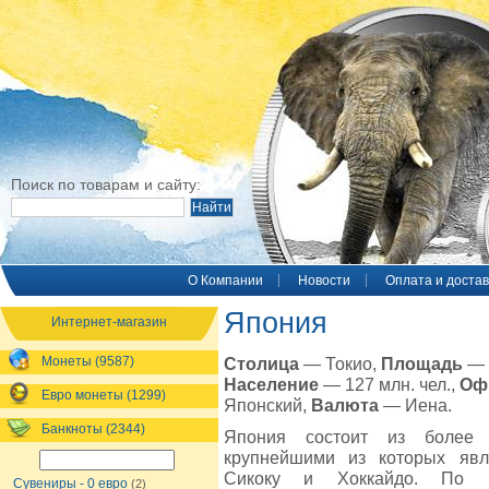
Поиск по товарам и сайту:
O Компании
Новости
Оплата и достав
Япония
Интернет-магазин
Монеты (9587)
Столица
— Токио,
Площадь
— 3
Население
— 127 млн. чел.,
Оф
Евро монеты (1299)
Японский,
Валюта
— Иена.
Банкноты (2344)
Япония состоит из более 
крупнейшими из которых явл
Сикоку и Хоккайдо. По п
Сувениры - 0 евро
(2)