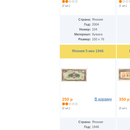
Дания - Фарерские острова
(2)
(2 шт.)
(1 шт.)
Джерси
(5)
Джибути
(2)
Доминиканская Респ.
(19)
Страна:
Япония
Египет
(14)
Год:
2004
Замбия
(10)
Номер:
104
Западноафриканские штаты
Материал:
бумага
(26)
Размер:
150 х 76
Зимбабве
(12)
Израиль
(11)
Индия
(16)
Япония 5 иен 1946
Индонезия
(24)
Иордания
(10)
Ирак
(7)
Иран
(22)
Ирландия
(23)
Исландия
(3)
Испания
(24)
Италия
(18)
Йемен
(9)
250 р
В корзину
350 р
Кабо-Верде
(12)
Казахстан
(12)
(2 шт.)
(3 шт.)
Камбоджа
(6)
Камерун
(2)
Страна:
Япония
Канада
(13)
Год:
1946
Катар
(7)