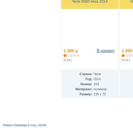
Чили 5000 песо 2014
Ч
Кения
(17)
Кипр
(3)
Киргизия
(6)
Китай
(36)
ДР Конго
(26)
Республика Конго
(2)
Колумбия
(58)
Коморские острова
(9)
Республика Корея
(3)
1 300 р
В корзину
1 200
КНДР
(7)
Коста-Рика
(5)
(1 шт.)
(1 шт.)
Куба
(31)
Кувейт
(3)
Лаос
(13)
Страна:
Чили
Латвия
(5)
Год:
2014
Лесото
(9)
Номер:
163
Либерия
Материал:
полимер
(4)
Размер:
135 x 70
Ливан
(19)
Ливия
(7)
Литва
(6)
Люксембург
(5)
Маврикий
(9)
Мавритания
(8)
Наши страницы в соц. сетях:
Мадагаскар
(1)
Макао
(10)