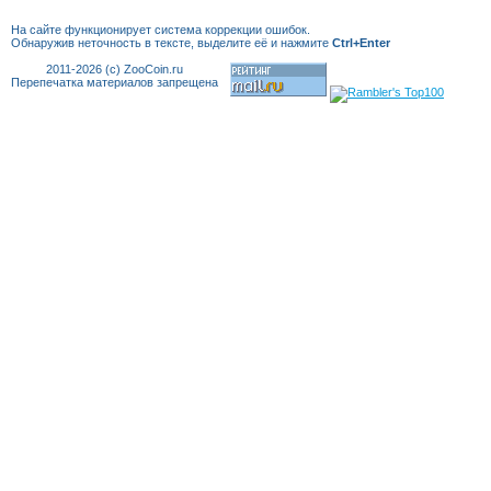
Македония
(8)
На сайте функционирует система коррекции
ошибок.
Малави
(13)
Обнаружив неточность в тексте, выделите её и нажмите
Ctrl+Enter
Малайзия
(15)
2011-2026 (c) ZooCoin.ru
Мали
(2)
Перепечатка материалов запрещена
Мальдивы
(5)
Марокко
(16)
Мексика
(45)
Мозамбик
(17)
Молдавия
(1)
Монголия
(34)
Мьянма
(10)
Намибия
(10)
Непал
(8)
Нигерия
(11)
Нидерландские Антиллы
(5)
Нидерланды
(9)
Никарагуа
(13)
Новая Зеландия
(5)
Норвегия
(23)
Остров Мэн
(6)
Остров Святой Елены
(2)
Острова Кука
(1)
ОАЭ
(10)
Оман
(6)
Пакистан
(12)