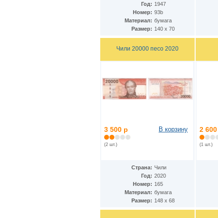
Год:
1947
Дания - Фарерские острова
(2)
Номер:
93b
Джерси
(5)
Материал:
бумага
Джибути
(2)
Размер:
140 x 70
Доминиканская Респ.
(19)
Египет
(14)
Чили 20000 песо 2020
Замбия
(10)
Западноафриканские штаты
(26)
Зимбабве
(12)
Израиль
(11)
Индия
(16)
Индонезия
(24)
Иордания
(10)
Ирак
(7)
Иран
(22)
Ирландия
(23)
3 500 р
В корзину
2 600
Исландия
(3)
Испания
(2 шт.)
(1 шт.)
(24)
Италия
(18)
Йемен
(9)
Страна:
Чили
Кабо-Верде
(12)
Год:
2020
Казахстан
(12)
Номер:
165
Камбоджа
(6)
Материал:
бумага
Камерун
(2)
Размер:
148 х 68
Канада
(13)
Катар
(7)