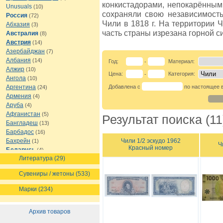
конкистадорами, непокарённым
Unusuals
(10)
сохраняли свою независимость
Россия
(72)
Чили в 1818 г. На территории 
Абхазия
(3)
часть страны изрезана горной с
Австралия
(8)
Австрия
(14)
Азербайджан
(7)
Албания
(14)
Год:
Материал:
-
Алжир
(10)
Цена:
Категория:
-
Ангола
(10)
Аргентина
Добавлена с
по настоящее 
(24)
Армения
(4)
Аруба
(4)
Афганистан
(5)
Результат поиска (11
Бангладеш
(13)
Барбадос
(16)
Чили 1/2 эскудо 1962
Бахрейн
(1)
Ч
Красный номер
Беларусь
(4)
Литература (29)
Белиз
(8)
Бельгия
(16)
Сувениры / жетоны (533)
Бермуды
(1)
Болгария
(13)
Марки (234)
Боливия
(12)
Босния и Герцеговина
(7)
Архив товаров
Ботсвана
(7)
Бразилия
(21)