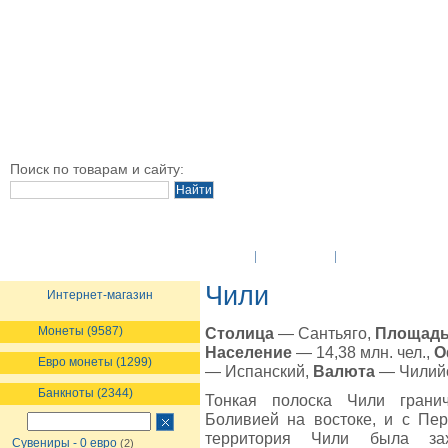
Поиск по товарам и сайту:
O Компании
Новости
Оплата и достав
Чили
Интернет-магазин
Монеты (9587)
Столица
— Сантьяго,
Площад
Население
— 14,38 млн. чел.,
О
Евро монеты (1299)
— Испанский,
Валюта
— Чилийс
Банкноты (2344)
Тонкая полоска Чили грани
Боливией на востоке, и с Пер
территория Чили была зах
Сувениры - 0 евро
(2)