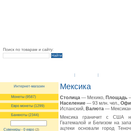
Поиск по товарам и сайту:
O Компании
Новости
Оплата и достав
Мексика
Интернет-магазин
Монеты (9587)
Столица
— Мехико,
Площадь
—
Население
— 93 млн. чел.,
Офи
Евро монеты (1299)
Испанский,
Валюта
— Мексикан
Банкноты (2344)
Мексика граничит с США на
Гватемалой и Белизом на запа
ацтеки основали город Теноч
Сувениры - 0 евро
(2)