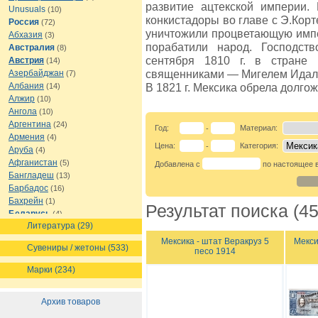
развитие ацтекской империи.
Unusuals
(10)
конкистадоры во главе с Э.Корт
Россия
(72)
уничтожили процветающую импе
Абхазия
(3)
порабатили народ. Господст
Австралия
(8)
сентября 1810 г. в стране
Австрия
(14)
священниками — Мигелем Идальг
Азербайджан
(7)
Албания
В 1821 г. Мексика обрела долго
(14)
Алжир
(10)
Ангола
(10)
Аргентина
(24)
Год:
Материал:
-
Армения
(4)
Цена:
Категория:
-
Аруба
(4)
Афганистан
(5)
Добавлена с
по настоящее 
Бангладеш
(13)
Барбадос
(16)
Бахрейн
(1)
Результат поиска (45
Беларусь
(4)
Литература (29)
Белиз
(8)
Бельгия
(16)
Мексика - штат Веракруз 5
Мекси
Сувениры / жетоны (533)
песо 1914
Бермуды
(1)
Болгария
(13)
Марки (234)
Боливия
(12)
Босния и Герцеговина
(7)
Архив товаров
Ботсвана
(7)
Бразилия
(21)