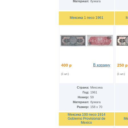
Материал:
бумага
Кения
(17)
Кипр
(3)
Киргизия
(6)
Мексика 1 песо 1961
М
Китай
(36)
ДР Конго
(26)
Республика Конго
(2)
Колумбия
(58)
Коморские острова
(9)
Республика Корея
(3)
КНДР
(7)
Коста-Рика
(5)
Куба
(31)
400 р
В корзину
250 р
Кувейт
(3)
Лаос
(13)
(1 шт.)
(1 шт.)
Латвия
(5)
Лесото
(9)
Либерия
(4)
Страна:
Мексика
Ливан
(19)
Год:
1961
Ливия
(7)
Номер:
59
Литва
(6)
Материал:
бумага
Люксембург
(5)
Размер:
158 х 70
Маврикий
(9)
Мексика 100 песо 1914
Мавритания
(8)
Ме
Gobierno Provisional de
Мадагаскар
(1)
Mexico
Макао
(10)