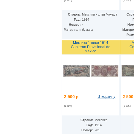
(1 шт.)
(1 шт.)
Дания - Фарерские острова
(2)
Джерси
(5)
Джибути
(2)
Страна:
Мексика - штат Чиуауа
Стра
Доминиканская Респ.
(19)
Год:
1914
Египет
Номер:
-
Ном
(14)
Материал:
бумага
Матери
Замбия
(10)
Разм
Западноафриканские штаты
(26)
Зимбабве
(12)
Мексика 1 песо 1914
М
Израиль
(11)
Gobierno Provisional de
Go
Mexico
Индия
(16)
Индонезия
(24)
Иордания
(10)
Ирак
(7)
Иран
(22)
Ирландия
(23)
Исландия
(3)
Испания
(24)
Италия
(18)
2 500 р
В корзину
2 500
Йемен
(9)
Кабо-Верде
(12)
(1 шт.)
(1 шт.)
Казахстан
(12)
Камбоджа
(6)
Страна:
Мексика
Камерун
(2)
Год:
1914
Канада
(13)
Номер:
701
Катар
(7)