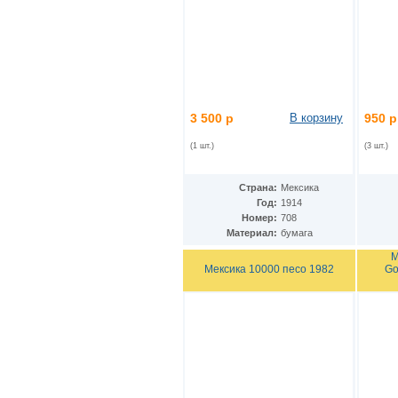
Македония
(8)
Малави
(13)
Малайзия
(15)
Мали
(2)
Мальдивы
(5)
Марокко
(16)
Мексика
(45)
3 500 р
В корзину
950 р
Мозамбик
(17)
Молдавия
(1)
(1 шт.)
(3 шт.)
Монголия
(34)
Мьянма
(10)
Страна:
Мексика
Намибия
(10)
Год:
1914
Непал
(8)
Номер:
708
Нигерия
(11)
Материал:
бумага
Нидерландские Антиллы
(5)
Нидерланды
(9)
М
Мексика 10000 песо 1982
Никарагуа
Go
(13)
Новая Зеландия
(5)
Норвегия
(23)
Остров Мэн
(6)
Остров Святой Елены
(2)
Острова Кука
(1)
ОАЭ
(10)
Оман
(6)
Пакистан
(12)