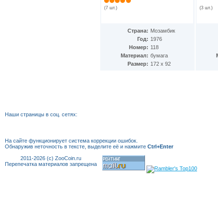
Папуа-Новая Гвинея
(13)
(7 шт.)
(3 шт.)
Парагвай
(21)
Перу
(18)
Страна:
Мозамбик
Польша
(17)
Год:
1976
Португалия
(16)
Номер:
118
Приднестровская Молдавская
Материал:
бумага
Республика
(12)
Размер:
172 х 92
Родезия
(4)
Руанда
(8)
Румыния
(41)
Сальвадор
(1)
Самоа
(11)
Сан-Томе и Принсипи
(6)
Наши страницы в соц. сетях:
Саудовская Аравия
(8)
Сербия
(22)
Сингапур
(14)
На сайте функционирует система коррекции
ошибок.
Сирия
(19)
Обнаружив неточность в тексте, выделите её и нажмите
Ctrl+Enter
Словакия
(16)
2011-2026 (c) ZooCoin.ru
Словения
(3)
Перепечатка материалов запрещена
США
(11)
Соломоновы острова
(5)
Сомали
(4)
Сомалиленд
(2)
Стрейтс-Сеттлментс
(1)
Судан
(14)