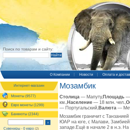
Поиск по товарам и сайту:
O Компании
Новости
Оплата и достав
Мозамбик
Интернет-магазин
Монеты (9577)
Столица
— Мапуту,
Площадь
—
км.,
Население
— 18 млн. чел.,
О
Евро монеты (1299)
— Португальский,
Валюта
— Мет
Банкноты (2344)
Мозамбик граничит с Танзанией 
ЮАР на юге, с Малави, Замбией
западе.Ещё в начале 2 в н.э. На
Сувениры - 0 евро
(2)