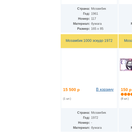
Дания - Фарерские острова
(2)
Джерси
(5)
Страна:
Мозамбик
Джибути
Год:
1961
(2)
Номер:
117
Доминиканская Респ.
(19)
Материал:
бумага
Египет
(14)
Размер:
165 х 85
Замбия
(10)
Западноафриканские штаты
(26)
Зимбабве
Мозамбик 1000 эскудо 1972
Моза
(12)
Израиль
(11)
Индия
(16)
Индонезия
(24)
Иордания
(10)
Ирак
(7)
Иран
(22)
Ирландия
(23)
Исландия
(3)
Испания
(24)
15 500 р
В корзину
150 р
Италия
(18)
Йемен
(9)
(1 шт.)
(8 шт.)
Кабо-Верде
(12)
Казахстан
(12)
Страна:
Мозамбик
Камбоджа
(6)
Год:
1972
Камерун
(2)
Номер:
-
Канада
(13)
Материал:
бумага
Катар
(7)