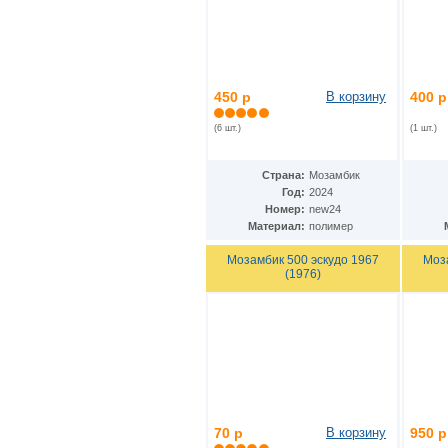
Македония
(8)
Малави
(13)
Малайзия
(15)
Мали
(2)
Мальдивы
(5)
450 р
В корзину
400 р
Марокко
(16)
Мексика
(45)
(6 шт.)
(1 шт.)
Мозамбик
(17)
Молдавия
(1)
Страна:
Мозамбик
Монголия
(34)
Год:
2024
Мьянма
(10)
Номер:
new24
Намибия
(10)
Материал:
полимер
Непал
(8)
Нигерия
(11)
Мозамбик 500 эскудо 1967
Моз
Нидерландские Антиллы
(5)
(1976)
Нидерланды
(9)
Никарагуа
(13)
Новая Зеландия
(5)
Норвегия
(23)
Остров Мэн
(6)
Остров Святой Елены
(2)
Острова Кука
(1)
ОАЭ
(10)
Оман
(6)
70 р
В корзину
950 р
Пакистан
(12)