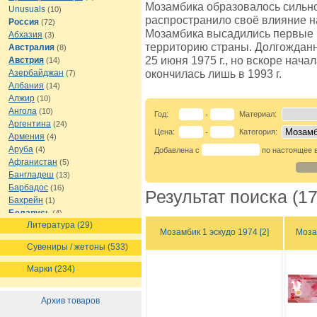
Мозамбика образовалось сильно
Unusuals
(10)
распространило своё влияние на
Россия
(72)
Мозамбика высадились первые по
Абхазия
(3)
территорию страны. Долгожданн
Австралия
(8)
25 июня 1975 г., но вскоре нача
Австрия
(14)
окончилась лишь в 1993 г.
Азербайджан
(7)
Албания
(14)
Алжир
(10)
Ангола
(10)
Год:
Материал:
-
Аргентина
(24)
Цена:
Категория:
-
Армения
(4)
Аруба
(4)
Добавлена с
по настоящее 
Афганистан
(5)
Бангладеш
(13)
Барбадос
(16)
Результат поиска (17
Бахрейн
(1)
Беларусь
(4)
Литература (29)
Белиз
(8)
Мозамбик 1 эскудо 1974 [2]
Моза
Бельгия
(16)
Сувениры / жетоны (533)
Бермуды
(1)
Болгария
(13)
Марки (234)
Боливия
(12)
Босния и Герцеговина
(7)
Архив товаров
Ботсвана
(7)
Бразилия
(21)