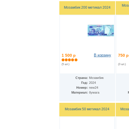
Кения
(17)
Моз
Мозамбик 200 метикал 2024
Кипр
(3)
Киргизия
(6)
Китай
(36)
ДР Конго
(26)
Республика Конго
(2)
Колумбия
(58)
Коморские острова
(9)
Республика Корея
(3)
КНДР
(7)
1 500 р
В корзину
750 р
Коста-Рика
(5)
Куба
(31)
(5 шт.)
(3 шт.)
Кувейт
(3)
Лаос
(13)
Латвия
(5)
Страна:
Мозамбик
Лесото
(9)
Год:
2024
Либерия
(4)
Номер:
new24
Ливан
(19)
Материал:
бумага
Ливия
(7)
Литва
(6)
Люксембург
(5)
Мозамбик 50 метикал 2024
Моза
Маврикий
(9)
Мавритания
(8)
Мадагаскар
(1)
Макао
(10)