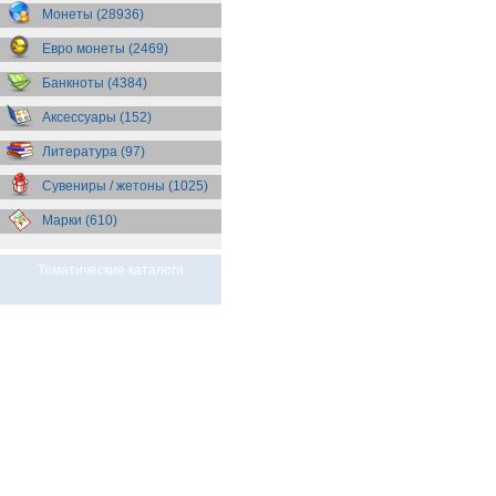
Бразилия
(55)
Монеты (28936)
Брит. Антарктические
территории
(36)
Евро монеты (2469)
Брит. Виргинские острова
(47)
Брит. Восточная Африка
(25)
Банкноты (4384)
Брит. Западная Африка
(25)
Аксессуары (152)
Брит. Ост-Индийская компания
(11)
Литература (97)
Брит. территория в Индийском
океане
(24)
Сувениры / жетоны (1025)
Бруней
(4)
Бурунди
(2)
Марки (610)
Бутан
(10)
Вануату
(5)
Ватикан
(85)
Тематические каталоги
Великобритания
(308)
Венгрия
(179)
Венесуэла
(16)
Восточно-Карибские
Территории
(13)
Вьетнам
(12)
Габон
(2)
Гаити
(9)
Гайана
(8)
Гамбия
(11)
Гана
(21)