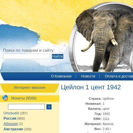
Поиск по товарам и сайту:
O Компании
Новости
Оплата и достав
Цейлон 1 цент 1942
Интернет-магазин
Монеты (9588)
Страна:
Цейлон
Номинал:
1
Валюта:
цент
Unusuals
(287)
Год:
1942
Россия
(865)
KM#:
111а
Абхазия
(2)
Материал:
Бронза
Австралия
Вес:
2.40 г
(183)