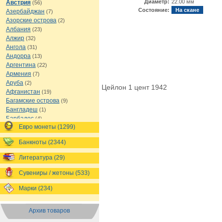
Диаметр:
22.00 мм
Австрия
(56)
Состояние:
На скане
Азербайджан
(7)
Азорские острова
(2)
Албания
(23)
Алжир
(32)
Ангола
(31)
Андорра
(13)
Аргентина
(22)
Армения
(7)
Аруба
(2)
Цейлон 1 цент 1942
Афганистан
(19)
Багамские острова
(9)
Бангладеш
(1)
Барбадос
(4)
Евро монеты (1299)
Бахрейн
(1)
Беларусь
(18)
Банкноты (2344)
Белиз
(16)
Бельгия
(69)
Литература (29)
Бельгийское Конго
(4)
Бенин
(4)
Сувениры / жетоны (533)
Бермуды
(1)
Марки (234)
Болгария
(43)
Боливия
(14)
Босния и Герцеговина
(10)
Архив товаров
Ботсвана
(4)