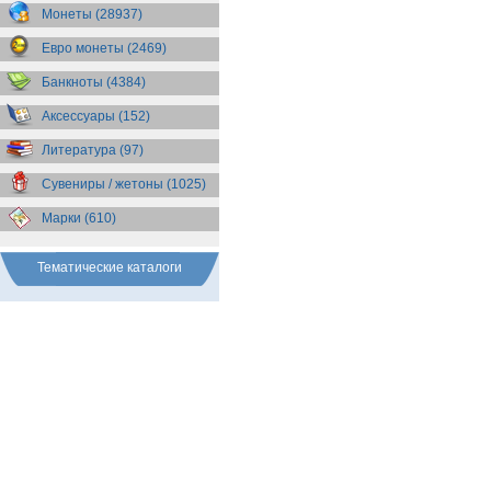
Бразилия
(55)
Монеты (28937)
Брит. Антарктические
территории
(36)
Евро монеты (2469)
Брит. Виргинские острова
(47)
Брит. Восточная Африка
(25)
Банкноты (4384)
Брит. Западная Африка
(25)
Аксессуары (152)
Брит. Ост-Индийская компания
(11)
Литература (97)
Брит. территория в Индийском
океане
(24)
Сувениры / жетоны (1025)
Бруней
(4)
Бурунди
(2)
Марки (610)
Бутан
(10)
Вануату
(5)
Ватикан
(85)
Тематические каталоги
Великобритания
(308)
Венгрия
(179)
Венесуэла
(16)
Восточно-Карибские
Территории
(13)
Вьетнам
(12)
Габон
(2)
Гаити
(9)
Гайана
(8)
Гамбия
(11)
Гана
(21)