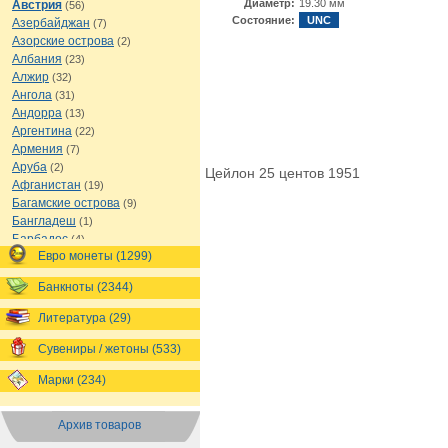
Диаметр:
19.30 мм
Австрия
(56)
Состояние:
UNC
Азербайджан
(7)
Азорские острова
(2)
Албания
(23)
Алжир
(32)
Ангола
(31)
Андорра
(13)
Аргентина
(22)
Армения
(7)
Аруба
(2)
Цейлон 25 центов 1951
Афганистан
(19)
Багамские острова
(9)
Бангладеш
(1)
Барбадос
(4)
Евро монеты (1299)
Бахрейн
(1)
Беларусь
(18)
Банкноты (2344)
Белиз
(16)
Бельгия
(69)
Литература (29)
Бельгийское Конго
(4)
Бенин
(4)
Сувениры / жетоны (533)
Бермуды
(1)
Марки (234)
Болгария
(43)
Боливия
(14)
Босния и Герцеговина
(10)
Архив товаров
Ботсвана
(4)