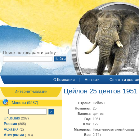
Поиск по товарам и сайту:
O Компании
Новости
Оплата и достав
Цейлон 25 центов 1951
Интернет-магазин
Монеты (9587)
Страна:
Цейлон
Номинал:
25
Валюта:
центов
Unusuals
(287)
Год:
1951
Россия
(865)
KM#:
122
Абхазия
(2)
Материал:
Никелево-латунный сплав
Австралия
Вес:
2.74 г
(183)