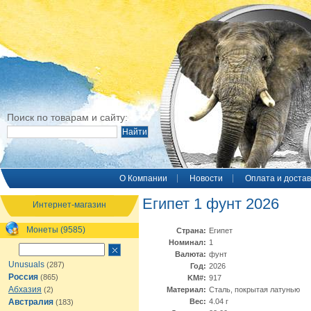
Поиск по товарам и сайту:
O Компании
Новости
Оплата и достав
Египет 1 фунт 2026
Интернет-магазин
Монеты (9585)
Страна:
Египет
Номинал:
1
Валюта:
фунт
Unusuals
(287)
Год:
2026
Россия
(865)
KM#:
917
Абхазия
(2)
Материал:
Cталь, покрытая латунью
Австралия
Вес:
4.04 г
(183)