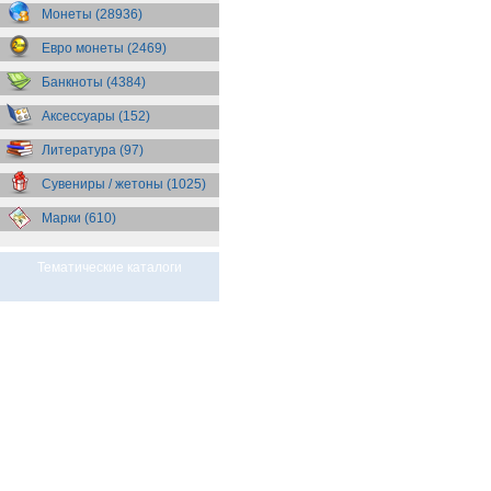
Бразилия
(55)
Монеты (28936)
Брит. Антарктические
территории
(36)
Евро монеты (2469)
Брит. Виргинские острова
(47)
Брит. Восточная Африка
(25)
Банкноты (4384)
Брит. Западная Африка
(25)
Аксессуары (152)
Брит. Ост-Индийская компания
(11)
Литература (97)
Брит. территория в Индийском
океане
(24)
Сувениры / жетоны (1025)
Бруней
(4)
Бурунди
(2)
Марки (610)
Бутан
(10)
Вануату
(5)
Ватикан
(85)
Тематические каталоги
Великобритания
(308)
Венгрия
(179)
Венесуэла
(16)
Восточно-Карибские
Территории
(13)
Вьетнам
(12)
Габон
(2)
Гаити
(9)
Гайана
(8)
Гамбия
(11)
Гана
(21)