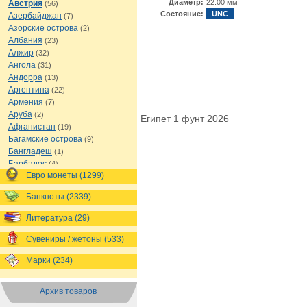
Диаметр:
22.00 мм
Австрия
(56)
Состояние:
UNC
Азербайджан
(7)
Азорские острова
(2)
Албания
(23)
Алжир
(32)
Ангола
(31)
Андорра
(13)
Аргентина
(22)
Армения
(7)
Аруба
(2)
Египет 1 фунт 2026
Афганистан
(19)
Багамские острова
(9)
Бангладеш
(1)
Барбадос
(4)
Евро монеты (1299)
Бахрейн
(1)
Беларусь
(18)
Банкноты (2339)
Белиз
(16)
Бельгия
(69)
Литература (29)
Бельгийское Конго
(4)
Бенин
(4)
Сувениры / жетоны (533)
Бермуды
(1)
Марки (234)
Болгария
(43)
Боливия
(14)
Босния и Герцеговина
(10)
Архив товаров
Ботсвана
(4)