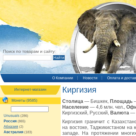
Поиск по товарам и сайту:
O Компании
Новости
Оплата и достав
Киргизия
Интернет-магазин
Монеты (9585)
Столица
— Бишкек,
Площадь
—
Население
— 4,6 млн. чел.,
Офи
Киргизский, Русский,
Валюта
— 
Unusuals
(286)
Киргизия граничит с Казахстан
Россия
(865)
Абхазия
на востоке, Таджикистаном на 
(2)
Австралия
(183)
западе. На протяжении многи