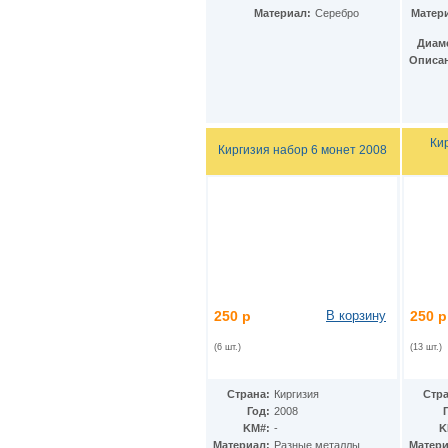
Ирак
(27)
Материал:
Серебро
Матер
Иран
(41)
Ирландия
(37)
Диам
Исландия
(9)
Описа
Испания
(78)
Италия
(59)
Йемен
(13)
Кабо-Верде
(17)
Ки
Казахстан
Киргизия набор 6 монет 2008
(139)
Камбоджа
(3)
Камерун
(15)
Канада
(153)
Катар
(4)
Кения
(20)
Кипр
(24)
Киргизия
(12)
Кирибати
(1)
Китай
(98)
250 р
В корзину
250 р
Кокосовые острова
(2)
ДР Конго
(21)
(6 шт.)
(13 шт.)
Республика Конго
(12)
Колумбия
(38)
Страна:
Киргизия
Стра
Коморские острова
(6)
Год:
2008
Корея
(4)
KM#:
-
K
Республика Корея
(16)
Материал:
Разные металлы,
Матери