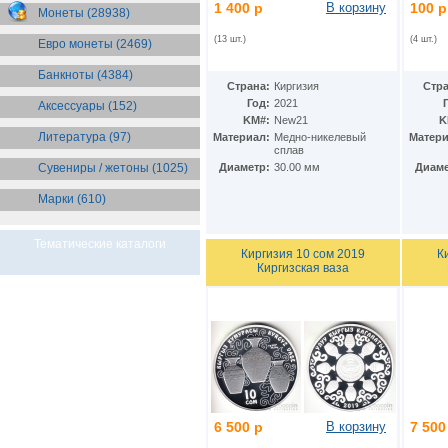
Бразилия
1 400 р
В корзину
100 р
(55)
Монеты (28938)
Брит. Антарктические
территории
(36)
(13 шт.)
(4 шт.)
Евро монеты (2469)
Брит. Виргинские острова
(47)
Брит. Восточная Африка
(25)
Банкноты (4384)
Страна:
Киргизия
Стра
Брит. Западная Африка
(25)
Год:
2021
Аксессуары (152)
Брит. Ост-Индийская компания
KM#:
New21
K
(11)
Литература (97)
Материал:
Медно-никелевый
Матери
Брит. территория в Индийском
сплав
океане
(24)
Сувениры / жетоны (1025)
Диаметр:
30.00 мм
Диаме
Бруней
(4)
Бурунди
(2)
Марки (610)
Бутан
(10)
Вануату
(5)
Ватикан
(85)
Тематические каталоги
Киргизия 10 сом 2019
К
Великобритания
(307)
Киргизская ваза
Венгрия
(179)
Венесуэла
(16)
Восточно-Карибские
Территории
(13)
Вьетнам
(12)
Габон
(2)
Гаити
(9)
Гайана
(8)
Гамбия
(11)
6 500 р
В корзину
7 500
Гана
(21)