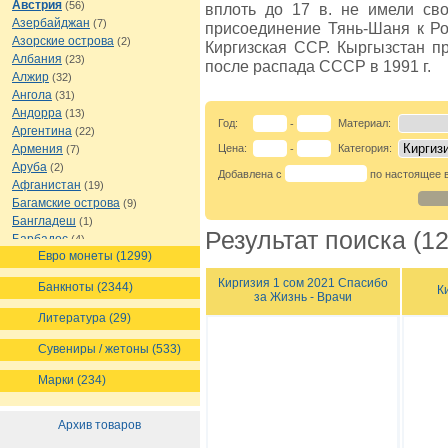
Австрия
(56)
вплоть до 17 в. не имели сво
Азербайджан
(7)
присоединение Тянь-Шаня к Ро
Азорские острова
(2)
Киргизская ССР. Кыргызстан п
Албания
(23)
после распада СССР в 1991 г.
Алжир
(32)
Ангола
(31)
Андорра
(13)
Год:
Материал:
-
Аргентина
(22)
Армения
Цена:
Категория:
(7)
-
Аруба
(2)
Добавлена с
по настоящее 
Афганистан
(19)
Багамские острова
(9)
Бангладеш
(1)
Результат поиска (12
Барбадос
(4)
Евро монеты (1299)
Бахрейн
(1)
Беларусь
(18)
Киргизия 1 сом 2021 Спасибо
Банкноты (2344)
К
Белиз
(16)
за Жизнь - Врачи
Бельгия
(69)
Литература (29)
Бельгийское Конго
(4)
Бенин
(4)
Сувениры / жетоны (533)
Бермуды
(1)
Марки (234)
Болгария
(43)
Боливия
(14)
Босния и Герцеговина
(10)
Архив товаров
Ботсвана
(4)