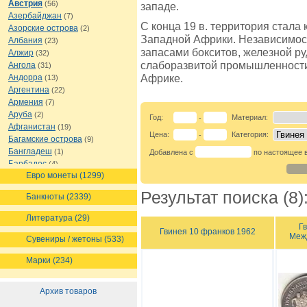
Австрия
(56)
западе.
Азербайджан
(7)
С конца 19 в. территория стала
Азорские острова
(2)
Западной Африки. Независимост
Албания
(23)
запасами бокситов, железной р
Алжир
(32)
слаборазвитой промышленности 
Ангола
(31)
Африке.
Андорра
(13)
Аргентина
(22)
Армения
(7)
Аруба
(2)
Год:
Материал:
-
Афганистан
(19)
Цена:
Категория:
-
Багамские острова
(9)
Бангладеш
(1)
Добавлена с
по настоящее 
Барбадос
(4)
Евро монеты (1299)
Бахрейн
(1)
Беларусь
(18)
Результат поиска (8)
Банкноты (2339)
Белиз
(16)
Бельгия
(69)
Литература (29)
Бельгийское Конго
(4)
Г
Гвинея 10 франков 1962
Межд
Бенин
(4)
Сувениры / жетоны (533)
Бермуды
(1)
Марки (234)
Болгария
(43)
Боливия
(14)
Босния и Герцеговина
(10)
Архив товаров
Ботсвана
(4)