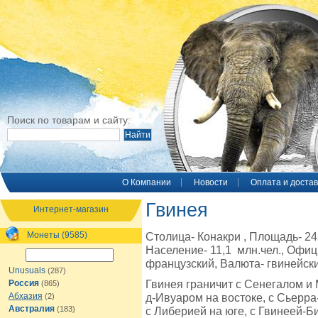
Поиск по товарам и сайту:
O Компании
Новости
Оплата и достав
Гвинея
Интернет-магазин
Монеты (9585)
Столица- Конакри , Площадь- 245,
Население- 11,1 млн.чел., Офи
французский, Валюта- гвинейск
Unusuals
(287)
Гвинея граничит с Сенегалом и 
Россия
(865)
Абхазия
д-Ивуаром на востоке, с Сьерра
(2)
Австралия
(183)
с Либерией на юге, с Гвинеей-Б