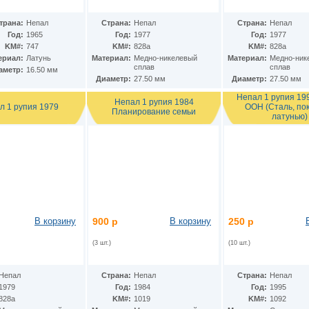
трана:
Непал
Страна:
Непал
Страна:
Непал
Год:
1965
Год:
1977
Год:
1977
KM#:
747
KM#:
828а
KM#:
828а
ериал:
Латунь
Материал:
Медно-никелевый
Материал:
Медно-ник
сплав
сплав
аметр:
16.50 мм
Диаметр:
27.50 мм
Диаметр:
27.50 мм
Непал 1 рупия 199
Непал 1 рупия 1984
л 1 рупия 1979
ООН (Cталь, по
Планирование семьи
латунью)
В корзину
900 р
В корзину
250 р
(3 шт.)
(10 шт.)
Непал
Страна:
Непал
Страна:
Непал
1979
Год:
1984
Год:
1995
828а
KM#:
1019
KM#:
1092