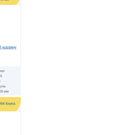
В корзину
пал
76
0
тунь
.00 мм
994 Книга