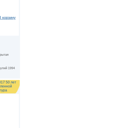
В корзину
крытая
рупий 1994
017 50 лет
ленной
пура