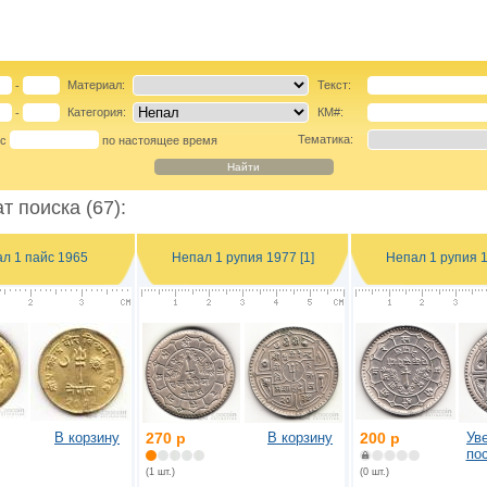
Материал:
Текст:
-
Категория:
КМ#:
-
Тематика:
 с
по настоящее время
т поиска (67):
л 1 пайс 1965
Непал 1 рупия 1977 [1]
Непал 1 рупия 1
В корзину
270 р
В корзину
200 р
Ув
по
(1 шт.)
(0 шт.)