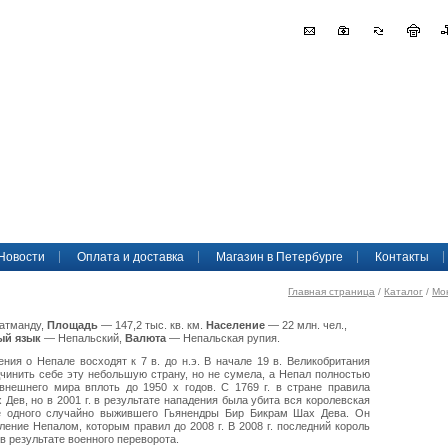
Новости
Оплата и доставка
Магазин в Петербурге
Контакты
Главная страница
/
Каталог
/
Мо
атманду,
Площадь
— 147,2 тыс. кв. км.
Население
— 22 млн. чел.,
й язык
— Непальский,
Валюта
— Непальская рупия.
ния о Непале восходят к 7 в. до н.э. В начале 19 в. Великобритания
чинить себе эту небольшую страну, но не сумела, а Непал полностью
внешнего мира вплоть до 1950 х годов. С 1769 г. в стране правила
 Дев, но в 2001 г. в результате нападения была убита вся королевская
е одного случайно выжившего Гьянендры Бир Бикрам Шах Дева. Он
ление Непалом, которым правил до 2008 г. В 2008 г. последний король
в результате военного переворота.