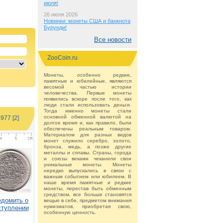
июля!
26 июля 2026
Новинки: монеты США и банкнота
Бурунди!
Все новости
ZooCoin.ru
Монеты, особенно редкие,
памятные и юбилейные, являются
весомой частью истории
человечества. Первые монеты
появились вскоре после того, как
люди стали использовать деньги.
Тогда именно монеты стали
основной обменной валютой на
977 [2]
долгое время и, как правило, были
обеспечены реальным товаром.
Материалом для разных видов
монет служило серебро, золото,
бронза, медь, а позже другие
металлы и сплавы. Страны, города
и союзы веками чеканили свои
уникальные монеты. Монеты
нередко выпускались в связи с
важным событием или юбилеем. В
наше время памятные и редкие
монеты, перестав быть обменным
средством, все больше становятся
едомить о
вещью в себе, предметом внимания
нумизматов, приобретая свою,
ступлении
особенную ценность.