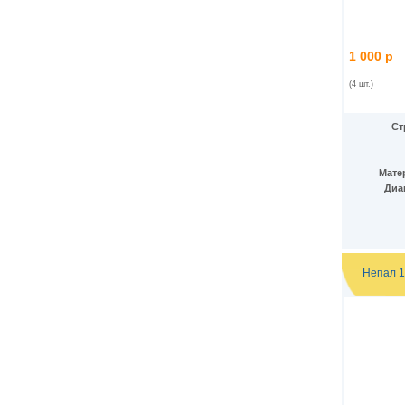
КНДР
(35)
Коста-Рика
(24)
Куба
(40)
Кувейт
1 000 р
(3)
Кюрасао
(4)
(4 шт.)
Лаос
(9)
Латвия
(19)
Лесото
(5)
Ст
Либерия
(113)
Ливан
(18)
Ливия
(15)
Мате
Литва
(24)
Диа
Люксембург
(17)
Маврикий
(22)
Мавритания
(8)
Мадагаскар
(21)
Макао
(13)
Непал 1
Македония
(3)
Малави
(25)
Малайзия
(67)
Мали
(3)
Мальдивы
(25)
Мальта
(12)
Марокко
(29)
Маршалловы острова
(4)