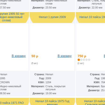
Медно-никелевый
Материал:
Медно-никелевый
Материал:
Cталь, пок
сплав
сплав
латунью
27.50 мм
Диаметр:
23.50 мм
Диаметр:
22.00 мм
рупия 1995 50 лет
Непал 1 рупия 2009
Непал 10 пайса 196
едно-никелевый
сплав)
В корзину
50 р
В корзину
750 р
(5 шт.)
(1 шт.)
Непал
Страна:
Непал
Страна:
Не
1995
Год:
2009
Год:
19
CROWN
KM#:
1204
KM#:
76
Медно-никелевый
Материал:
Cталь, покрытая
Материал:
Бр
сплав
латунью
Диаметр:
25
38.50 мм
Диаметр:
19.00 мм
Непал 10 пайса 1975 Год
Непал 10 пайс
0 пайса 1971 FAO
женщин
Сельское хозя