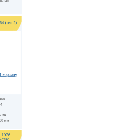
рытая
4 (тип 2)
В корзину
пал
64
4
онза
.00 мм
а 1976
йство