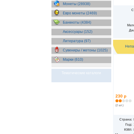
Бразилия
(55)
Монеты (28938)
Брит. Антарктические
С
территории
(36)
Евро монеты (2469)
Брит. Виргинские острова
(47)
Брит. Восточная Африка
(25)
Банкноты (4384)
Мат
Брит. Западная Африка
(25)
Ди
Аксессуары (152)
Брит. Ост-Индийская компания
(11)
Литература (97)
Брит. территория в Индийском
океане
(24)
Непа
Сувениры / жетоны (1025)
Бруней
(4)
Бурунди
(2)
Марки (610)
Бутан
(10)
Вануату
(5)
Ватикан
(85)
Тематические каталоги
Великобритания
(308)
Венгрия
(179)
Венесуэла
(16)
Восточно-Карибские
230 р
Территории
(13)
Вьетнам
(12)
(2 шт.)
Габон
(2)
Гаити
(9)
Гайана
(8)
Страна:
Гамбия
(11)
Год:
Гана
(21)
KM#: