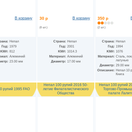
В корзину
30 р
В корзину
350 р
(6 шт.)
(2 шт.)
рана:
Непал
Страна:
Непал
Страна:
Непал
Год:
1979
Год:
2001
Год:
1994
KM#:
812
KM#:
1014.3
KM#:
1076
риал:
Алюминий
Материал:
Алюминий
Материал:
Cталь, по
латунью
метр:
23.00 мм
Диаметр:
17.00 мм
Диаметр:
29.00 мм
Описание:
Непал 10 
Книга
Непал 100 рупий 2016 50-
Непал 100 рупий 2
0 рупий 1995 FAO
летие Филателистического
Торгово-Промыш
Общества
палате Лалит