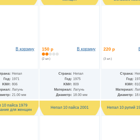
В корзину
150 р
В корзину
220 р
(2 шт.)
(3 шт.)
трана:
Непал
Страна:
Непал
Страна:
Не
Год:
1971
Год:
1975
Год:
19
KM#:
806
KM#:
809
KM#:
81
ериал:
Латунь
Материал:
Латунь
Материал:
Ла
аметр:
21.00 мм
Диаметр:
18.00 мм
Диаметр:
18
 10 пайса 1979
Непал 10 пайса 2001
Непал 10 рупий 1
ание для женщин