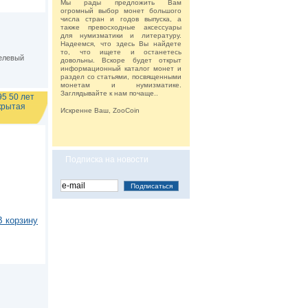
Мы рады предложить Вам
огромный выбор монет большого
числа стран и годов выпуска, а
также превосходные аксессуары
для нумизматики и литературу.
Надеемся, что здесь Вы найдете
то, что ищете и останетесь
елевый
довольны. Вскоре будет открыт
информационный каталог монет и
раздел со статьями, посвященными
монетам и нумизматике.
Заглядывайте к нам почаще..
5 50 лет
крытая
Искренне Ваш, ZooCoin
Подписка на новости
В корзину