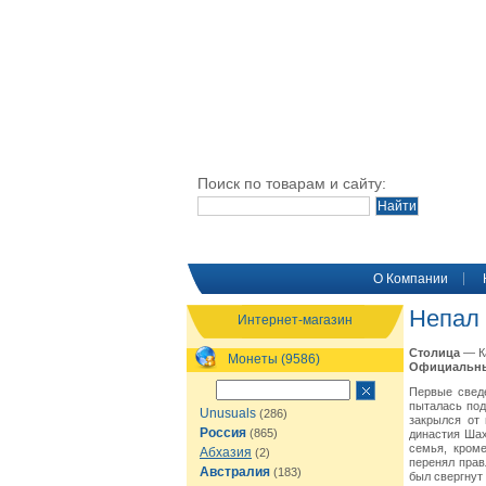
Поиск по товарам и сайту:
O Компании
Непал
Интернет-магазин
Столица
— К
Монеты (9586)
Официальны
Первые сведе
пыталась под
Unusuals
(286)
закрылся от 
Россия
(865)
династия Шах
семья, кром
Абхазия
(2)
перенял прав
Австралия
(183)
был свергнут 