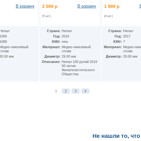
В корзину
2 000 р
В корзину
1 900 р
(5 шт.)
(4 шт.)
Непал
Страна:
Непал
Страна:
Непал
1995
Год:
2016
Год:
2017
1089
KM#:
new
KM#:
?
Медно-никелевый
Материал:
Медно-никелевый
Материал:
Медно-ник
сплав
сплав
сплав
30.00 мм
Диаметр:
29.00 мм
Диаметр:
29.00 мм
Описание:
Непал 100 рупий 2016
50-летие
Филателистического
Общества
1
2
3
4
Не нашли то, что