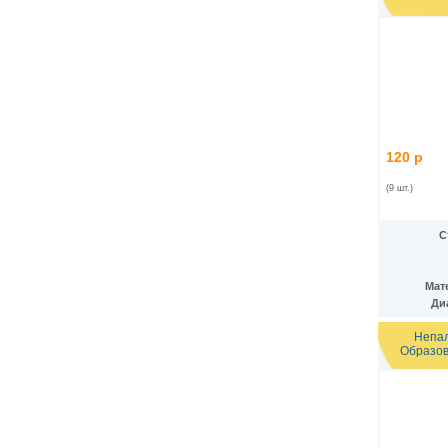
Ирак
(27)
Иран
(41)
Ирландия
(37)
Исландия
(9)
Испания
(78)
Италия
(59)
Йемен
(13)
Кабо-Верде
(17)
Казахстан
(139)
120 р
Камбоджа
(3)
Камерун
(15)
(9 шт.)
Канада
(153)
Катар
(4)
С
Кения
(20)
Кипр
(24)
Киргизия
(12)
Мат
Кирибати
(1)
Ди
Китай
(98)
Кокосовые острова
(2)
Непал
ДР Конго
(21)
Образов
Республика Конго
(12)
Колумбия
(38)
Коморские острова
(6)
Корея
(4)
Республика Корея
(16)