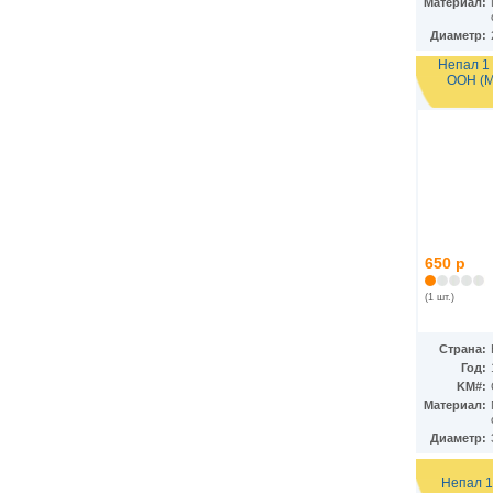
Гватемала
Материал:
(16)
Гвинея
(8)
Диаметр:
Гвинея-Бисау
(7)
Германия
(192)
Непал 1 
ООН (М
Гернси
(102)
Гибралтар
(172)
Гондурас
(2)
Гонконг
(16)
Гренландия
(2)
Греция
(46)
Грузия
(9)
Дания
(59)
Дания - Фарерские острова
(2)
Джерси
(67)
650 р
Джибути
(8)
(1 шт.)
Доминиканская Респ.
(17)
Египет
(130)
Замбия
(16)
Страна:
Западноафриканские штаты
(5)
Год:
Западная Сахара
(4)
KM#:
Зимбабве
(3)
Материал:
Израиль
(103)
Индия
Диаметр:
(187)
Индонезия
(15)
Иордания
(26)
Непал 1