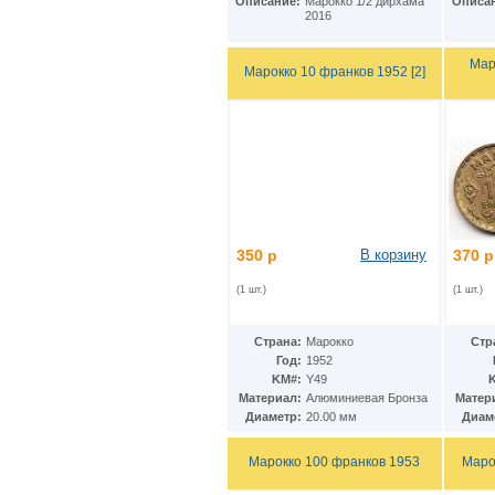
Описание:
Марокко 1/2 дирхама
Описа
Ирак
(27)
2016
Иран
(41)
Ирландия
(37)
Мар
Исландия
(9)
Марокко 10 франков 1952 [2]
Испания
(78)
Италия
(58)
Йемен
(13)
Кабо-Верде
(17)
Казахстан
(139)
Камбоджа
(3)
Камерун
(15)
Канада
(153)
Катар
(4)
350 р
В корзину
370 р
Кения
(20)
Кипр
(24)
(1 шт.)
(1 шт.)
Киргизия
(12)
Кирибати
(1)
Страна:
Марокко
Стр
Китай
(98)
Год:
1952
Кокосовые острова
(2)
KM#:
Y49
ДР Конго
(21)
Материал:
Алюминиевая Бронза
Матер
Республика Конго
(12)
Диаметр:
20.00 мм
Диам
Колумбия
(38)
Коморские острова
(6)
Марокко 100 франков 1953
Маро
Корея
(4)
Республика Корея
(16)