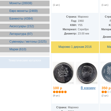
Бразилия
(55)
Монеты (28938)
(1 шт.)
(1 шт.)
Брит. Антарктические
территории
(36)
Евро монеты (2469)
Брит. Виргинские острова
(47)
Страна:
Марокко
Стра
Брит. Восточная Африка
(25)
Банкноты (4384)
Год:
1960
Брит. Западная Африка
(25)
KM#:
Y55
K
Аксессуары (152)
Брит. Ост-Индийская компания
Материал:
Серебро
Матери
(11)
Диаметр:
23.00 мм
Литература (97)
Брит. территория в Индийском
Диаме
океане
(24)
Сувениры / жетоны (1025)
Бруней
(4)
Бурунди
(2)
Марокко 1 дирхам 2016
Ма
Марки (610)
Бутан
(10)
Вануату
(5)
Ватикан
(85)
Тематические каталоги
Великобритания
(308)
Венгрия
(178)
Венесуэла
(16)
Восточно-Карибские
Территории
(13)
Вьетнам
(12)
100 р
В корзину
350 р
Габон
(2)
Гаити
(9)
(9 шт.)
(2 шт.)
Гайана
(8)
Гамбия
(11)
Гана
(21)
Страна:
Марокко