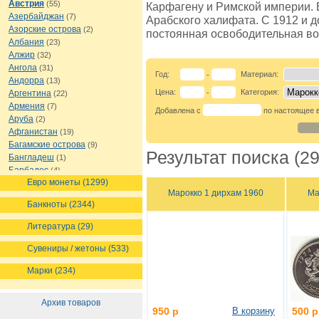
Австрия
(55)
Карфагену и Римской империи. В
Азербайджан
(7)
Арабского халифата. С 1912 и д
Азорские острова
(2)
постоянная освободительная во
Албания
(23)
Алжир
(32)
Ангола
(31)
Год:
Материал:
-
Андорра
(13)
Цена:
Категория:
Аргентина
-
(22)
Армения
(7)
Добавлена с
по настоящее 
Аруба
(2)
Афганистан
(19)
Багамские острова
(9)
Результат поиска (29
Бангладеш
(1)
Барбадос
(4)
Евро монеты (1299)
Бахрейн
(1)
Марокко 1 дирхам 1960
Ма
Беларусь
(18)
Банкноты (2344)
Белиз
(16)
Бельгия
(69)
Литература (29)
Бельгийское Конго
(4)
Бенин
(4)
Сувениры / жетоны (533)
Бермуды
(1)
Марки (234)
Болгария
(43)
Боливия
(14)
Босния и Герцеговина
(10)
Архив товаров
950 р
В корзину
500 р
Ботсвана
(4)