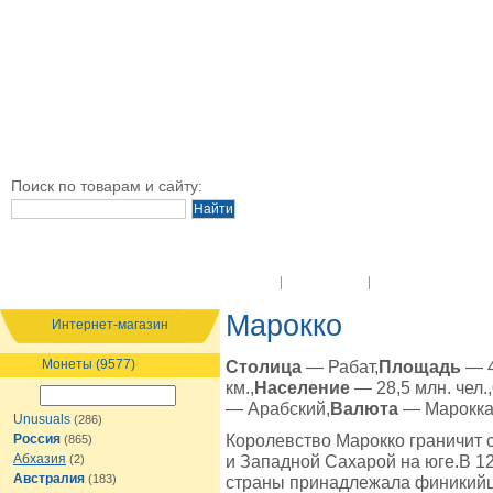
Поиск по товарам и сайту:
O Компании
Новости
Оплата и достав
Марокко
Интернет-магазин
Монеты (9577)
Столица
— Рабат,
Площадь
— 4
км.,
Население
— 28,5 млн. чел.,
— Арабский,
Валюта
— Марокка
Unusuals
(286)
Королевство Марокко граничит 
Россия
(865)
Абхазия
и Западной Сахарой на юге.В 12
(2)
Австралия
(183)
страны принадлежала финикийц