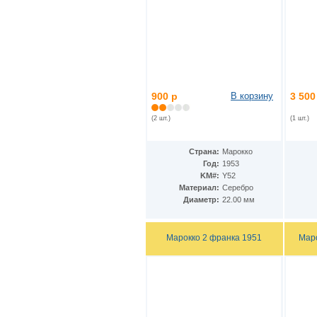
КНДР
(34)
Коста-Рика
(24)
Куба
(40)
Кувейт
(3)
Кюрасао
(4)
Лаос
(9)
Латвия
(19)
Лесото
(5)
900 р
В корзину
3 500
Либерия
(113)
Ливан
(2 шт.)
(1 шт.)
(18)
Ливия
(15)
Литва
(24)
Страна:
Марокко
Люксембург
(17)
Год:
1953
Маврикий
(22)
KM#:
Y52
Мавритания
(8)
Материал:
Серебро
Мадагаскар
(21)
Диаметр:
22.00 мм
Макао
(13)
Македония
(3)
Малави
(25)
Марокко 2 франка 1951
Маро
Малайзия
(67)
Мали
(3)
Мальдивы
(25)
Мальта
(12)
Марокко
(29)
Маршалловы острова
(4)