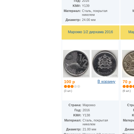
Гватемала
Год:
2016
(16)
KM#:
Y139
Гвинея
(8)
Материал:
Cталь, покрытая
Гвинея-Бисау
(7)
никелем
Германия
(192)
Диаметр:
24.00 мм
Гернси
(102)
Гибралтар
(172)
Марокко 1/2 дирхама 2016
Ма
Гондурас
(2)
Гонконг
(16)
Гренландия
(2)
Греция
(46)
Грузия
(9)
Дания
(59)
Дания - Фарерские острова
(2)
Джерси
(67)
Джибути
(8)
100 р
В корзину
70 р
Доминиканская Респ.
(17)
Египет
(130)
(3 шт.)
(6 шт.)
Замбия
(16)
Западноафриканские штаты
(5)
Западная Сахара
(4)
Страна:
Марокко
Стр
Зимбабве
(3)
Год:
2016
Израиль
(103)
KM#:
Y138
K
Индия
(187)
Материал:
Cталь, покрытая
Матер
никелем
Индонезия
(15)
Диаметр:
21.00 мм
Диам
Иордания
(26)