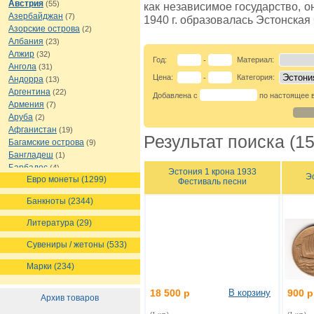
Австрия
(55)
как независимое государство, о
Азербайджан
(7)
1940 г. образовалась Эстонская
Азорские острова
(2)
Албания
(23)
Алжир
(32)
Год:
Материал:
-
Ангола
(31)
Цена:
Категория:
-
Андорра
(13)
Аргентина
(22)
Добавлена с
по настоящее 
Армения
(7)
Аруба
(2)
Афганистан
(19)
Результат поиска (15
Багамские острова
(9)
Бангладеш
(1)
Барбадос
(4)
Эстония 1 крона 1933
Э
Евро монеты (1299)
Бахрейн
(1)
Фестиваль песни
Беларусь
(18)
Банкноты (2344)
Белиз
(16)
Бельгия
(69)
Литература (29)
Бельгийское Конго
(4)
Бенин
(4)
Сувениры / жетоны (533)
Бермуды
(1)
Марки (234)
Болгария
(43)
Боливия
(14)
18 500 р
В корзину
900 р
Босния и Герцеговина
(10)
Архив товаров
Ботсвана
(4)