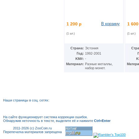
КНДР
(34)
Коста-Рика
(24)
Куба
(40)
Кувейт
(3)
1 200 р
В корзину
1 600
Кюрасао
(4)
Лаос
(9)
(1 шт.)
(1 шт.)
Латвия
(19)
Лесото
(5)
Либерия
(113)
Страна:
Эстония
Стра
Ливан
(18)
Год:
1992-2001
Ливия
(15)
KM#:
-
K
Литва
(24)
Материал:
Разные металлы,
Матери
набор монет.
Люксембург
(17)
Маврикий
(22)
Мавритания
(8)
Мадагаскар
(21)
Макао
(13)
Македония
(3)
Наши страницы в соц. сетях:
Малави
(25)
Малайзия
(67)
Мали
(3)
На сайте функционирует система коррекции
ошибок.
Мальдивы
(25)
Обнаружив неточность в тексте, выделите её и нажмите
Ctrl+Enter
Мальта
(12)
2011-2026 (c) ZooCoin.ru
Марокко
(29)
Перепечатка материалов запрещена
Маршалловы острова
(4)