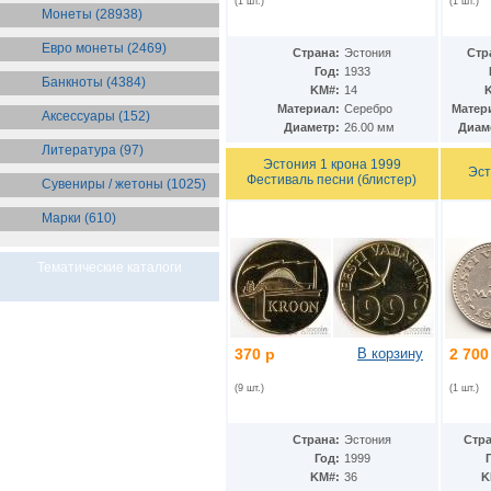
(1 шт.)
(1 шт.)
Бразилия
(55)
Монеты (28938)
Брит. Антарктические
территории
(36)
Евро монеты (2469)
Страна:
Эстония
Стр
Брит. Виргинские острова
(47)
Год:
1933
Брит. Восточная Африка
(25)
Банкноты (4384)
KM#:
14
Брит. Западная Африка
(25)
Материал:
Серебро
Матер
Аксессуары (152)
Брит. Ост-Индийская компания
Диаметр:
26.00 мм
Диам
(11)
Литература (97)
Брит. территория в Индийском
Эстония 1 крона 1999
океане
(24)
Эст
Фестиваль песни (блистер)
Сувениры / жетоны (1025)
Бруней
(4)
Бурунди
(2)
Марки (610)
Бутан
(10)
Вануату
(5)
Ватикан
(85)
Тематические каталоги
Великобритания
(308)
Венгрия
(178)
Венесуэла
(16)
Восточно-Карибские
370 р
В корзину
2 700
Территории
(13)
Вьетнам
(12)
(9 шт.)
(1 шт.)
Габон
(2)
Гаити
(9)
Гайана
(8)
Страна:
Эстония
Стра
Гамбия
(11)
Год:
1999
Гана
(21)
KM#:
36
K