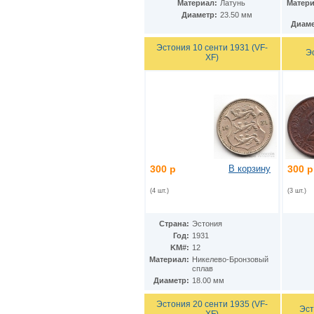
Гватемала
(16)
Материал:
Латунь
Матери
Гвинея
(8)
Диаметр:
23.50 мм
Диаме
Гвинея-Бисау
(7)
Германия
(192)
Эстония 10 сенти 1931 (VF-
Э
Гернси
(102)
XF)
Гибралтар
(172)
Гондурас
(2)
Гонконг
(16)
Гренландия
(2)
Греция
(46)
Грузия
(9)
Дания
(59)
Дания - Фарерские острова
(2)
Джерси
(67)
300 р
В корзину
300 р
Джибути
(8)
Доминиканская Респ.
(17)
(4 шт.)
(3 шт.)
Египет
(130)
Замбия
(16)
Страна:
Эстония
Западноафриканские штаты
(5)
Год:
1931
Западная Сахара
(4)
KM#:
12
Зимбабве
(3)
Материал:
Никелево-Бронзовый
Израиль
(103)
сплав
Индия
(187)
Диаметр:
18.00 мм
Индонезия
(15)
Эстония 20 сенти 1935 (VF-
Иордания
(26)
Эст
XF)