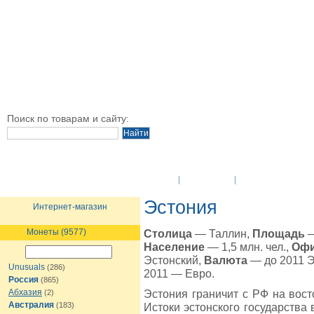
Поиск по товарам и сайту:
O Компании
Новости
Оплата и достав
Эстония
Интернет-магазин
Монеты (9577)
Столица
— Таллин,
Площадь
—
Население
— 1,5 млн. чел.,
Офи
Эстонский,
Валюта
— до 2011 Э
Unusuals
(286)
2011 — Евро.
Россия
(865)
Абхазия
Эстония граничит с РФ на вост
(2)
Австралия
(183)
Истоки эстонского государства в