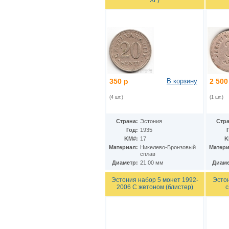
Ирак
(27)
Иран
(41)
Ирландия
(37)
Исландия
(9)
Испания
(78)
Италия
(58)
Йемен
(13)
Кабо-Верде
(17)
Казахстан
(139)
350 р
В корзину
2 500
Камбоджа
(3)
Камерун
(15)
(4 шт.)
(1 шт.)
Канада
(153)
Катар
(4)
Страна:
Эстония
Стра
Кения
(20)
Год:
1935
Кипр
(24)
KM#:
17
K
Киргизия
(12)
Материал:
Никелево-Бронзовый
Матери
Кирибати
(1)
сплав
Китай
(98)
Диаметр:
21.00 мм
Диаме
Кокосовые острова
(2)
ДР Конго
(21)
Эстония набор 5 монет 1992-
Эстон
Республика Конго
2006 С жетоном (блистер)
с
(12)
Колумбия
(38)
Коморские острова
(6)
Корея
(4)
Республика Корея
(16)