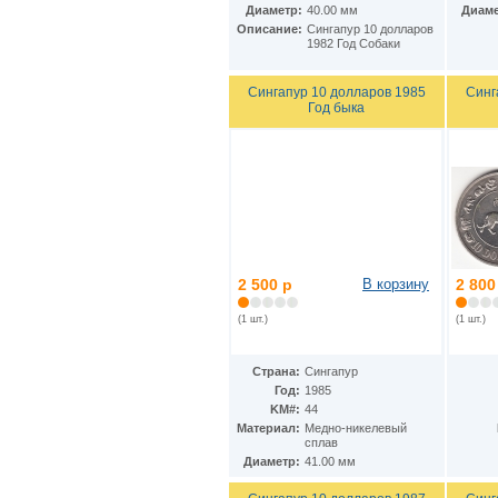
Ирак
(27)
Диаметр:
40.00 мм
Диаме
Иран
(41)
Описание:
Сингапур 10 долларов
1982 Год Собаки
Ирландия
(37)
Исландия
(9)
Испания
(78)
Сингапур 10 долларов 1985
Синг
Италия
(59)
Год быка
Йемен
(13)
Кабо-Верде
(17)
Казахстан
(139)
Камбоджа
(3)
Камерун
(15)
Канада
(153)
Катар
(4)
Кения
(20)
2 500 р
В корзину
2 800
Кипр
(24)
Киргизия
(12)
(1 шт.)
(1 шт.)
Кирибати
(1)
Китай
(98)
Кокосовые острова
(2)
Страна:
Сингапур
ДР Конго
(21)
Год:
1985
Республика Конго
(12)
KM#:
44
Колумбия
(38)
Материал:
Медно-никелевый
сплав
Коморские острова
(6)
Диаметр:
41.00 мм
Корея
(4)
Республика Корея
(16)