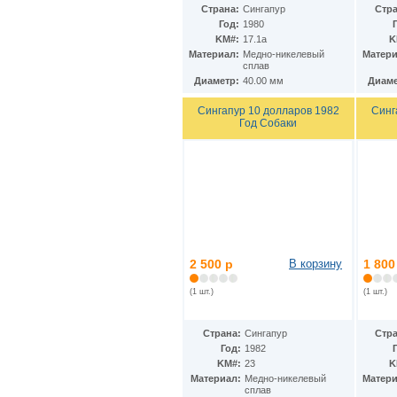
Гватемала
(16)
Страна:
Сингапур
Стра
Гвинея
(8)
Год:
1980
Гвинея-Бисау
(7)
KM#:
17.1а
K
Германия
(192)
Материал:
Медно-никелевый
Матери
Гернси
сплав
(102)
Диаметр:
40.00 мм
Диаме
Гибралтар
(172)
Гондурас
(2)
Сингапур 10 долларов 1982
Синг
Гонконг
(16)
Год Собаки
Гренландия
(2)
Греция
(46)
Грузия
(9)
Дания
(59)
Дания - Фарерские острова
(2)
Джерси
(67)
Джибути
(8)
Доминиканская Респ.
(17)
Египет
(130)
2 500 р
В корзину
1 800
Замбия
(16)
Западноафриканские штаты
(5)
(1 шт.)
(1 шт.)
Западная Сахара
(4)
Зимбабве
(3)
Страна:
Сингапур
Стра
Израиль
(103)
Год:
1982
Индия
(187)
KM#:
23
K
Индонезия
(15)
Материал:
Медно-никелевый
Матери
Иордания
(26)
сплав