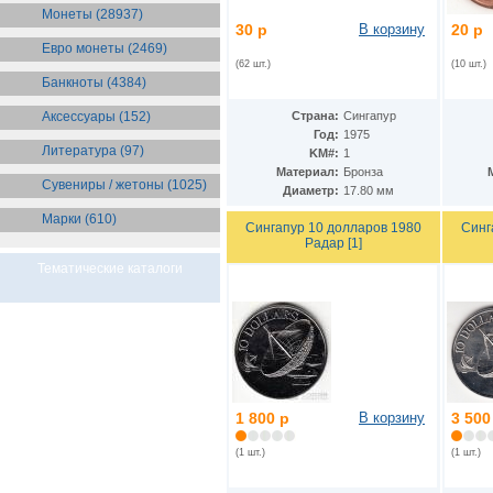
Бразилия
(55)
Монеты (28937)
Брит. Антарктические
30 р
В корзину
20 р
территории
(36)
Евро монеты (2469)
Брит. Виргинские острова
(47)
(62 шт.)
(10 шт.)
Брит. Восточная Африка
(25)
Банкноты (4384)
Брит. Западная Африка
(25)
Аксессуары (152)
Страна:
Сингапур
Брит. Ост-Индийская компания
(11)
Год:
1975
Литература (97)
Брит. территория в Индийском
KM#:
1
океане
(24)
Материал:
Бронза
Сувениры / жетоны (1025)
Бруней
(4)
Диаметр:
17.80 мм
Бурунди
(2)
Марки (610)
Бутан
(10)
Сингапур 10 долларов 1980
Синг
Радар [1]
Вануату
(5)
Ватикан
(85)
Тематические каталоги
Великобритания
(308)
Венгрия
(179)
Венесуэла
(16)
Восточно-Карибские
Территории
(13)
Вьетнам
(12)
Габон
(2)
Гаити
1 800 р
В корзину
3 500
(9)
Гайана
(8)
(1 шт.)
(1 шт.)
Гамбия
(11)
Гана
(21)