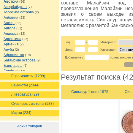
Австрия
(56)
составе Малайзии под пр
Азербайджан
(7)
провозглашения Малайзии нез
Азорские острова
(2)
заявил о своем выходе из
Албания
(23)
независимость Сингапур получ
Алжир
(32)
мегаполис с развитой банковско
Ангола
(31)
Андорра
(13)
Аргентина
(22)
Год:
Материал:
-
Армения
(7)
Аруба
(2)
Цена:
Категория:
-
Афганистан
(19)
Добавлена с
по настоящее 
Багамские острова
(9)
Бангладеш
(1)
Барбадос
(4)
Результат поиска (42
Евро монеты (1299)
Бахрейн
(1)
Беларусь
(18)
Банкноты (2344)
Белиз
(16)
Сингапур 1 цент 1975
Синг
Бельгия
(69)
Литература (29)
Бельгийское Конго
(4)
Бенин
(4)
Сувениры / жетоны (533)
Бермуды
(1)
Марки (234)
Болгария
(43)
Боливия
(14)
Босния и Герцеговина
(10)
Архив товаров
Ботсвана
(4)