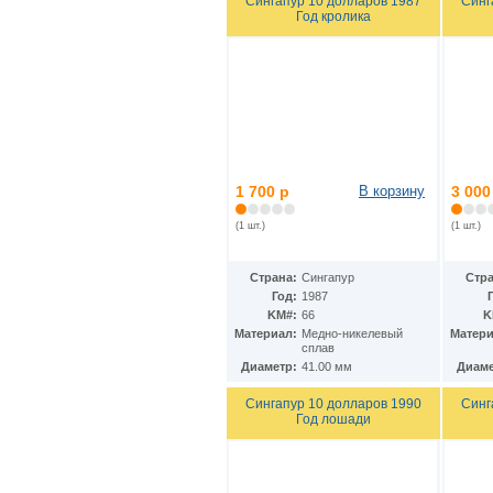
Сингапур 10 долларов 1987
Синг
КНДР
(35)
Год кролика
Коста-Рика
(24)
Куба
(40)
Кувейт
(3)
Кюрасао
(4)
Лаос
(9)
Латвия
(19)
Лесото
(5)
Либерия
(113)
Ливан
(18)
1 700 р
В корзину
3 000
Ливия
(15)
Литва
(24)
(1 шт.)
(1 шт.)
Люксембург
(17)
Маврикий
(22)
Страна:
Сингапур
Стра
Мавритания
(8)
Год:
1987
Мадагаскар
(21)
KM#:
66
K
Макао
(13)
Материал:
Медно-никелевый
Матери
Македония
(3)
сплав
Малави
(25)
Диаметр:
41.00 мм
Диаме
Малайзия
(67)
Сингапур 10 долларов 1990
Синг
Мали
(3)
Год лошади
Мальдивы
(25)
Мальта
(12)
Марокко
(29)
Маршалловы острова
(4)