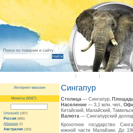
Поиск по товарам и сайту:
O Компании
Новости
Оплата и достав
Сингапур
Интернет-магазин
Монеты (9587)
Столица
— Сингапур,
Площад
Население
— 3,1 млн. чел.,
Офи
Китайский, Малайский, Тамильск
Unusuals
(287)
Валюта
— Сингапурский долла
Россия
(865)
Абхазия
Крохотное государство Синг
(2)
Австралия
(183)
южной части Малайзии. До 19