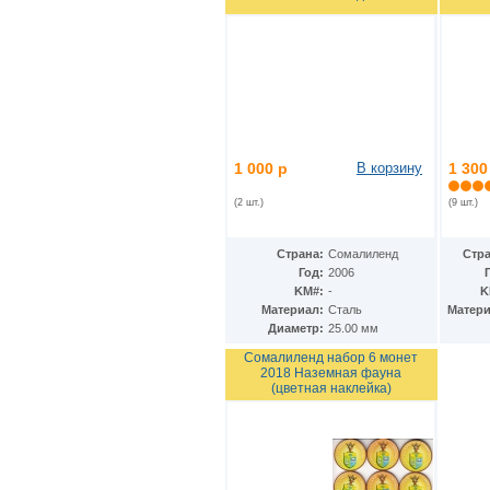
Гватемала
(16)
Гвинея
(8)
Гвинея-Бисау
(7)
Германия
(192)
Гернси
(102)
Гибралтар
(172)
Гондурас
(2)
Гонконг
(16)
Гренландия
(2)
1 000 р
В корзину
1 300
Греция
(46)
Грузия
(9)
(2 шт.)
(9 шт.)
Дания
(59)
Дания - Фарерские острова
(2)
Страна:
Сомалиленд
Стра
Джерси
(67)
Год:
2006
Джибути
(8)
KM#:
-
K
Доминиканская Респ.
(17)
Материал:
Сталь
Матери
Египет
(130)
Диаметр:
25.00 мм
Замбия
(16)
Западноафриканские штаты
Сомалиленд набор 6 монет
(5)
2018 Наземная фауна
Западная Сахара
(4)
(цветная наклейка)
Зимбабве
(3)
Израиль
(103)
Индия
(187)
Индонезия
(15)
Иордания
(26)