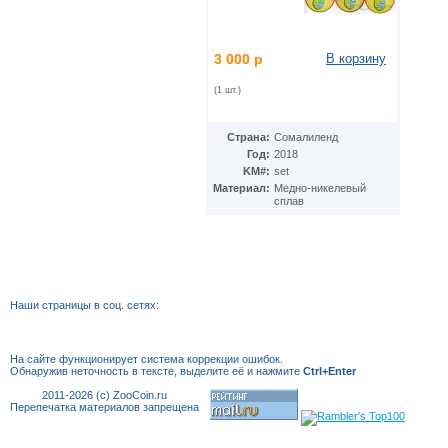
Ирак
(27)
Иран
(41)
Ирландия
(37)
3 000 р
В корзину
Исландия
(9)
Испания
(78)
(1 шт.)
Италия
(58)
Йемен
(13)
Кабо-Верде
(17)
Страна:
Сомалиленд
Казахстан
(139)
Год:
2018
Камбоджа
(3)
KM#:
set
Камерун
(15)
Материал:
Медно-никелевый
сплав
Канада
(153)
Катар
(4)
Кения
(20)
Кипр
(24)
Киргизия
(12)
Кирибати
(1)
Наши страницы в соц. сетях:
Китай
(98)
Кокосовые острова
(2)
ДР Конго
(21)
На сайте функционирует система коррекции
ошибок.
Республика Конго
(12)
Обнаружив неточность в тексте, выделите её и нажмите
Ctrl+Enter
Колумбия
(38)
2011-2026 (c) ZooCoin.ru
Коморские острова
(6)
Перепечатка материалов запрещена
Корея
(4)
Республика Корея
(16)