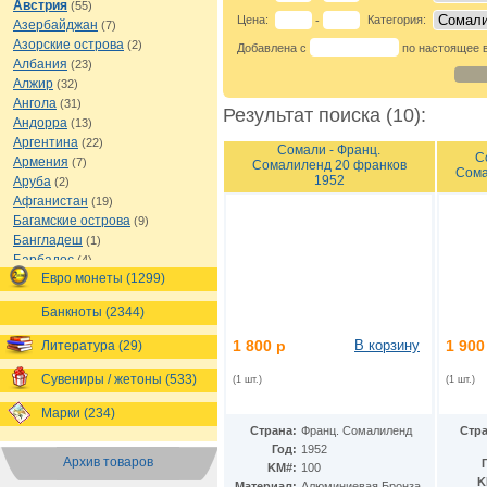
Австрия
(55)
Цена:
Категория:
-
Азербайджан
(7)
Азорские острова
(2)
Добавлена с
по настоящее 
Албания
(23)
Алжир
(32)
Ангола
(31)
Результат поиска (10):
Андорра
(13)
Аргентина
(22)
Сомали - Франц.
С
Армения
(7)
Сомалиленд 20 франков
Сома
1952
Аруба
(2)
Афганистан
(19)
Багамские острова
(9)
Бангладеш
(1)
Барбадос
(4)
Евро монеты (1299)
Бахрейн
(1)
Беларусь
(18)
Банкноты (2344)
Белиз
(16)
Бельгия
(69)
1 800 р
В корзину
1 900
Литература (29)
Бельгийское Конго
(4)
Бенин
(4)
Сувениры / жетоны (533)
(1 шт.)
(1 шт.)
Бермуды
(1)
Марки (234)
Болгария
(43)
Страна:
Франц. Сомалиленд
Стра
Боливия
(14)
Год:
1952
Босния и Герцеговина
(10)
Архив товаров
KM#:
100
Ботсвана
(4)
K
Материал:
Алюминиевая Бронза