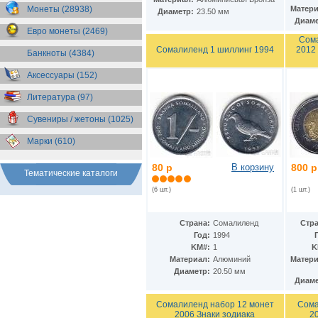
Бразилия
(55)
Монеты (28938)
Матери
Диаметр:
23.50 мм
Брит. Антарктические
Диаме
территории
(36)
Евро монеты (2469)
Брит. Виргинские острова
(47)
Сом
Сомалиленд 1 шиллинг 1994
2012
Брит. Восточная Африка
(25)
Банкноты (4384)
Брит. Западная Африка
(25)
Аксессуары (152)
Брит. Ост-Индийская компания
(11)
Литература (97)
Брит. территория в Индийском
океане
(24)
Сувениры / жетоны (1025)
Бруней
(4)
Бурунди
(2)
Марки (610)
Бутан
(10)
Вануату
(5)
80 р
В корзину
800 р
Ватикан
(85)
Тематические каталоги
Великобритания
(308)
(6 шт.)
(1 шт.)
Венгрия
(178)
Венесуэла
(16)
Восточно-Карибские
Страна:
Сомалиленд
Стра
Территории
(13)
Год:
1994
Вьетнам
(12)
KM#:
1
K
Габон
(2)
Материал:
Алюминий
Матери
Гаити
(9)
Диаметр:
20.50 мм
Диаме
Гайана
(8)
Гамбия
(11)
Сомалиленд набор 12 монет
Сома
Гана
(21)
2006 Знаки зодиака
2