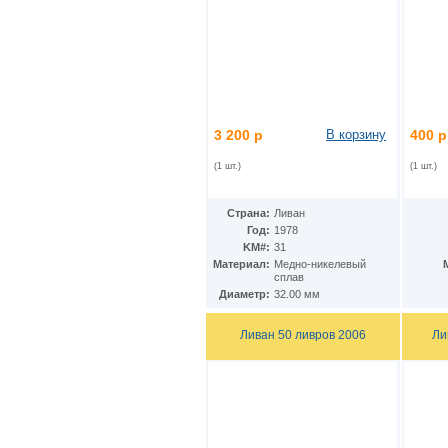
КНДР
(34)
Коста-Рика
(24)
Куба
(40)
Кувейт
(3)
Кюрасао
(4)
Лаос
(9)
Латвия
(19)
Лесото
(5)
3 200 р
В корзину
400 р
Либерия
(113)
(1 шт.)
(1 шт.)
Ливан
(18)
Ливия
(15)
Литва
(24)
Страна:
Ливан
Люксембург
(17)
Год:
1978
Маврикий
(22)
KM#:
31
Мавритания
(8)
Материал:
Медно-никелевый
Мадагаскар
(21)
сплав
Макао
Диаметр:
32.00 мм
(13)
Македония
(3)
Малави
(25)
Ливан 50 ливров 2006
Ли
Малайзия
(67)
Мали
(3)
Мальдивы
(25)
Мальта
(12)
Марокко
(29)
Маршалловы острова
(4)