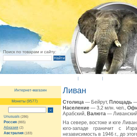
Поиск по товарам и сайту:
O Компании
Новости
Оплата и достав
Ливан
Интернет-магазин
Монеты (9577)
Столица
— Бейрут,
Площадь
— 
Население
— 3,2 млн. чел.,
Офи
Арабский,
Валюта
— Ливанский 
Unusuals
(286)
На севере, востоке и юге Ливан
Россия
(865)
Абхазия
юго-западе граничит с Изр
(2)
Австралия
(183)
независимость в 1946 г., до это