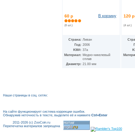
Мексика
(72)
Мозамбик
(33)
Молдавия
(10)
60 р
В корзину
120 р
Монако
(10)
Монголия
(15)
(6 шт.)
(4 шт.)
Мьянма
(3)
Намибия
(7)
Страна:
Ливан
Стра
Науру
(3)
Год:
2006
Немецкая Восточная Африка
(4)
KM#:
37а
K
Непал
(67)
Материал:
Медно-никелевый
Матери
Нигер
(2)
сплав
Нигерия
(11)
Диаметр:
21.00 мм
Нидерландские Антиллы
(18)
Нидерланды
(61)
Никарагуа
(13)
Ниуэ
(19)
Новая Гвинея
(2)
Новая Зеландия
(28)
Наши страницы в соц. сетях:
Новая Каледония
(11)
Норвегия
(45)
Остров Вознесения
(8)
На сайте функционирует система коррекции
ошибок.
Обнаружив неточность в тексте, выделите её и нажмите
Ctrl+Enter
Остров Мэн
(166)
Остров Святой Елены
(9)
2011-2026 (c) ZooCoin.ru
Перепечатка материалов запрещена
Острова Кука
(100)
Острова Питкэрн
(3)