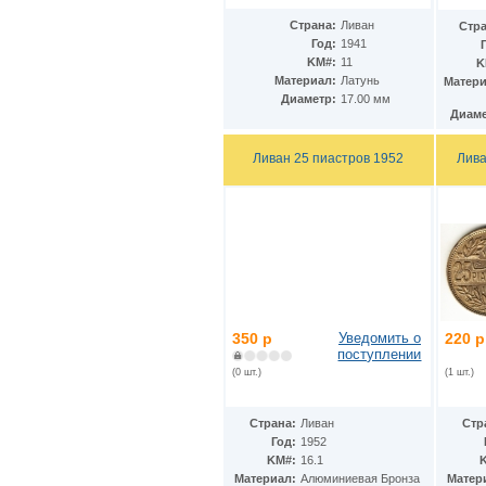
Гватемала
(16)
Гвинея
(8)
Страна:
Ливан
Стра
Гвинея-Бисау
(7)
Год:
1941
Германия
(192)
KM#:
11
K
Гернси
Материал:
Латунь
(102)
Матери
Диаметр:
17.00 мм
Гибралтар
(172)
Диаме
Гондурас
(2)
Гонконг
(16)
Ливан 25 пиастров 1952
Лива
Гренландия
(2)
Греция
(46)
Грузия
(9)
Дания
(59)
Дания - Фарерские острова
(2)
Джерси
(67)
Джибути
(8)
Доминиканская Респ.
(17)
Египет
(130)
Замбия
(16)
350 р
Уведомить о
220 р
поступлении
Западноафриканские штаты
(5)
Западная Сахара
(0 шт.)
(1 шт.)
(4)
Зимбабве
(3)
Израиль
(103)
Страна:
Ливан
Стр
Индия
(187)
Год:
1952
Индонезия
(15)
KM#:
16.1
Иордания
(26)
Материал:
Алюминиевая Бронза
Матер