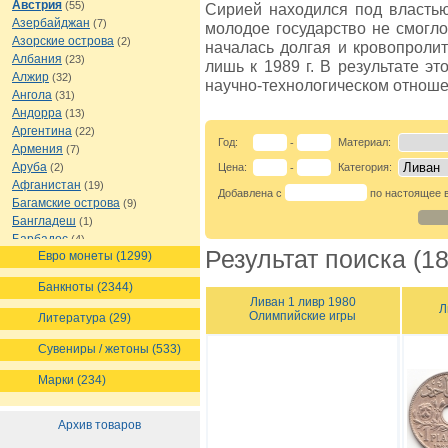
Австрия
(55)
Сирией находился под властью
Азербайджан
(7)
молодое государство не смогло 
Азорские острова
(2)
началась долгая и кровопролит
Албания
(23)
лишь к 1989 г. В результате эт
Алжир
(32)
научно-технологическом отноше
Ангола
(31)
Андорра
(13)
Аргентина
(22)
Год:
Материал:
-
Армения
(7)
Аруба
(2)
Цена:
Категория:
-
Афганистан
(19)
Добавлена с
по настоящее 
Багамские острова
(9)
Бангладеш
(1)
Барбадос
(4)
Результат поиска (18
Евро монеты (1299)
Бахрейн
(1)
Беларусь
(18)
Банкноты (2344)
Белиз
(16)
Ливан 1 ливр 1980
Л
Бельгия
(69)
Олимпийские игры
Литература (29)
Бельгийское Конго
(4)
Бенин
(4)
Сувениры / жетоны (533)
Бермуды
(1)
Марки (234)
Болгария
(43)
Боливия
(14)
Босния и Герцеговина
(10)
Архив товаров
Ботсвана
(4)