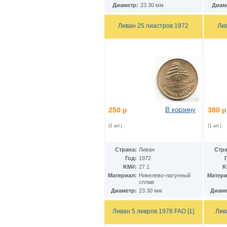
Ирак
(27)
Диаметр:
23.30 мм
Диам
Иран
(41)
Ирландия
(37)
Ливан 25 пиастров 1972
Ли
Исландия
(9)
Испания
(78)
Италия
(58)
Йемен
(13)
Кабо-Верде
(17)
Казахстан
(139)
Камбоджа
(3)
Камерун
(15)
Канада
(153)
250 р
В корзину
380 р
Катар
(4)
Кения
(20)
(1 шт.)
(1 шт.)
Кипр
(24)
Киргизия
(12)
Кирибати
(1)
Страна:
Ливан
Стра
Китай
(98)
Год:
1972
Кокосовые острова
(2)
KM#:
27.1
K
ДР Конго
Материал:
Никелево-латунный
Матери
(21)
сплав
Республика Конго
(12)
Диаметр:
23.30 мм
Диаме
Колумбия
(38)
Коморские острова
(6)
Ливан 5 ливров 1978 FAO [1]
Лив
Корея
(4)
Республика Корея
(16)