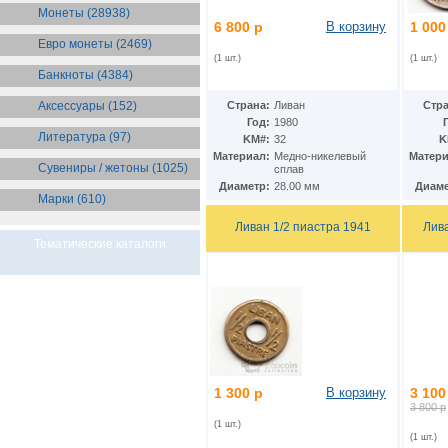
Бразилия
(55)
Монеты (28938)
Брит. Антарктические
6 800 р
В корзину
1 000
территории
(36)
Евро монеты (2469)
Брит. Виргинские острова
(47)
(1 шт.)
(1 шт.)
Брит. Восточная Африка
(25)
Банкноты (4384)
Брит. Западная Африка
(25)
Аксессуары (152)
Страна:
Ливан
Стра
Брит. Ост-Индийская компания
(11)
Год:
1980
Литература (97)
Брит. территория в Индийском
KM#:
32
K
океане
(24)
Материал:
Медно-никелевый
Матери
Сувениры / жетоны (1025)
Бруней
(4)
сплав
Бурунди
Диаметр:
28.00 мм
Диаме
(2)
Марки (610)
Бутан
(10)
Вануату
(5)
Ливан 1/2 пиастра 1941
Лив
Ватикан
(85)
Тематические каталоги
Великобритания
(308)
Венгрия
(178)
Венесуэла
(16)
Восточно-Карибские
Территории
(13)
Вьетнам
(12)
Габон
(2)
Гаити
(9)
1 300 р
В корзину
3 100
Гайана
(8)
3 800 р
Гамбия
(11)
(1 шт.)
Гана
(21)
(1 шт.)