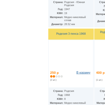
КНДР
(34)
Страна:
Родезия - Южная
Стра
Родезия
Коста-Рика
(24)
Год:
1947
Куба
(40)
K
KM#:
19
Кувейт
Матери
(3)
Материал:
Медно-никелевый
Кюрасао
(4)
сплав
Диаме
Лаос
(9)
Диаметр:
28.52 мм
Латвия
(19)
Лесото
(5)
Род
Родезия 3 пенса 1968
Либерия
(113)
Ливан
(18)
Ливия
(15)
Литва
(24)
Люксембург
(17)
Маврикий
(22)
Мавритания
(8)
Мадагаскар
(21)
Макао
(13)
250 р
В корзину
400 р
Македония
(3)
Малави
(25)
(2 шт.)
(1 шт.)
Малайзия
(67)
Мали
(3)
Мальдивы
(25)
Страна:
Родезия
Стр
Мальта
(12)
Год:
1968
Марокко
(29)
KM#:
8
Маршалловы острова
(4)
Материал:
Медно-никелевый
Матер