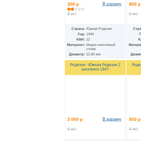
Ирак
(27)
300 р
В корзину
800 р
Иран
(41)
Ирландия
(37)
(2 шт.)
(1 шт.)
Исландия
(9)
Испания
(78)
Страна:
Южная Родезия
Стра
Италия
(58)
Год:
1949
Йемен
(13)
KM#:
22
K
Кабо-Верде
(17)
Материал:
Медно-никелевый
Матери
Казахстан
(139)
сплав
Камбоджа
(3)
Диаметр:
23.80 мм
Диаме
Камерун
(15)
Канада
(153)
Родезия - Южная Родезия 2
Роде
шиллинга 1947
Катар
(4)
Кения
(20)
Кипр
(24)
Киргизия
(12)
Кирибати
(1)
Китай
(98)
Кокосовые острова
(2)
ДР Конго
(21)
Республика Конго
(12)
3 000 р
В корзину
950 р
Колумбия
(38)
Коморские острова
(6)
(1 шт.)
(1 шт.)
Корея
(4)
Республика Корея
(16)