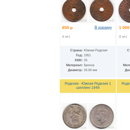
Гватемала
(16)
Гвинея
(8)
Гвинея-Бисау
(7)
Германия
(192)
Гернси
(102)
Гибралтар
(172)
650 р
В корзину
1 000
Гондурас
(2)
(1 шт.)
(1 шт.)
Гонконг
(16)
Гренландия
(2)
Греция
(46)
Страна:
Южная Родезия
С
Грузия
(9)
Год:
1951
Дания
(59)
KM#:
25
Дания - Фарерские острова
(2)
Материал:
Бронза
Мат
Джерси
(67)
Диаметр:
26.00 мм
Ди
Джибути
(8)
Доминиканская Респ.
(17)
Родезия - Южная Родезия 1
Роде
Египет
(130)
шиллинг 1949
Замбия
(16)
Западноафриканские штаты
(5)
Западная Сахара
(4)
Зимбабве
(3)
Израиль
(103)
Индия
(187)
Индонезия
(15)
Иордания
(26)