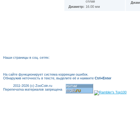
сплав
Мексика
Диам
(72)
Диаметр:
16.00 мм
Мозамбик
(33)
Молдавия
(10)
Монако
(10)
Монголия
(15)
Мьянма
(3)
Намибия
(7)
Науру
(3)
Немецкая Восточная Африка
(4)
Непал
(67)
Наши страницы в соц. сетях:
Нигер
(2)
Нигерия
(11)
Нидерландские Антиллы
(18)
На сайте функционирует система коррекции
ошибок.
Нидерланды
(61)
Обнаружив неточность в тексте, выделите её и нажмите
Ctrl+Enter
Никарагуа
(13)
2011-2026 (c) ZooCoin.ru
Ниуэ
(19)
Перепечатка материалов запрещена
Новая Гвинея
(2)
Новая Зеландия
(28)
Новая Каледония
(11)
Норвегия
(45)
Остров Вознесения
(8)
Остров Мэн
(166)
Остров Святой Елены
(9)
Острова Кука
(100)
Острова Питкэрн
(3)