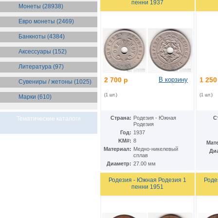
пенни 1937
Бразилия
(55)
Монеты (28938)
Брит. Антарктические
территории
(36)
Евро монеты (2469)
Брит. Виргинские острова
(47)
Брит. Восточная Африка
(25)
Банкноты (4384)
Брит. Западная Африка
(25)
Аксессуары (152)
Брит. Ост-Индийская компания
(11)
Литература (97)
Брит. территория в Индийском
океане
(24)
2 700 р
В корзину
1 250
Сувениры / жетоны (1025)
Бруней
(4)
Бурунди
(2)
(1 шт.)
(1 шт.)
Марки (610)
Бутан
(10)
Вануату
(5)
Ватикан
(85)
Страна:
Родезия - Южная
С
Тематические каталоги
Родезия
Великобритания
(308)
Год:
1937
Венгрия
(178)
KM#:
8
Мат
Венесуэла
(16)
Материал:
Медно-никелевый
Ди
Восточно-Карибские
сплав
Территории
(13)
Диаметр:
27.00 мм
Вьетнам
(12)
Габон
(2)
Родезия - Южная Родезия 1
Роде
Гаити
(9)
пенни 1951
Гайана
(8)
Гамбия
(11)
Гана
(21)