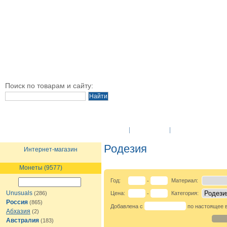
Поиск по товарам и сайту:
O Компании
Новости
Оплата и достав
Родезия
Интернет-магазин
Монеты (9577)
Год:
Материал:
-
Unusuals
(286)
Цена:
Категория:
-
Россия
(865)
Добавлена с
по настоящее 
Абхазия
(2)
Австралия
(183)