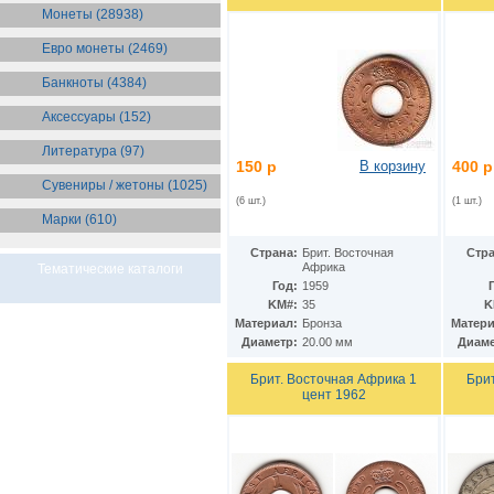
Бразилия
(55)
Монеты (28938)
Брит. Антарктические
территории
(36)
Евро монеты (2469)
Брит. Виргинские острова
(47)
Брит. Восточная Африка
(25)
Банкноты (4384)
Брит. Западная Африка
(25)
Аксессуары (152)
Брит. Ост-Индийская компания
(11)
Литература (97)
Брит. территория в Индийском
150 р
В корзину
400 р
океане
(24)
Сувениры / жетоны (1025)
Бруней
(4)
(6 шт.)
(1 шт.)
Бурунди
(2)
Марки (610)
Бутан
(10)
Вануату
(5)
Страна:
Брит. Восточная
Стра
Ватикан
(85)
Африка
Тематические каталоги
Великобритания
(308)
Год:
1959
Венгрия
KM#:
35
K
(178)
Материал:
Бронза
Матери
Венесуэла
(16)
Диаметр:
20.00 мм
Диаме
Восточно-Карибские
Территории
(13)
Вьетнам
Брит. Восточная Африка 1
Бри
(12)
цент 1962
Габон
(2)
Гаити
(9)
Гайана
(8)
Гамбия
(11)
Гана
(21)