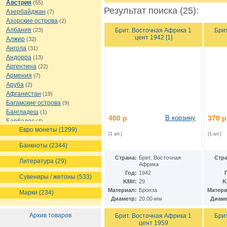
Австрия
(55)
Результат поиска (25):
Азербайджан
(7)
Азорские острова
(2)
Албания
Брит. Восточная Африка 1
Бри
(23)
цент 1942 [1]
Алжир
(32)
Ангола
(31)
Андорра
(13)
Аргентина
(22)
Армения
(7)
Аруба
(2)
Афганистан
(19)
Багамские острова
(9)
Бангладеш
(1)
400 р
В корзину
370 р
Барбадос
(4)
Евро монеты (1299)
Бахрейн
(1)
(1 шт.)
(1 шт.)
Беларусь
(18)
Банкноты (2344)
Белиз
(16)
Бельгия
(69)
Страна:
Брит. Восточная
Стра
Литература (29)
Африка
Бельгийское Конго
(4)
Год:
1942
Бенин
(4)
Сувениры / жетоны (533)
KM#:
29
K
Бермуды
(1)
Материал:
Бронза
Матери
Марки (234)
Болгария
(43)
Диаметр:
20.00 мм
Диаме
Боливия
(14)
Босния и Герцеговина
(10)
Архив товаров
Брит. Восточная Африка 1
Бри
Ботсвана
(4)
цент 1959