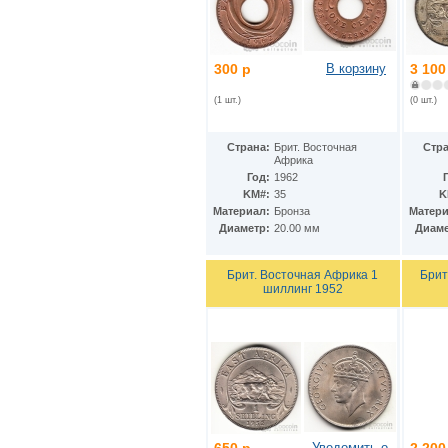
Гватемала
(16)
Гвинея
(8)
Гвинея-Бисау
(7)
Германия
(192)
300 р
В корзину
3 100
Гернси
(102)
Гибралтар
(172)
(1 шт.)
(0 шт.)
Гондурас
(2)
Гонконг
(16)
Гренландия
(2)
Страна:
Брит. Восточная
Стра
Африка
Греция
(46)
Год:
1962
Грузия
(9)
KM#:
35
K
Дания
(59)
Материал:
Бронза
Матери
Дания - Фарерские острова
(2)
Диаметр:
20.00 мм
Диаме
Джерси
(67)
Джибути
(8)
Доминиканская Респ.
(17)
Брит. Восточная Африка 1
Брит
шиллинг 1952
Египет
(130)
Замбия
(16)
Западноафриканские штаты
(5)
Западная Сахара
(4)
Зимбабве
(3)
Израиль
(103)
Индия
(187)
Индонезия
(15)
Иордания
(26)
Уведомить о