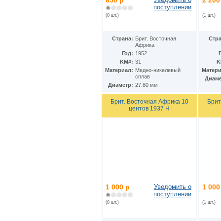
650 р
2 200
Ирак
(27)
поступлении
Иран
(41)
(0 шт.)
(1 шт.)
Ирландия
(37)
Исландия
(9)
Испания
(78)
Страна:
Брит. Восточная
Стра
Африка
Италия
(58)
Год:
1952
Йемен
(13)
KM#:
31
K
Кабо-Верде
(17)
Материал:
Медно-никелевый
Матери
Казахстан
(139)
сплав
Диаме
Камбоджа
(3)
Диаметр:
27.80 мм
Камерун
(15)
Канада
(153)
Брит. Восточная Африка 10
Брит
центов 1937 Н
Катар
(4)
Кения
(20)
Кипр
(24)
Киргизия
(12)
Кирибати
(1)
Китай
(98)
Кокосовые острова
(2)
ДР Конго
(21)
Республика Конго
(12)
1 000 р
Уведомить о
1 000
Колумбия
(38)
поступлении
Коморские острова
(6)
(0 шт.)
(1 шт.)
Корея
(4)
Республика Корея
(16)