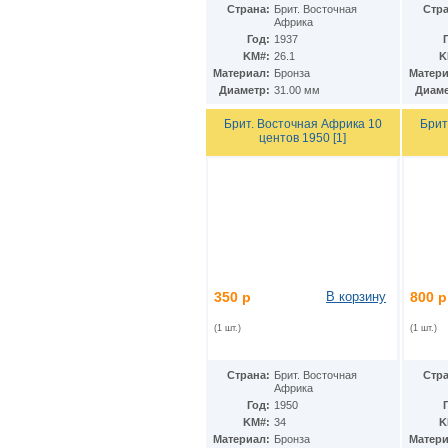
КНДР
(34)
Страна:
Брит. Восточная
Стра
Африка
Коста-Рика
(24)
Год:
1937
Куба
(40)
KM#:
26.1
K
Кувейт
(3)
Материал:
Бронза
Матери
Кюрасао
(4)
Диаметр:
31.00 мм
Диаме
Лаос
(9)
Латвия
(19)
Брит. Восточная Африка 10
Брит
Лесото
(5)
центов 1950 [1]
Либерия
(113)
Ливан
(18)
Ливия
(15)
Литва
(24)
Люксембург
(17)
Маврикий
(22)
Мавритания
(8)
Мадагаскар
(21)
Макао
(13)
350 р
В корзину
800 р
Македония
(3)
(1 шт.)
(1 шт.)
Малави
(25)
Малайзия
(67)
Мали
(3)
Страна:
Брит. Восточная
Стра
Мальдивы
(25)
Африка
Мальта
(12)
Год:
1950
Марокко
(29)
KM#:
34
K
Маршалловы острова
(4)
Материал:
Бронза
Матери