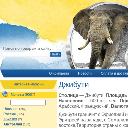
Поиск по товарам и сайту:
O Компании
Новости
Оплата и достав
Джибути
Интернет-магазин
Монеты (9587)
Столица
— Джибути,
Площад
Население
— 600 тыс. чел.,
Офи
Арабский, Французский,
Валют
Unusuals
(287)
Джибути граничит с Эфиопией на
Россия
(865)
Абхазия
Эритреей на западе, с Сомалил
(2)
Австралия
(183)
востоке.Территория страны с ко