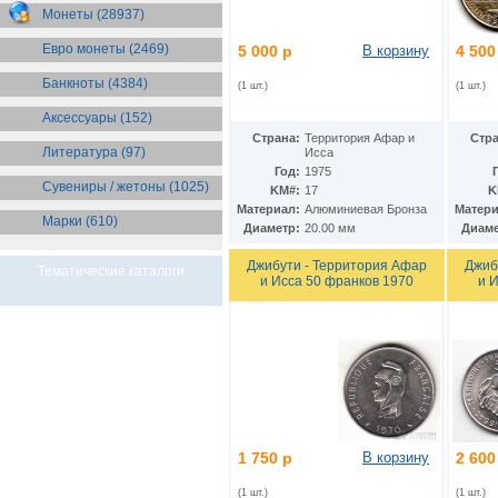
Бразилия
(55)
Монеты (28937)
Брит. Антарктические
территории
(36)
Евро монеты (2469)
5 000 р
В корзину
4 500
Брит. Виргинские острова
(47)
Брит. Восточная Африка
(25)
Банкноты (4384)
(1 шт.)
(1 шт.)
Брит. Западная Африка
(25)
Аксессуары (152)
Брит. Ост-Индийская компания
(11)
Страна:
Территория Афар и
Стра
Литература (97)
Исса
Брит. территория в Индийском
океане
(24)
Год:
1975
Сувениры / жетоны (1025)
Бруней
(4)
KM#:
17
K
Бурунди
(2)
Материал:
Алюминиевая Бронза
Матери
Марки (610)
Бутан
(10)
Диаметр:
20.00 мм
Диаме
Вануату
(5)
Джибути - Территория Афар
Джиб
Ватикан
(85)
Тематические каталоги
и Исса 50 франков 1970
и 
Великобритания
(308)
Венгрия
(179)
Венесуэла
(16)
Восточно-Карибские
Территории
(13)
Вьетнам
(12)
Габон
(2)
Гаити
(9)
Гайана
(8)
1 750 р
В корзину
2 600
Гамбия
(11)
Гана
(21)
(1 шт.)
(1 шт.)