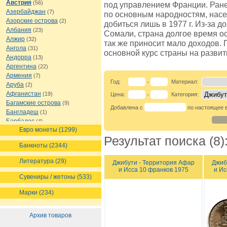
Австрия
(56)
под управлением Франции. Ране
Азербайджан
(7)
по основным народностям, насе
Азорские острова
(2)
добиться лишь в 1977 г. Из-за 
Албания
(23)
Сомали, страна долгое время о
Алжир
(32)
так же приносит мало доходов. 
Ангола
(31)
основной курс страны на развит
Андорра
(13)
Аргентина
(22)
Армения
(7)
Год:
Материал:
-
Аруба
(2)
Афганистан
(19)
Цена:
Категория:
-
Багамские острова
(9)
Добавлена с
по настоящее 
Бангладеш
(1)
Барбадос
(4)
Евро монеты (1299)
Бахрейн
(1)
Результат поиска (8)
Беларусь
(18)
Банкноты (2344)
Белиз
(16)
Бельгия
(69)
Литература (29)
Джибути - Территория Афар
Джиб
Бельгийское Конго
(4)
и Исса 10 франков 1975
и Ис
Бенин
(4)
Сувениры / жетоны (533)
Бермуды
(1)
Марки (234)
Болгария
(43)
Боливия
(14)
Босния и Герцеговина
(10)
Архив товаров
Ботсвана
(4)