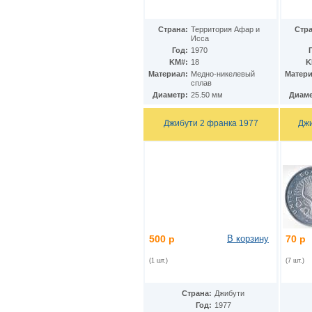
Гватемала
(16)
Гвинея
(8)
Гвинея-Бисау
(7)
Страна:
Территория Афар и
Стра
Исса
Германия
(192)
Год:
1970
Гернси
(102)
KM#:
18
K
Гибралтар
(172)
Материал:
Медно-никелевый
Матери
Гондурас
(2)
сплав
Гонконг
(16)
Диаметр:
25.50 мм
Диаме
Гренландия
(2)
Греция
(46)
Джибути 2 франка 1977
Джи
Грузия
(9)
Дания
(59)
Дания - Фарерские острова
(2)
Джерси
(67)
Джибути
(8)
Доминиканская Респ.
(17)
Египет
(130)
Замбия
(16)
Западноафриканские штаты
(5)
500 р
В корзину
70 р
Западная Сахара
(4)
Зимбабве
(3)
(1 шт.)
(7 шт.)
Израиль
(103)
Индия
(187)
Индонезия
(15)
Страна:
Джибути
Иордания
(26)
Год:
1977