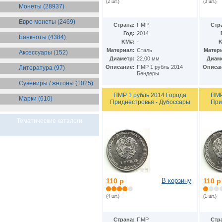
(2 шт.)
(3 шт.)
Бразилия
(55)
Монеты (28937)
Брит. Антарктические
территории
(36)
Евро монеты (2469)
Страна:
ПМР
Стр
Брит. Виргинские острова
(47)
Год:
2014
Брит. Восточная Африка
(25)
Банкноты (4384)
KM#:
-
K
Брит. Западная Африка
(25)
Материал:
Сталь
Матер
Аксессуары (152)
Брит. Ост-Индийская компания
Диаметр:
22.00 мм
Диам
(11)
Описание:
ПМР 1 рубль 2014
Описа
Литература (97)
Брит. территория в Индийском
Бендеры
океане
(24)
Сувениры / жетоны (1025)
Бруней
(4)
Бурунди
(2)
ПМР 1 рубль 2014 Города
ПМР
Марки (610)
Бутан
Приднестровья - Дубоссары
При
(10)
Вануату
(5)
Ватикан
(85)
Тематические каталоги
Великобритания
(308)
Венгрия
(179)
Венесуэла
(16)
Восточно-Карибские
Территории
(13)
Вьетнам
(12)
Габон
(2)
110 р
В корзину
110 р
Гаити
(9)
Гайана
(8)
(4 шт.)
(1 шт.)
Гамбия
(11)
Гана
(21)
Страна:
ПМР
Стр