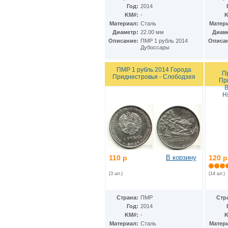
Гватемала
(16)
Год:
2014
Гвинея
(8)
KM#:
-
K
Гвинея-Бисау
(7)
Материал:
Сталь
Матер
Германия
(192)
Диаметр:
22.00 мм
Диам
Гернси
(102)
Описание:
ПМР 1 рубль 2014
Описа
Гибралтар
(172)
Дубоссары
Гондурас
(2)
Гонконг
(16)
ПМР 1 рубль 2014 Города
П
Гренландия
(2)
Приднестровья - Слободзея
Пр
Греция
(46)
В
Грузия
(9)
Н
Дания
(59)
Дания - Фарерские острова
(2)
Джерси
(67)
Джибути
(8)
Доминиканская Респ.
(17)
Египет
(130)
Замбия
110 р
В корзину
120 р
(16)
Западноафриканские штаты
(5)
(3 шт.)
(14 шт.)
Западная Сахара
(4)
Зимбабве
(3)
Израиль
(103)
Страна:
ПМР
Стр
Индия
(187)
Год:
2014
Индонезия
(15)
KM#:
-
K
Иордания
(26)
Материал:
Сталь
Матер