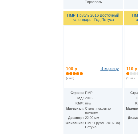
Тирасполь
Мексика
(72)
Мозамбик
(33)
Молдавия
(10)
ПМР 1 рубль 2016 Восточный
ПМ
Монако
календарь - Год Петуха
(10)
Монголия
(15)
Мьянма
(3)
Намибия
(7)
Науру
(3)
Немецкая Восточная Африка
(4)
Непал
(67)
Нигер
(2)
Нигерия
(11)
100 р
В корзину
110 р
Нидерландские Антиллы
(18)
Нидерланды
(62)
(7 шт.)
(1 шт.)
Никарагуа
(13)
Ниуэ
(19)
Новая Гвинея
(2)
Страна:
ПМР
Стра
Новая Зеландия
(28)
Год:
2016
Новая Каледония
(11)
KM#:
new
K
Норвегия
(46)
Материал:
Cталь, покрытая
Матери
никелем
Остров Вознесения
(8)
Диаметр:
22.00 мм
Диаме
Остров Мэн
(166)
Описание:
ПМР 1 рубль 2016 Год
Остров Святой Елены
(9)
Петуха
Острова Кука
(100)
Острова Питкэрн
(3)