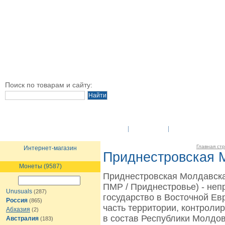
Поиск по товарам и сайту:
O Компании
Новости
Оплата и достав
Главная ст
Интернет-магазин
Приднестровская 
Монеты (9587)
Приднестровская Молдавска
ПМР / Приднестровье) - неп
Unusuals
(287)
государство в Восточной Ев
Россия
(865)
часть территории, контроли
Абхазия
(2)
в состав Республики Молдов
Австралия
(183)