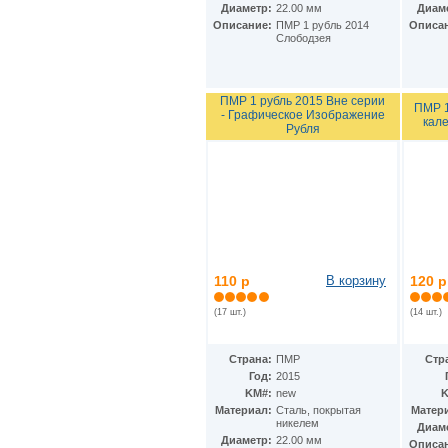
Ирак
(27)
Диаметр:
22.00 мм
Диам
Иран
(41)
Описание:
ПМР 1 рубль 2014
Описа
Слободзея
Ирландия
(37)
Исландия
(9)
Испания
(78)
Италия
(59)
ПМР 1 рубль 2015 Вне серии
ПМР 1
Йемен
(13)
- Графическое Изображение
кал
Рубля
Кабо-Верде
(17)
Казахстан
(139)
Камбоджа
(3)
Камерун
(15)
Канада
(153)
Катар
(4)
Кения
(20)
Кипр
(24)
Киргизия
(12)
110 р
В корзину
120 р
Кирибати
(1)
Китай
(98)
(17 шт.)
(14 шт.)
Кокосовые острова
(2)
ДР Конго
(21)
Страна:
ПМР
Стр
Республика Конго
(12)
Год:
2015
Колумбия
(38)
KM#:
new
K
Коморские острова
(6)
Материал:
Cталь, покрытая
Матер
Корея
(4)
никелем
Диам
Республика Корея
(16)
Диаметр:
22.00 мм
Описа