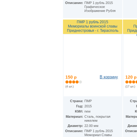
КНДР
(35)
Описание:
ПМР 1 рубль 2015
Графическое
Коста-Рика
(24)
Изображение Рубля
Куба
(40)
Кувейт
(3)
ПМР 1 рубль 2015
Кюрасао
(4)
Мемориалы воинской славы
П
Лаос
(9)
Приднестровья - г. Тирасполь
Прид
Латвия
(19)
Лесото
(5)
Либерия
(113)
Ливан
(18)
Ливия
(15)
Литва
(24)
Люксембург
(17)
Маврикий
(22)
150 р
В корзину
120 р
Мавритания
(8)
Мадагаскар
(21)
(4 шт.)
(17 шт.)
Макао
(13)
Македония
(3)
Малави
Страна:
ПМР
Стр
(25)
Год:
2015
Малайзия
(67)
KM#:
new
K
Мали
(3)
Материал:
Cталь, покрытая
Матер
Мальдивы
(25)
никелем
Мальта
(12)
Диаметр:
22.00 мм
Диам
Марокко
(29)
Описание:
ПМР 1 рубль 2015
Описа
Маршалловы острова
(4)
Мемориал Славы