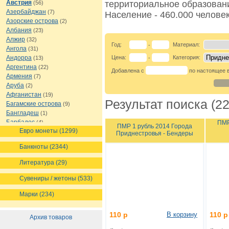
Австрия
территориальное образован
(56)
Азербайджан
(7)
Население - 460.000 человек
Азорские острова
(2)
Албания
(23)
Алжир
(32)
Год:
Материал:
-
Ангола
(31)
Андорра
Цена:
Категория:
(13)
-
Аргентина
(22)
Добавлена с
по настоящее 
Армения
(7)
Аруба
(2)
Афганистан
(19)
Результат поиска (22
Багамские острова
(9)
Бангладеш
(1)
Барбадос
(4)
ПМР
ПМР 1 рубль 2014 Города
Евро монеты (1299)
Бахрейн
(1)
Приднестровья - Бендеры
Беларусь
(18)
Банкноты (2344)
Белиз
(16)
Бельгия
(69)
Литература (29)
Бельгийское Конго
(4)
Бенин
(4)
Сувениры / жетоны (533)
Бермуды
(1)
Марки (234)
Болгария
(43)
Боливия
(14)
Босния и Герцеговина
110 р
В корзину
110 р
(10)
Архив товаров
Ботсвана
(4)