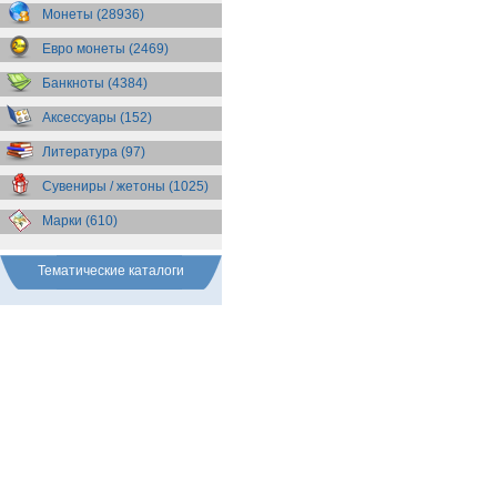
Бразилия
(55)
Монеты (28936)
Брит. Антарктические
территории
(36)
Евро монеты (2469)
Брит. Виргинские острова
(47)
Брит. Восточная Африка
(25)
Банкноты (4384)
Брит. Западная Африка
(25)
Аксессуары (152)
Брит. Ост-Индийская компания
(11)
Литература (97)
Брит. территория в Индийском
океане
(24)
Сувениры / жетоны (1025)
Бруней
(4)
Бурунди
(2)
Марки (610)
Бутан
(10)
Вануату
(5)
Ватикан
(85)
Тематические каталоги
Великобритания
(308)
Венгрия
(179)
Венесуэла
(16)
Восточно-Карибские
Территории
(13)
Вьетнам
(12)
Габон
(2)
Гаити
(9)
Гайана
(8)
Гамбия
(11)
Гана
(21)