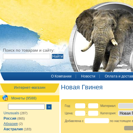
Поиск по товарам и сайту:
O Компании
Новости
Оплата и достав
Новая Гвинея
Интернет-магазин
Монеты (9588)
Год:
Материал:
-
Unusuals
(287)
Цена:
Категория:
-
Россия
(865)
Добавлена с
по настоящее 
Абхазия
(2)
Австралия
(183)