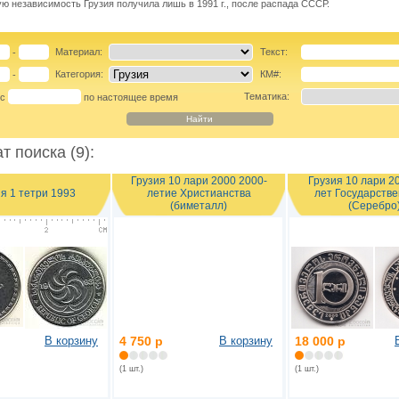
ю независимость Грузия получила лишь в 1991 г., после распада СССР.
Материал:
Текст:
-
Категория:
КМ#:
-
Тематика:
 с
по настоящее время
т поиска (9):
Грузия 10 лари 2000 2000-
Грузия 10 лари 2
я 1 тетри 1993
летие Христианства
лет Государств
(биметалл)
(Серебро
В корзину
4 750 р
В корзину
18 000 р
(1 шт.)
(1 шт.)