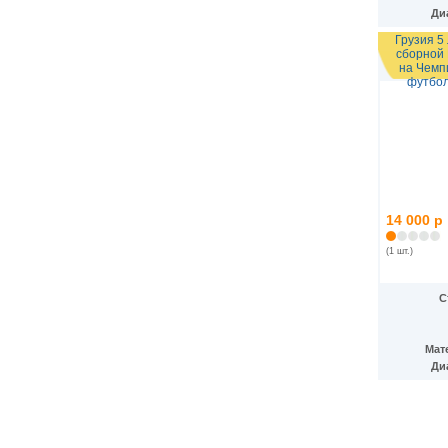
Гватемала
(16)
Ди
Гвинея
(8)
Гвинея-Бисау
(7)
Грузия 5
сборной 
Германия
(192)
на Чемп
Гернси
(102)
футбол
Гибралтар
(172)
Гондурас
(2)
Гонконг
(16)
Гренландия
(2)
Греция
(46)
Грузия
(9)
Дания
(59)
Дания - Фарерские острова
14 000 р
(2)
Джерси
(67)
(1 шт.)
Джибути
(8)
Доминиканская Респ.
(17)
Египет
(130)
С
Замбия
(16)
Западноафриканские штаты
(5)
Западная Сахара
(4)
Мат
Зимбабве
(3)
Ди
Израиль
(103)
Индия
(187)
Индонезия
(15)
Иордания
(26)