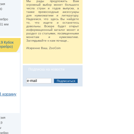
Мы рады предложить Вам
зия
огромный выбор монет большого
числа стран и годов выпуска, а
00
также превосходные аксессуары
для нумизматики и литературу.
ребро
Надеемся, что здесь Вы найдете
то, что ищете и останетесь
.61 мм
довольны. Вскоре будет открыт
информационный каталог монет и
раздел со статьями, посвященными
монетам и нумизматике.
Заглядывайте к нам почаще..
19 Кубок
еребро)
Искренне Ваш, ZooCoin
Подписка на новости
В корзину
узия
19
w
ребро