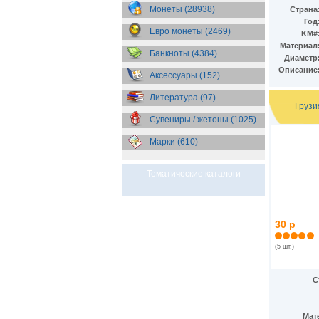
Бразилия
(55)
Монеты (28938)
Страна
Брит. Антарктические
Год
территории
(36)
Евро монеты (2469)
KM#
Брит. Виргинские острова
(47)
Материал
Брит. Восточная Африка
(25)
Банкноты (4384)
Диаметр
Брит. Западная Африка
(25)
Описание
Аксессуары (152)
Брит. Ост-Индийская компания
(11)
Литература (97)
Брит. территория в Индийском
Грузи
океане
(24)
Сувениры / жетоны (1025)
Бруней
(4)
Бурунди
(2)
Марки (610)
Бутан
(10)
Вануату
(5)
Ватикан
(85)
Тематические каталоги
Великобритания
(308)
Венгрия
(178)
Венесуэла
(16)
Восточно-Карибские
30 р
Территории
(13)
Вьетнам
(12)
(5 шт.)
Габон
(2)
Гаити
(9)
С
Гайана
(8)
Гамбия
(11)
Гана
(21)
Мат