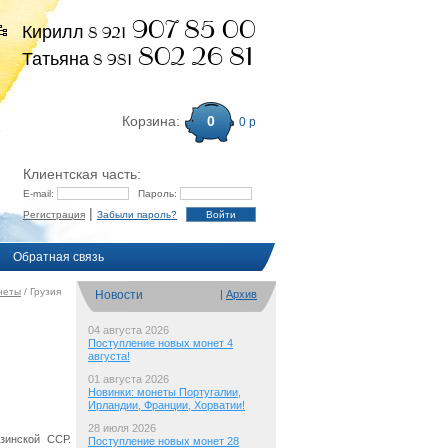
907 85 00
Кирилл 8 921
802 26 81
Татьяна 8 981
Корзина:
0
0 р
Клиентская часть:
E-mail:
Пароль:
|
Регистрация
Забыли пароль?
Обратная связь
неты
/ Грузия
Новости
|
Архив
04 августа 2026
Поступление новых монет 4
августа!
01 августа 2026
Новинки: монеты Португалии,
Ирландии, Франции, Хорватии!
28 июля 2026
зинской ССР.
Поступление новых монет 28