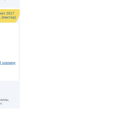
онет 2017
 блистер)
В корзину
таллы,
т.