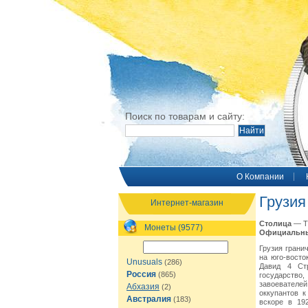
Поиск по товарам и сайту:
O Компании
Грузия
Интернет-магазин
Столица
— Т
Монеты (9577)
Официальн
Грузия грани
на юго-восто
Unusuals
(286)
Давид 4 Стр
Россия
(865)
государство
завоевателей
Абхазия
(2)
оккупантов к
Австралия
(183)
вскоре в 19