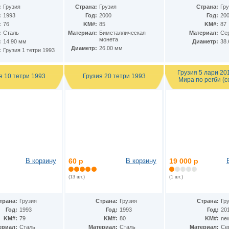
:
Грузия
Страна:
Грузия
Страна:
Гру
:
1993
Год:
2000
Год:
20
:
76
KM#:
85
KM#:
87
:
Сталь
Материал:
Биметаллическая
Материал:
Се
монета
:
14.90 мм
Диаметр:
38
Диаметр:
26.00 мм
:
Грузия 1 тетри 1993
Грузия 5 лари 20
я 10 тетри 1993
Грузия 20 тетри 1993
Мира по регби (с
В корзину
60 р
В корзину
19 000 р
(13 шт.)
(1 шт.)
трана:
Грузия
Страна:
Грузия
Страна:
Гр
Год:
1993
Год:
1993
Год:
20
KM#:
79
KM#:
80
KM#:
ne
ериал:
Сталь
Материал:
Сталь
Материал:
Се