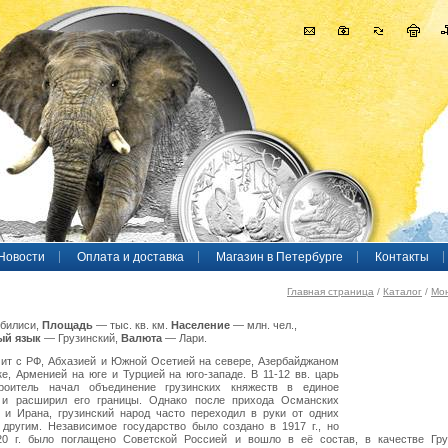
Новости
Оплата и доставка
Магазин в Петербурге
Контакты
Главная страница
/
Каталог
/
Мо
билиси,
Площадь
— тыс. кв. км.
Население
— млн. чел.,
ый язык
— Грузинский,
Валюта
— Лари.
чит с РФ, Абхазией и Южной Осетией на севере, Азербайджаном
ке, Арменией на юге и Турцией на юго-западе. В 11-12 вв. царь
оитель начал объединение грузинских княжеств в единое
, и расширил его границы. Однако после прихода Османских
 и Ирана, грузинский народ часто переходил в руки от одних
 другим. Независимое государство было создано в 1917 г., но
20 г. было поглащено Советской Россией и вошло в её состав, в качестве Гру