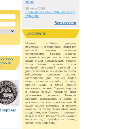
июля!
26 июля 2026
Новинки: монеты США и банкнота
Бурунди!
Все новости
ZooCoin.ru
Монеты, особенно редкие,
памятные и юбилейные, являются
весомой частью истории
человечества. Первые монеты
появились вскоре после того, как
000 3000
люди стали использовать деньги.
енности
Тогда именно монеты стали
)
основной обменной валютой на
долгое время и, как правило, были
обеспечены реальным товаром.
Материалом для разных видов
монет служило серебро, золото,
бронза, медь, а позже другие
металлы и сплавы. Страны, города
и союзы веками чеканили свои
уникальные монеты. Монеты
нередко выпускались в связи с
важным событием или юбилеем. В
наше время памятные и редкие
монеты, перестав быть обменным
В корзину
средством, все больше становятся
вещью в себе, предметом внимания
нумизматов, приобретая свою,
особенную ценность.