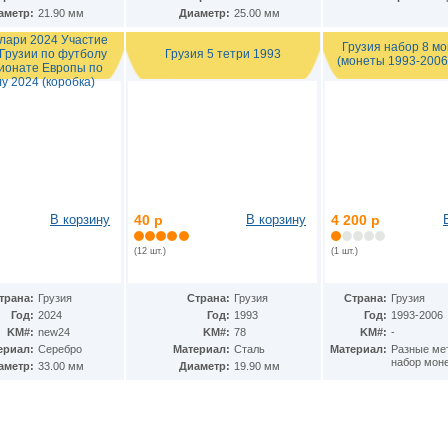
аметр:
21.90 мм
Диаметр:
25.00 мм
 лари 2024 Участие
Грузия набор 8 м
Грузия 5 тетри 1993
Грузии по футболу
(монеты 1993-2006,
ионате Европы по
у 2024 (коробка)
В корзину
40 р
В корзину
4 200 р
(12 шт.)
(1 шт.)
трана:
Грузия
Страна:
Грузия
Страна:
Грузия
Год:
2024
Год:
1993
Год:
1993-2006
KM#:
new24
KM#:
78
KM#:
-
ериал:
Серебро
Материал:
Сталь
Материал:
Разные ме
набор моне
аметр:
33.00 мм
Диаметр:
19.90 мм