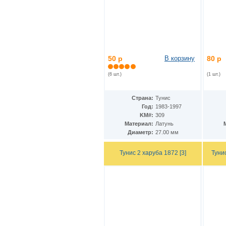
КНДР
(35)
Коста-Рика
(24)
Куба
(40)
Кувейт
(3)
Кюрасао
(4)
Лаос
(9)
Латвия
50 р
В корзину
80 р
(19)
Лесото
(5)
(6 шт.)
(1 шт.)
Либерия
(113)
Ливан
(18)
Ливия
(15)
Страна:
Тунис
Литва
(24)
Год:
1983-1997
Люксембург
(17)
KM#:
309
Маврикий
(22)
Материал:
Латунь
Мавритания
(8)
Диаметр:
27.00 мм
Мадагаскар
(21)
Макао
(13)
Тунис 2 харуба 1872 [3]
Туни
Македония
(3)
Малави
(25)
Малайзия
(67)
Мали
(3)
Мальдивы
(25)
Мальта
(12)
Марокко
(29)
Маршалловы острова
(4)