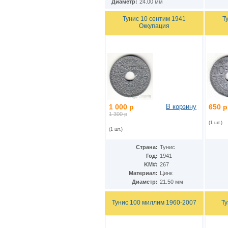
Диаметр:
24.00 мм
Ирак
(27)
Иран
(41)
Тунис 10 сентим 1941
Т
Ирландия
(37)
Оккупация
Исландия
(9)
Испания
(78)
Италия
(59)
Йемен
(13)
Кабо-Верде
(17)
Казахстан
(139)
Камбоджа
(3)
Камерун
(15)
Канада
(153)
1 000 р
В корзину
650 р
Катар
(4)
1 300 р
Кения
(20)
(1 шт.)
(1 шт.)
Кипр
(24)
Киргизия
(12)
Страна:
Тунис
Кирибати
(1)
Год:
1941
Китай
(98)
KM#:
267
Кокосовые острова
(2)
Материал:
Цинк
ДР Конго
(21)
Диаметр:
21.50 мм
Республика Конго
(12)
Колумбия
(38)
Тунис 100 миллим 1960-2007
Т
Коморские острова
(6)
Корея
(4)
Республика Корея
(16)