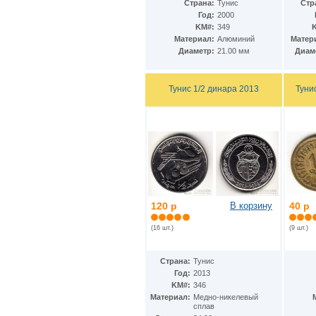
Гватемала
(16)
Страна:
Тунис
Стр
Гвинея
(8)
Год:
2000
Гвинея-Бисау
KM#:
349
(7)
Материал:
Алюминий
Матер
Германия
(192)
Диаметр:
21.00 мм
Диам
Гернси
(102)
Гибралтар
(172)
Гондурас
(2)
Тунис 1/2 динара 2013
Туни
Гонконг
(16)
Гренландия
(2)
Греция
(46)
Грузия
(9)
Дания
(59)
Дания - Фарерские острова
(2)
Джерси
(67)
Джибути
(8)
Доминиканская Респ.
(17)
Египет
120 р
В корзину
40 р
(130)
Замбия
(16)
(16 шт.)
(9 шт.)
Западноафриканские штаты
(5)
Западная Сахара
(4)
Зимбабве
(3)
Страна:
Тунис
Израиль
(103)
Год:
2013
Индия
(187)
KM#:
346
Индонезия
(15)
Материал:
Медно-никелевый
Иордания
сплав
(26)