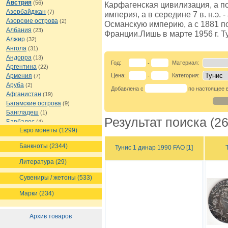
Австрия
(56)
Карфагенская цивилизация, а п
Азербайджан
(7)
империя, а в середине 7 в. н.э. 
Азорские острова
(2)
Османскую империю, а с 1881 п
Албания
(23)
Франции.Лишь в марте 1956 г. 
Алжир
(32)
Ангола
(31)
Андорра
(13)
Год:
Материал:
-
Аргентина
(22)
Армения
Цена:
Категория:
(7)
-
Аруба
(2)
Добавлена с
по настоящее 
Афганистан
(19)
Багамские острова
(9)
Бангладеш
(1)
Результат поиска (26
Барбадос
(4)
Евро монеты (1299)
Бахрейн
(1)
Беларусь
(18)
Банкноты (2344)
Тунис 1 динар 1990 FAO [1]
Белиз
(16)
Бельгия
(69)
Литература (29)
Бельгийское Конго
(4)
Бенин
(4)
Сувениры / жетоны (533)
Бермуды
(1)
Марки (234)
Болгария
(43)
Боливия
(14)
Босния и Герцеговина
(10)
Архив товаров
Ботсвана
(4)