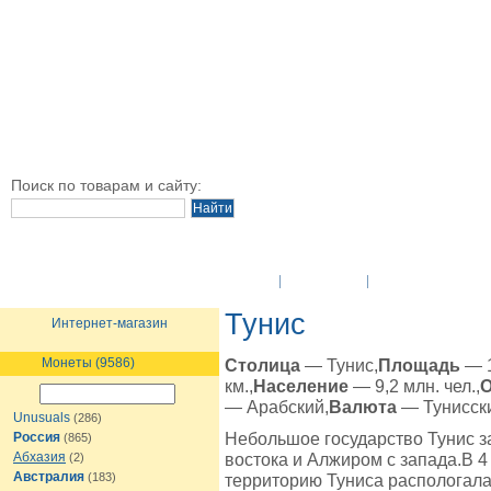
Поиск по товарам и сайту:
O Компании
Новости
Оплата и достав
Тунис
Интернет-магазин
Монеты (9586)
Столица
— Тунис,
Площадь
— 1
км.,
Население
— 9,2 млн. чел.,
— Арабский,
Валюта
— Тунисск
Unusuals
(286)
Небольшое государство Тунис з
Россия
(865)
Абхазия
востока и Алжиром с запада.В 4 
(2)
Австралия
(183)
территорию Туниса распологала