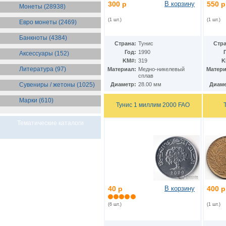
Бразилия
300 р
В корзину
550 р
(55)
Монеты (28938)
Брит. Антарктические
территории
(36)
(1 шт.)
(1 шт.)
Евро монеты (2469)
Брит. Виргинские острова
(47)
Брит. Восточная Африка
(25)
Банкноты (4384)
Страна:
Тунис
Стра
Брит. Западная Африка
(25)
Год:
1990
Аксессуары (152)
Брит. Ост-Индийская компания
KM#:
319
K
(11)
Литература (97)
Материал:
Медно-никелевый
Матери
Брит. территория в Индийском
сплав
океане
(24)
Сувениры / жетоны (1025)
Диаметр:
28.00 мм
Диаме
Бруней
(4)
Бурунди
(2)
Марки (610)
Бутан
(10)
Тунис 1 миллим 2000 FAO
Вануату
(5)
Ватикан
(85)
Тематические каталоги
Великобритания
(308)
Венгрия
(179)
Венесуэла
(16)
Восточно-Карибские
Территории
(13)
Вьетнам
(12)
Габон
(2)
40 р
В корзину
400 р
Гаити
(9)
Гайана
(8)
(6 шт.)
(1 шт.)
Гамбия
(11)
Гана
(21)