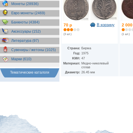
Бразилия
(55)
Монеты (28936)
Брит. Антарктические
территории
(36)
Евро монеты (2469)
Брит. Виргинские острова
(47)
Брит. Восточная Африка
(25)
Банкноты (4384)
70 р
В корзину
2 000
Брит. Западная Африка
(25)
Аксессуары (152)
Брит. Ост-Индийская компания
(3 шт.)
(1 шт.)
(11)
Литература (97)
Брит. территория в Индийском
океане
(24)
Страна:
Бирма
Сувениры / жетоны (1025)
Бруней
(4)
Год:
1975
Бурунди
(2)
KM#:
47
Марки (610)
Бутан
(10)
Материал:
Медно-никелевый
Вануату
(5)
сплав
Ватикан
(85)
Тематические каталоги
Диаметр:
26.45 мм
Великобритания
(308)
Венгрия
(179)
Венесуэла
(16)
Восточно-Карибские
Территории
(13)
Вьетнам
(12)
Габон
(2)
Гаити
(9)
Гайана
(8)
Гамбия
(11)
Гана
(21)