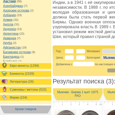
Австрия
(56)
Индии, а в 1941 г. её оккупиро
Азербайджан
(7)
независимости. В 1988 г. по 
Азорские острова
(2)
молодая образованная и цел
Албания
(23)
должна была стать первой же
Алжир
(32)
Бирмы. Однако военная оппоз
Ангола
(31)
узурпировала власть В 1989 г
Андорра
(13)
установил режим жесткой дикт
Аргентина
(22)
Шве, который правил страной до
Армения
(7)
Аруба
(2)
Афганистан
(19)
Год:
Материал:
-
Багамские острова
(9)
Бангладеш
(1)
Цена:
Категория:
-
Барбадос
(4)
Добавлена с
по настоящее 
Евро монеты (1299)
Бахрейн
(1)
Беларусь
(18)
Банкноты (2339)
Белиз
(16)
Результат поиска (3)
Бельгия
(69)
Литература (29)
Бельгийское Конго
(4)
Бенин
(4)
Сувениры / жетоны (533)
Мьянма - Бирма 1 кьят 1975
Мьян
Бермуды
(1)
FAO
Марки (234)
Болгария
(43)
Боливия
(14)
Босния и Герцеговина
(10)
Архив товаров
Ботсвана
(4)