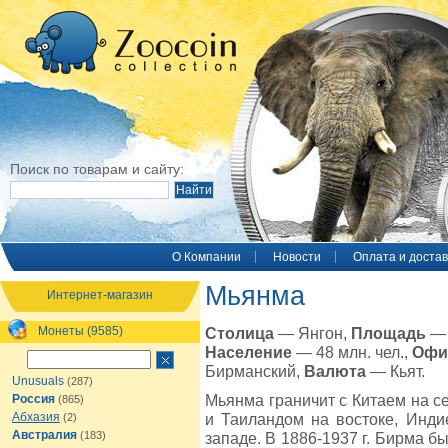
Поиск по товарам и сайту:
O Компании
Новости
Оплата и достав
Мьянма
Интернет-магазин
Монеты (9585)
Столица
— Янгон,
Площадь
— 
Население
— 48 млн. чел.,
Офи
Бирманский,
Валюта
— Кьят.
Unusuals
(287)
Мьянма граничит с Китаем на с
Россия
(865)
Абхазия
и Таиландом на востоке, Инд
(2)
Австралия
(183)
западе. В 1886-1937 г. Бирма б