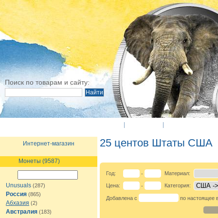
Поиск по товарам и сайту:
O Компании
Новости
Оплата и достав
25 центов Штаты США
Интернет-магазин
Монеты (9587)
Год:
Материал:
-
Unusuals
(287)
Цена:
Категория:
-
Россия
(865)
Добавлена с
по настоящее 
Абхазия
(2)
Австралия
(183)