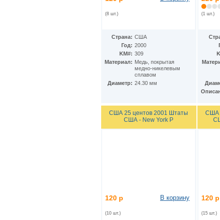
КНДР
(35)
Коста-Рика
(24)
(8 шт.)
(1 шт.)
Куба
(40)
Кувейт
(3)
Страна:
США
Стр
Кюрасао
(4)
Год:
2000
Лаос
(9)
KM#:
309
K
Латвия
(19)
Материал:
Медь, покрытая
Матер
Лесото
(5)
медно-никелевым
Либерия
(113)
сплавом
Ливан
(18)
Диаметр:
24.30 мм
Диам
Ливия
Описа
(15)
Литва
(24)
Люксембург
(17)
США 25 центов 2001 Штаты
США 
Маврикий
(22)
США - New York P
СШ
Мавритания
(8)
Мадагаскар
(21)
Макао
(13)
Македония
(3)
Малави
(25)
Малайзия
(67)
Мали
(3)
Мальдивы
(25)
120 р
В корзину
120 р
Мальта
(12)
Марокко
(29)
(10 шт.)
(15 шт.)
Маршалловы острова
(4)