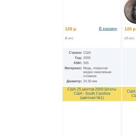
Гватемала
(16)
Гвинея
(8)
Гвинея-Бисау
(7)
Германия
(192)
Гернси
(102)
Гибралтар
(172)
120 р
В корзину
120 р
Гондурас
(2)
(6 шт.)
(15 шт.)
Гонконг
(16)
Гренландия
(2)
Греция
(46)
Страна:
США
Грузия
(9)
Год:
2000
Дания
(59)
KM#:
305
Дания - Фарерские острова
(2)
Материал:
Медь, покрытая
Джерси
(67)
медно-никелевым
сплавом
Джибути
(8)
Диаметр:
24.30 мм
Доминиканская Респ.
(17)
Египет
(130)
США 25 центов 2000 Штаты
США 
США - South Carolina
Замбия
(16)
СШ
(цветная №1)
Западноафриканские штаты
(5)
Западная Сахара
(4)
Зимбабве
(3)
Израиль
(103)
Индия
(187)
Индонезия
(15)
Иордания
(26)