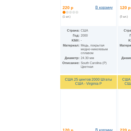
Ирак
(27)
Иран
(41)
220 р
В корзину
120 р
Ирландия
(37)
Исландия
(1 шт.)
(5 шт.)
(9)
Испания
(78)
Италия
(59)
Страна:
США
Стра
Йемен
(13)
Год:
2000
Кабо-Верде
(17)
KM#:
-
K
Казахстан
(139)
Материал:
Медь, покрытая
Матери
Камбоджа
(3)
медно-никелевым
сплавом
Камерун
(15)
Диаметр:
24.30 мм
Диаме
Канада
(153)
Описание:
South Carolina (P)
Катар
(4)
Цветная
Кения
(20)
Кипр
(24)
США 25 центов 2000 Штаты
США 
Киргизия
(12)
США - Virginia P
США
Кирибати
(1)
Китай
(98)
Кокосовые острова
(2)
ДР Конго
(21)
Республика Конго
(12)
Колумбия
(38)
Коморские острова
(6)
Корея
(4)
Республика Корея
(16)
120 р
В корзину
220 р