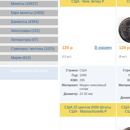
США - New Jersey P
С
Бразилия
(55)
Монеты (28937)
Брит. Антарктические
территории
(36)
Евро монеты (2469)
Брит. Виргинские острова
(47)
Брит. Восточная Африка
(25)
Банкноты (4384)
Брит. Западная Африка
(25)
Аксессуары (152)
Брит. Ост-Индийская компания
(11)
Литература (97)
Брит. территория в Индийском
океане
(24)
120 р
В корзину
120 р
Сувениры / жетоны (1025)
Бруней
(4)
Бурунди
(2)
(13 шт.)
(9 шт.)
Марки (610)
Бутан
(10)
Вануату
(5)
Ватикан
(85)
Страна:
США
Стра
Тематические каталоги
Великобритания
(308)
Год:
1999
Венгрия
KM#:
295
K
(179)
Материал:
Медно-никелевый
Матери
Венесуэла
(16)
сплав
Восточно-Карибские
Диаметр:
24.30 мм
Территории
(13)
Диаме
Вьетнам
(12)
Габон
(2)
США 25 центов 2000 Штаты
США 
Гаити
(9)
США - Massachusetts P
СШ
Гайана
(8)
Гамбия
(11)
Гана
(21)