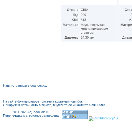
Мексика
(72)
Мозамбик
(33)
Страна:
США
Стра
Молдавия
(10)
Год:
200
Монако
(10)
KM#:
318
K
Монголия
(15)
Материал:
Медь, покрытая
Матери
медно-никелевым
Мьянма
(3)
сплавом
Намибия
(7)
Диаметр:
24.30 мм
Диаме
Науру
(3)
Немецкая Восточная Африка
(4)
Непал
(67)
Нигер
(2)
Нигерия
(11)
Нидерландские Антиллы
(18)
Нидерланды
(62)
Никарагуа
(13)
Ниуэ
(19)
Наши страницы в соц. сетях:
Новая Гвинея
(2)
Новая Зеландия
(28)
Новая Каледония
(11)
На сайте функционирует система коррекции
ошибок.
Норвегия
(46)
Обнаружив неточность в тексте, выделите её и нажмите
Ctrl+Enter
Остров Вознесения
(8)
2011-2026 (c) ZooCoin.ru
Остров Мэн
(166)
Перепечатка материалов запрещена
Остров Святой Елены
(9)
Острова Кука
(100)
Острова Питкэрн
(3)