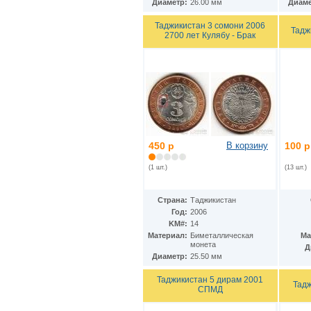
Диаметр:
26.00 мм
Диаме
Ирак
(27)
Иран
(41)
Таджикистан 3 сомони 2006
Ирландия
(37)
Тадж
2700 лет Кулябу - Брак
Исландия
(9)
Испания
(78)
Италия
(59)
Йемен
(13)
Кабо-Верде
(17)
Казахстан
(139)
Камбоджа
(3)
Камерун
(15)
Канада
(153)
450 р
В корзину
100 р
Катар
(4)
Кения
(20)
(1 шт.)
(13 шт.)
Кипр
(24)
Киргизия
(12)
Страна:
Таджикистан
Кирибати
(1)
Год:
2006
Китай
(98)
KM#:
14
Кокосовые острова
(2)
Материал:
Биметаллическая
Ма
ДР Конго
(21)
монета
Д
Республика Конго
(12)
Диаметр:
25.50 мм
Колумбия
(38)
Коморские острова
(6)
Таджикистан 5 дирам 2001
Тадж
СПМД
Корея
(4)
Республика Корея
(16)