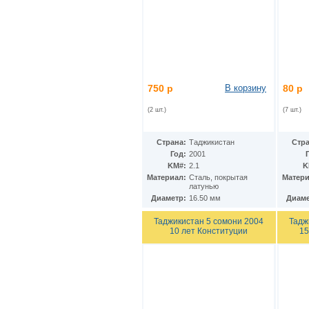
КНДР
(35)
Коста-Рика
(24)
Куба
(40)
Кувейт
(3)
Кюрасао
(4)
Лаос
(9)
Латвия
(19)
750 р
В корзину
80 р
Лесото
(5)
Либерия
(113)
(2 шт.)
(7 шт.)
Ливан
(18)
Ливия
(15)
Литва
(24)
Страна:
Таджикистан
Стра
Люксембург
(17)
Год:
2001
Маврикий
KM#:
2.1
K
(22)
Материал:
Cталь, покрытая
Матери
Мавритания
(8)
латунью
Мадагаскар
(21)
Диаметр:
16.50 мм
Диаме
Макао
(13)
Македония
(3)
Таджикистан 5 сомони 2004
Тадж
Малави
(25)
10 лет Конституции
15
Малайзия
(67)
Мали
(3)
Мальдивы
(25)
Мальта
(12)
Марокко
(29)
Маршалловы острова
(4)