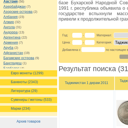
Австрия
(56)
базе Бухарской Народной Сов
Азербайджан
(7)
1991 г. республика объявила о
Азорские острова
(2)
государстве вспыхнули мас
Албания
(23)
привели к продолжительной гра
Алжир
(32)
Ангола
(31)
Андорра
(13)
Год:
Материал:
-
Аргентина
(22)
Армения
Цена:
Категория:
(7)
-
Аруба
(2)
Добавлена с
по настоящее 
Афганистан
(19)
Багамские острова
(9)
Бангладеш
(1)
Результат поиска (31
Барбадос
(4)
Евро монеты (1299)
Бахрейн
(1)
Беларусь
(18)
Тадж
Банкноты (2343)
Таджикистан 1 дирам 2011
Белиз
(16)
Бельгия
(69)
Литература (29)
Бельгийское Конго
(4)
Бенин
(4)
Сувениры / жетоны (533)
Бермуды
(1)
Марки (234)
Болгария
(43)
Боливия
(14)
Босния и Герцеговина
(10)
Архив товаров
Ботсвана
(4)