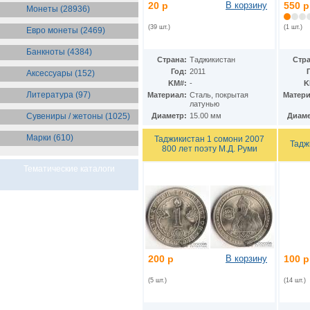
Бразилия
20 р
В корзину
550 р
(55)
Монеты (28936)
Брит. Антарктические
территории
(36)
(39 шт.)
(1 шт.)
Евро монеты (2469)
Брит. Виргинские острова
(47)
Брит. Восточная Африка
(25)
Банкноты (4384)
Страна:
Таджикистан
Стра
Брит. Западная Африка
(25)
Год:
2011
Аксессуары (152)
Брит. Ост-Индийская компания
KM#:
-
K
(11)
Литература (97)
Материал:
Cталь, покрытая
Матери
Брит. территория в Индийском
латунью
океане
(24)
Сувениры / жетоны (1025)
Диаметр:
15.00 мм
Диаме
Бруней
(4)
Бурунди
(2)
Марки (610)
Таджикистан 1 сомони 2007
Бутан
(10)
Тадж
800 лет поэту М.Д. Руми
Вануату
(5)
Ватикан
(85)
Тематические каталоги
Великобритания
(308)
Венгрия
(179)
Венесуэла
(16)
Восточно-Карибские
Территории
(13)
Вьетнам
(12)
Габон
(2)
200 р
В корзину
100 р
Гаити
(9)
Гайана
(8)
(5 шт.)
(14 шт.)
Гамбия
(11)
Гана
(21)