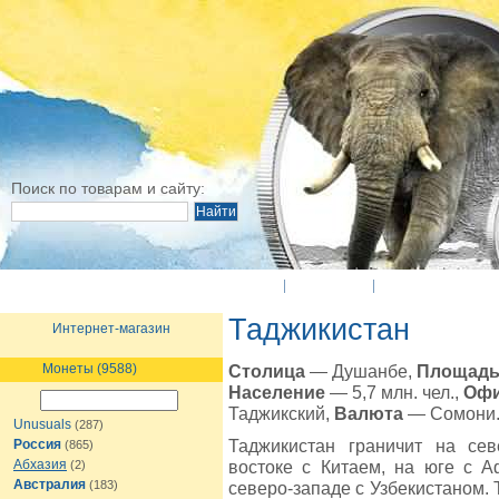
Поиск по товарам и сайту:
O Компании
Новости
Оплата и достав
Таджикистан
Интернет-магазин
Монеты (9588)
Столица
— Душанбе,
Площад
Население
— 5,7 млн. чел.,
Офи
Таджикский,
Валюта
— Сомони
Unusuals
(287)
Таджикистан граничит на сев
Россия
(865)
Абхазия
востоке с Китаем, на юге с А
(2)
Австралия
(183)
северо-западе с Узбекистаном. 