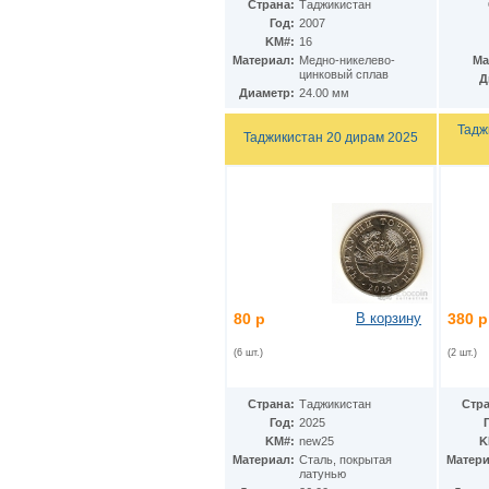
Гватемала
(16)
Страна:
Таджикистан
Гвинея
(8)
Год:
2007
Гвинея-Бисау
KM#:
16
(7)
Материал:
Медно-никелево-
Ма
Германия
(192)
цинковый сплав
Д
Гернси
(102)
Диаметр:
24.00 мм
Гибралтар
(172)
Гондурас
(2)
Тадж
Таджикистан 20 дирам 2025
Гонконг
(16)
Гренландия
(2)
Греция
(46)
Грузия
(9)
Дания
(59)
Дания - Фарерские острова
(2)
Джерси
(67)
Джибути
(8)
Доминиканская Респ.
(17)
Египет
80 р
В корзину
380 р
(130)
Замбия
(16)
(6 шт.)
(2 шт.)
Западноафриканские штаты
(5)
Западная Сахара
(4)
Зимбабве
(3)
Страна:
Таджикистан
Стра
Израиль
(103)
Год:
2025
Индия
(187)
KM#:
new25
K
Индонезия
(15)
Материал:
Cталь, покрытая
Матери
Иордания
латунью
(26)