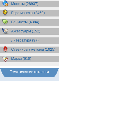
Бразилия
(55)
Монеты (28937)
Брит. Антарктические
территории
(36)
Евро монеты (2469)
Брит. Виргинские острова
(47)
Брит. Восточная Африка
(25)
Банкноты (4384)
Брит. Западная Африка
(25)
Аксессуары (152)
Брит. Ост-Индийская компания
(11)
Литература (97)
Брит. территория в Индийском
океане
(24)
Сувениры / жетоны (1025)
Бруней
(4)
Бурунди
(2)
Марки (610)
Бутан
(10)
Вануату
(5)
Ватикан
(85)
Тематические каталоги
Великобритания
(308)
Венгрия
(179)
Венесуэла
(16)
Восточно-Карибские
Территории
(13)
Вьетнам
(12)
Габон
(2)
Гаити
(9)
Гайана
(8)
Гамбия
(11)
Гана
(21)