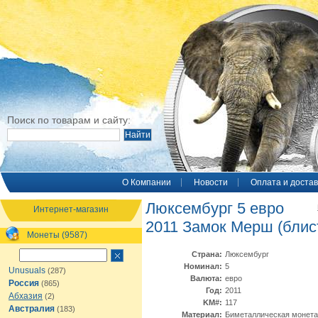
Поиск по товарам и сайту:
O Компании
Новости
Оплата и достав
Люксембург 5 евро
Интернет-магазин
2011 Замок Мерш (блис
Монеты (9587)
Страна:
Люксембург
Номинал:
5
Unusuals
(287)
Валюта:
евро
Россия
(865)
Год:
2011
Абхазия
(2)
KM#:
117
Австралия
(183)
Материал:
Биметаллическая монета