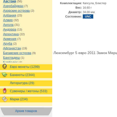
Австрия
(56)
Комплектация:
Капсула, Блистер
Азербайджан
(7)
Вес:
16.60 г
Азорские острова
(2)
Диаметр:
34.00 мм
Албания
(23)
Состояние:
UNC
Алжир
(32)
Ангола
(31)
Андорра
(13)
Аргентина
(22)
Армения
(7)
Аруба
(2)
Афганистан
(19)
Люксембург 5 евро 2011 Замок Мерш
Багамские острова
(9)
Бангладеш
(1)
Барбадос
(4)
Евро монеты (1299)
Бахрейн
(1)
Беларусь
(18)
Банкноты (2344)
Белиз
(16)
Бельгия
(69)
Литература (29)
Бельгийское Конго
(4)
Бенин
(4)
Сувениры / жетоны (533)
Бермуды
(1)
Марки (234)
Болгария
(43)
Боливия
(14)
Босния и Герцеговина
(10)
Архив товаров
Ботсвана
(4)