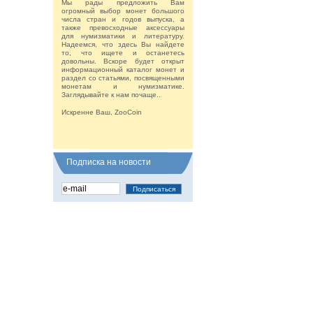
Мы рады предложить Вам
огромный выбор монет большого
числа стран и годов выпуска, а
также превосходные аксессуары
для нумизматики и литературу.
Надеемся, что здесь Вы найдете
то, что ищете и останетесь
довольны. Вскоре будет открыт
информационный каталог монет и
раздел со статьями, посвященными
монетам и нумизматике.
Заглядывайте к нам почаще..
Искренне Ваш, ZooCoin
Подписка на новости