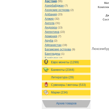
Австрия
(55)
Мат
Азербайджан
(7)
Комплек
Азорские острова
(2)
Албания
(23)
Ди
Алжир
(32)
Сост
Ангола
(31)
Андорра
(13)
Аргентина
(22)
Армения
(7)
Аруба
(2)
Афганистан
(19)
Люксембур
Багамские острова
(9)
Бангладеш
(1)
Барбадос
(4)
Евро монеты (1299)
Бахрейн
(1)
Беларусь
(18)
Банкноты (2344)
Белиз
(16)
Бельгия
(69)
Литература (29)
Бельгийское Конго
(4)
Бенин
(4)
Сувениры / жетоны (533)
Бермуды
(1)
Марки (234)
Болгария
(43)
Боливия
(14)
Босния и Герцеговина
(10)
Архив товаров
Ботсвана
(4)