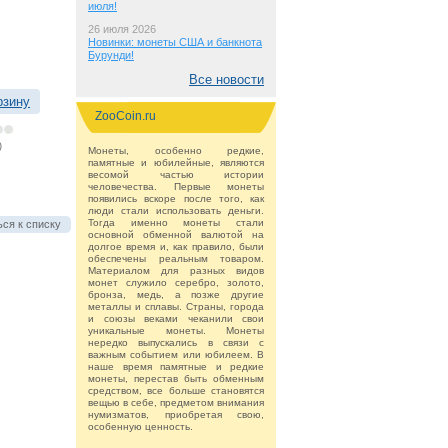
июля!
26 июля 2026
Новинки: монеты США и банкнота
Бурунди!
Все новости
рзину
ZooCoin.ru
)
Монеты, особенно редкие,
памятные и юбилейные, являются
весомой частью истории
человечества. Первые монеты
появились вскоре после того, как
люди стали использовать деньги.
Тогда именно монеты стали
ся к списку
основной обменной валютой на
долгое время и, как правило, были
обеспечены реальным товаром.
Материалом для разных видов
монет служило серебро, золото,
бронза, медь, а позже другие
металлы и сплавы. Страны, города
и союзы веками чеканили свои
уникальные монеты. Монеты
нередко выпускались в связи с
важным событием или юбилеем. В
наше время памятные и редкие
монеты, перестав быть обменным
средством, все больше становятся
вещью в себе, предметом внимания
нумизматов, приобретая свою,
особенную ценность.