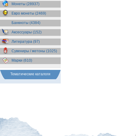
Бразилия
(55)
Монеты (28937)
Брит. Антарктические
территории
(36)
Евро монеты (2469)
Брит. Виргинские острова
(47)
Брит. Восточная Африка
(25)
Банкноты (4384)
Брит. Западная Африка
(25)
Аксессуары (152)
Брит. Ост-Индийская компания
(11)
Литература (97)
Брит. территория в Индийском
океане
(24)
Сувениры / жетоны (1025)
Бруней
(4)
Бурунди
(2)
Марки (610)
Бутан
(10)
Вануату
(5)
Ватикан
(85)
Тематические каталоги
Великобритания
(308)
Венгрия
(179)
Венесуэла
(16)
Восточно-Карибские
Территории
(13)
Вьетнам
(12)
Габон
(2)
Гаити
(9)
Гайана
(8)
Гамбия
(11)
Гана
(21)