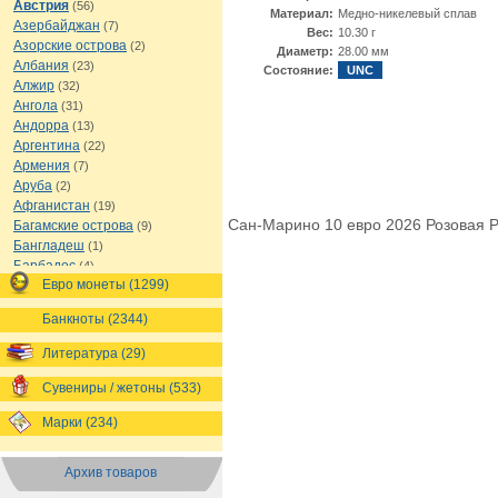
Австрия
(56)
Материал:
Медно-никелевый сплав
Азербайджан
(7)
Вес:
10.30 г
Азорские острова
(2)
Диаметр:
28.00 мм
Албания
(23)
Состояние:
UNC
Алжир
(32)
Ангола
(31)
Андорра
(13)
Аргентина
(22)
Армения
(7)
Аруба
(2)
Афганистан
(19)
Сан-Марино 10 евро 2026 Розовая 
Багамские острова
(9)
Бангладеш
(1)
Барбадос
(4)
Евро монеты (1299)
Бахрейн
(1)
Беларусь
(18)
Банкноты (2344)
Белиз
(16)
Бельгия
(69)
Литература (29)
Бельгийское Конго
(4)
Бенин
(4)
Сувениры / жетоны (533)
Бермуды
(1)
Марки (234)
Болгария
(43)
Боливия
(14)
Босния и Герцеговина
(10)
Архив товаров
Ботсвана
(4)