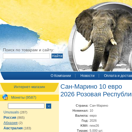
Поиск по товарам и сайту:
O Компании
Новости
Оплата и достав
Сан-Марино 10 евро
Интернет-магазин
2026 Розовая Республи
Монеты (9587)
Страна:
Сан-Марино
Номинал:
10
Unusuals
(287)
Валюта:
евро
Россия
(865)
Год:
2026
Абхазия
(2)
KM#:
new26
Австралия
(183)
Тираж:
5.000 шт.