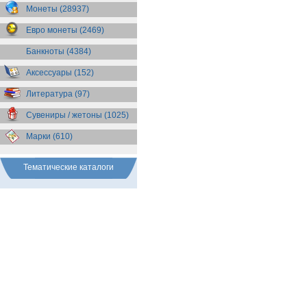
Бразилия
(55)
Монеты (28937)
Брит. Антарктические
территории
(36)
Евро монеты (2469)
Брит. Виргинские острова
(47)
Брит. Восточная Африка
(25)
Банкноты (4384)
Брит. Западная Африка
(25)
Аксессуары (152)
Брит. Ост-Индийская компания
(11)
Литература (97)
Брит. территория в Индийском
океане
(24)
Сувениры / жетоны (1025)
Бруней
(4)
Бурунди
(2)
Марки (610)
Бутан
(10)
Вануату
(5)
Ватикан
(85)
Тематические каталоги
Великобритания
(308)
Венгрия
(179)
Венесуэла
(16)
Восточно-Карибские
Территории
(13)
Вьетнам
(12)
Габон
(2)
Гаити
(9)
Гайана
(8)
Гамбия
(11)
Гана
(21)