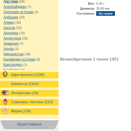
Австрия
(56)
Вес:
9.45 г
Азербайджан
(7)
Диаметр:
30.80 мм
Азорские острова
(2)
Состояние:
На скане
Албания
(23)
Алжир
(32)
Ангола
(31)
Андорра
(13)
Аргентина
(22)
Армения
(7)
Аруба
(2)
Афганистан
(19)
Великобритания 1 пенни 1901
Багамские острова
(9)
Бангладеш
(1)
Барбадос
(4)
Евро монеты (1299)
Бахрейн
(1)
Беларусь
(18)
Банкноты (2344)
Белиз
(16)
Бельгия
(69)
Литература (29)
Бельгийское Конго
(4)
Бенин
(4)
Сувениры / жетоны (533)
Бермуды
(1)
Марки (234)
Болгария
(43)
Боливия
(14)
Босния и Герцеговина
(10)
Архив товаров
Ботсвана
(4)