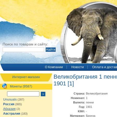
Поиск по товарам и сайту:
O Компании
Новости
Оплата и достав
Великобритания 1 пенн
Интернет-магазин
1901 [1]
Монеты (9587)
Страна:
Великобритания
Номинал:
1
Unusuals
(287)
Валюта:
пенни
Россия
(865)
Год:
1901
Абхазия
(2)
KM#:
-
Австралия
(183)
Материал:
Бронза