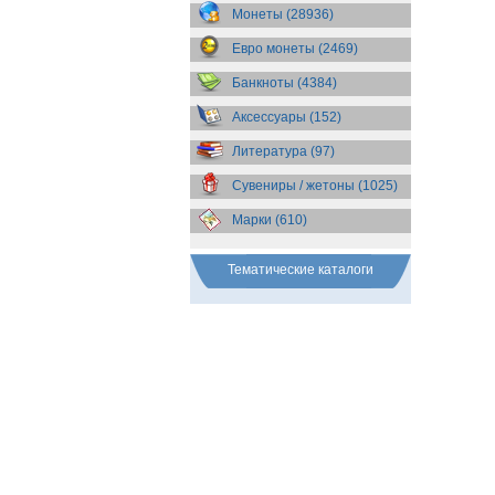
Бразилия
(55)
Монеты (28936)
Брит. Антарктические
территории
(36)
Евро монеты (2469)
Брит. Виргинские острова
(47)
Брит. Восточная Африка
(25)
Банкноты (4384)
Брит. Западная Африка
(25)
Аксессуары (152)
Брит. Ост-Индийская компания
(11)
Литература (97)
Брит. территория в Индийском
океане
(24)
Сувениры / жетоны (1025)
Бруней
(4)
Бурунди
(2)
Марки (610)
Бутан
(10)
Вануату
(5)
Ватикан
(85)
Тематические каталоги
Великобритания
(308)
Венгрия
(179)
Венесуэла
(16)
Восточно-Карибские
Территории
(13)
Вьетнам
(12)
Габон
(2)
Гаити
(9)
Гайана
(8)
Гамбия
(11)
Гана
(21)