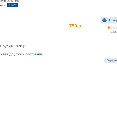
етр:
29.60 мм
ние:
UNC
В ко
750 р
(1 шт.
 рупия 1978 [2]
нета другого -
состояния
Вернуть