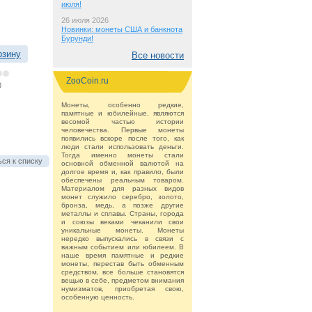
июля!
26 июля 2026
Новинки: монеты США и банкнота
Бурунди!
рзину
Все новости
ZooCoin.ru
)
Монеты, особенно редкие,
памятные и юбилейные, являются
весомой частью истории
человечества. Первые монеты
появились вскоре после того, как
люди стали использовать деньги.
Тогда именно монеты стали
ся к списку
основной обменной валютой на
долгое время и, как правило, были
обеспечены реальным товаром.
Материалом для разных видов
монет служило серебро, золото,
бронза, медь, а позже другие
металлы и сплавы. Страны, города
и союзы веками чеканили свои
уникальные монеты. Монеты
нередко выпускались в связи с
важным событием или юбилеем. В
наше время памятные и редкие
монеты, перестав быть обменным
средством, все больше становятся
вещью в себе, предметом внимания
нумизматов, приобретая свою,
особенную ценность.