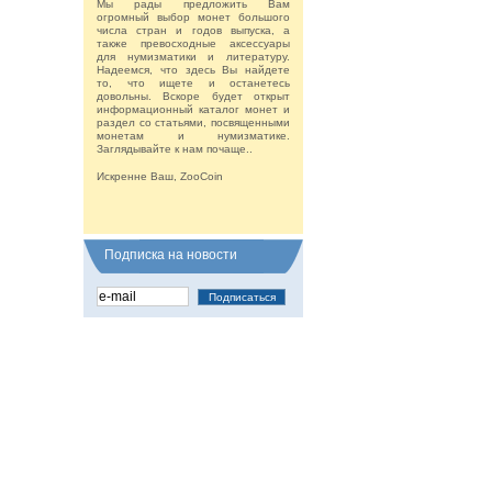
Мы рады предложить Вам
огромный выбор монет большого
числа стран и годов выпуска, а
также превосходные аксессуары
для нумизматики и литературу.
Надеемся, что здесь Вы найдете
то, что ищете и останетесь
довольны. Вскоре будет открыт
информационный каталог монет и
раздел со статьями, посвященными
монетам и нумизматике.
Заглядывайте к нам почаще..
Искренне Ваш, ZooCoin
Подписка на новости