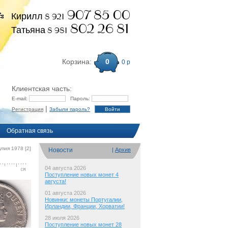
907 85 00
Кирилл 8 921
802 26 81
Татьяна 8 981
Корзина:
0
0 р
Клиентская часть:
E-mail:
Пароль:
|
Регистрация
Забыли пароль?
Обратная связь
упия 1978 [2]
Новости
|
Архив
04 августа 2026
Поступление новых монет 4
августа!
01 августа 2026
Новинки: монеты Португалии,
Ирландии, Франции, Хорватии!
28 июля 2026
Поступление новых монет 28