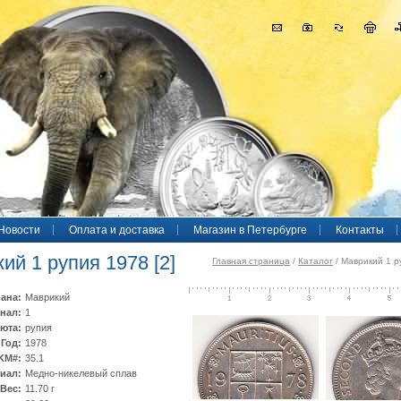
Новости
Оплата и доставка
Магазин в Петербурге
Контакты
ий 1 рупия 1978 [2]
Главная страница
/
Каталог
/ Маврикий 1 р
ана:
Маврикий
нал:
1
юта:
рупия
Год:
1978
KM#:
35.1
иал:
Медно-никелевый сплав
Вес:
11.70 г