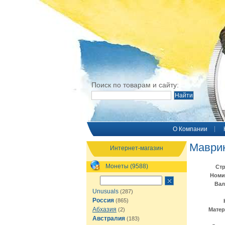
Поиск по товарам и сайту:
O Компании
Маврик
Интернет-магазин
Монеты (9588)
Стр
Номи
Вал
Unusuals
(287)
Россия
(865)
Абхазия
(2)
Матер
Австралия
(183)