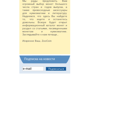
Мы рады предложить Вам
огромный выбор монет большого
числа стран и годов выпуска, а
также превосходные аксессуары
для нумизматики и литературу.
Надеемся, что здесь Вы найдете
то, что ищете и останетесь
довольны. Вскоре будет открыт
информационный каталог монет и
раздел со статьями, посвященными
монетам и нумизматике.
Заглядывайте к нам почаще..
Искренне Ваш, ZooCoin
Подписка на новости