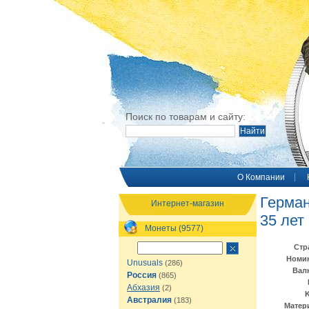
Поиск по товарам и сайту:
O Компании
Герман
Интернет-магазин
35 лет
Монеты (9577)
Стр
Номи
Unusuals
(286)
Вал
Россия
(865)
Абхазия
(2)
Австралия
(183)
Матер