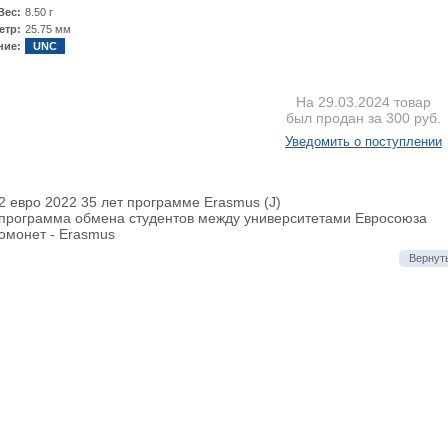
Вес:
8.50 г
етр:
25.75 мм
ние:
UNC
На 29.03.2024 товар
был продан за 300 руб.
Уведомить о поступлении
2 евро 2022 35 лет программе Erasmus (J)
 программа обмена студентов между университетами Евросоюза
омонет - Erasmus
Вернуть