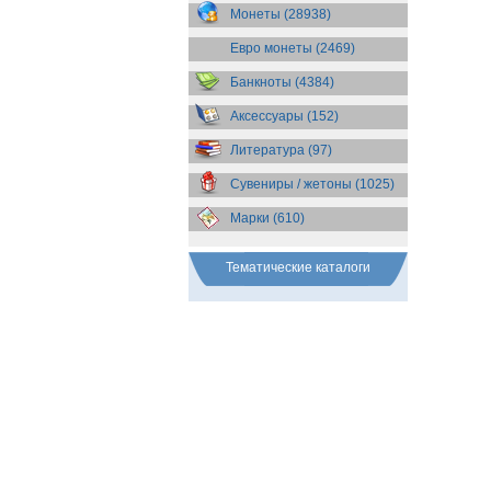
Бразилия
(55)
Монеты (28938)
Брит. Антарктические
территории
(36)
Евро монеты (2469)
Брит. Виргинские острова
(47)
Брит. Восточная Африка
(25)
Банкноты (4384)
Брит. Западная Африка
(25)
Аксессуары (152)
Брит. Ост-Индийская компания
(11)
Литература (97)
Брит. территория в Индийском
океане
(24)
Сувениры / жетоны (1025)
Бруней
(4)
Бурунди
(2)
Марки (610)
Бутан
(10)
Вануату
(5)
Ватикан
(85)
Тематические каталоги
Великобритания
(308)
Венгрия
(178)
Венесуэла
(16)
Восточно-Карибские
Территории
(13)
Вьетнам
(12)
Габон
(2)
Гаити
(9)
Гайана
(8)
Гамбия
(11)
Гана
(21)