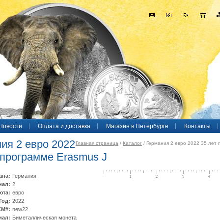
Новости
Оплата и доставка
Магазин в Петербурге
Контакты
ия 2 евро 2022
Главная страница
/
Каталог
/ Германия 2 евро 2022 35 лет п
 программе Erasmus J
ана:
Германия
нал:
2
юта:
евро
Год:
2022
KM#:
new22
иал:
Биметаллическая монета