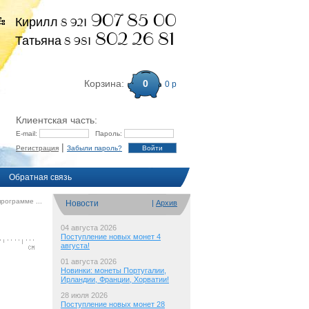
907 85 00
Кирилл 8 921
802 26 81
Татьяна 8 981
Корзина:
0
0 р
Клиентская часть:
E-mail:
Пароль:
|
Регистрация
Забыли пароль?
Обратная связь
рограмме ...
Новости
|
Архив
04 августа 2026
Поступление новых монет 4
августа!
01 августа 2026
Новинки: монеты Португалии,
Ирландии, Франции, Хорватии!
28 июля 2026
Поступление новых монет 28