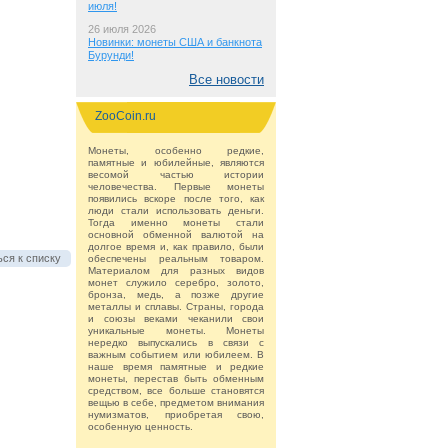
июля!
26 июля 2026
Новинки: монеты США и банкнота
Бурунди!
Все новости
ZooCoin.ru
Монеты, особенно редкие,
памятные и юбилейные, являются
весомой частью истории
человечества. Первые монеты
появились вскоре после того, как
люди стали использовать деньги.
Тогда именно монеты стали
основной обменной валютой на
долгое время и, как правило, были
ся к списку
обеспечены реальным товаром.
Материалом для разных видов
монет служило серебро, золото,
бронза, медь, а позже другие
металлы и сплавы. Страны, города
и союзы веками чеканили свои
уникальные монеты. Монеты
нередко выпускались в связи с
важным событием или юбилеем. В
наше время памятные и редкие
монеты, перестав быть обменным
средством, все больше становятся
вещью в себе, предметом внимания
нумизматов, приобретая свою,
особенную ценность.