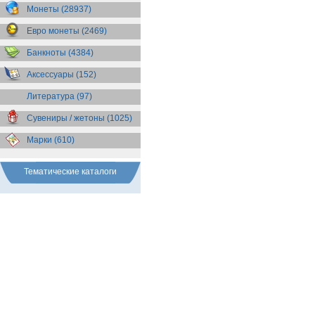
Бразилия
(55)
Монеты (28937)
Брит. Антарктические
территории
(36)
Евро монеты (2469)
Брит. Виргинские острова
(47)
Брит. Восточная Африка
(25)
Банкноты (4384)
Брит. Западная Африка
(25)
Аксессуары (152)
Брит. Ост-Индийская компания
(11)
Литература (97)
Брит. территория в Индийском
океане
(24)
Сувениры / жетоны (1025)
Бруней
(4)
Бурунди
(2)
Марки (610)
Бутан
(10)
Вануату
(5)
Ватикан
(85)
Тематические каталоги
Великобритания
(308)
Венгрия
(179)
Венесуэла
(16)
Восточно-Карибские
Территории
(13)
Вьетнам
(12)
Габон
(2)
Гаити
(9)
Гайана
(8)
Гамбия
(11)
Гана
(21)