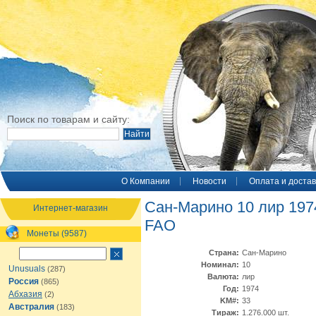
Поиск по товарам и сайту:
O Компании
Новости
Оплата и достав
Сан-Марино 10 лир 197
Интернет-магазин
FAO
Монеты (9587)
Страна:
Сан-Марино
Номинал:
10
Unusuals
(287)
Валюта:
лир
Россия
(865)
Год:
1974
Абхазия
(2)
KM#:
33
Австралия
(183)
Тираж:
1.276.000 шт.