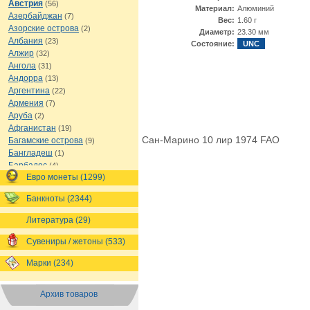
Австрия
(56)
Материал:
Алюминий
Азербайджан
(7)
Вес:
1.60 г
Азорские острова
(2)
Диаметр:
23.30 мм
Албания
(23)
Состояние:
UNC
Алжир
(32)
Ангола
(31)
Андорра
(13)
Аргентина
(22)
Армения
(7)
Аруба
(2)
Афганистан
(19)
Сан-Марино 10 лир 1974 FAO
Багамские острова
(9)
Бангладеш
(1)
Барбадос
(4)
Евро монеты (1299)
Бахрейн
(1)
Беларусь
(18)
Банкноты (2344)
Белиз
(16)
Бельгия
(69)
Литература (29)
Бельгийское Конго
(4)
Бенин
(4)
Сувениры / жетоны (533)
Бермуды
(1)
Марки (234)
Болгария
(43)
Боливия
(14)
Босния и Герцеговина
(10)
Архив товаров
Ботсвана
(4)