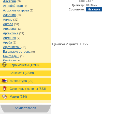
Вес:
2.55 г
Австрия
(56)
Диаметр:
18.00 мм
Азербайджан
(7)
Состояние:
На скане
Азорские острова
(2)
Албания
(23)
Алжир
(32)
Ангола
(31)
Андорра
(13)
Аргентина
(22)
Армения
(7)
Аруба
(2)
Цейлон 2 цента 1955
Афганистан
(19)
Багамские острова
(9)
Бангладеш
(1)
Барбадос
(4)
Евро монеты (1299)
Бахрейн
(1)
Беларусь
(18)
Банкноты (2339)
Белиз
(16)
Бельгия
(69)
Литература (29)
Бельгийское Конго
(4)
Бенин
(4)
Сувениры / жетоны (533)
Бермуды
(1)
Марки (234)
Болгария
(43)
Боливия
(14)
Босния и Герцеговина
(10)
Архив товаров
Ботсвана
(4)