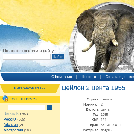
Поиск по товарам и сайту:
O Компании
Новости
Оплата и достав
Цейлон 2 цента 1955
Интернет-магазин
Монеты (9585)
Страна:
Цейлон
Номинал:
2
Валюта:
цента
Unusuals
(287)
Год:
1955
Россия
(865)
KM#:
124
Абхазия
(2)
Тираж:
37.131.000 шт.
Австралия
Материал:
Латунь
(183)