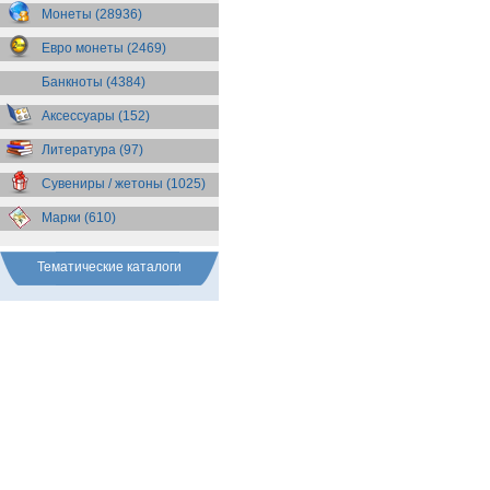
Бразилия
(55)
Монеты (28936)
Брит. Антарктические
территории
(36)
Евро монеты (2469)
Брит. Виргинские острова
(47)
Брит. Восточная Африка
(25)
Банкноты (4384)
Брит. Западная Африка
(25)
Аксессуары (152)
Брит. Ост-Индийская компания
(11)
Литература (97)
Брит. территория в Индийском
океане
(24)
Сувениры / жетоны (1025)
Бруней
(4)
Бурунди
(2)
Марки (610)
Бутан
(10)
Вануату
(5)
Ватикан
(85)
Тематические каталоги
Великобритания
(308)
Венгрия
(179)
Венесуэла
(16)
Восточно-Карибские
Территории
(13)
Вьетнам
(12)
Габон
(2)
Гаити
(9)
Гайана
(8)
Гамбия
(11)
Гана
(21)